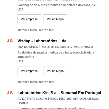
Fabricação de outros produtos alimentares diversos, n.e.
LDA
Ver empresa
Ver no Mapa
Matches in the search for:
Visdap - Laboratórios, Lda
QTA DO SEMINÁRIO LOTE 18, 3504-517
,
VISEU
,
VISEU
Atividades de prática médica de clínica especializada, em
ambulatório
LDA
Ver empresa
Ver no Mapa
Matches in the search for:
Laboratórios Kin, S.a. - Sucursal Em Portugal
AV DA REPÚBLICA 6 1ºESQ., 1050-191
,
ARROIOS LISBOA
,
LISBOA
Comércio por grosso de produtos farmacêuticos