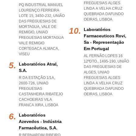
FREGUESIAS ALGES
PQ INDUSTRIAL MANUEL
LINDA A VELHA CRUZ
LOURENÇO FERREIRA
QUEBRADA DAFUNDO
LOTE 15, 3450-232, UNIÃO
OEIRAS
,
LISBOA
DAS FREGUESIAS DE
MORTAGUA, VALE DE
Laboratórios
REMIGIO
,
UNIAO
Farmaceuticos Rovi,
FREGUESIAS MORTAGUA
Sa - Representação
VALE REMIGIO
Em Portugal
CORTEGACA ALMACA
,
VISEU
AL FERNÃO LOPES 16
12ºDTO., 1495-190, UNIÃO
Laboratórios Atral,
DAS FREGUESIAS DE
S.a.
ALGES
,
UNIAO
R DA ESTAÇÃO 1/1A,
FREGUESIAS ALGES
2600-726
,
UNIAO
LINDA A VELHA CRUZ
FREGUESIAS
QUEBRADA DAFUNDO
CASTANHEIRA RIBATEJO
OEIRAS
,
LISBOA
CACHOEIRAS VILA
FRANCA XIRA
,
LISBOA
Laboratórios
Azevedos - Indústria
Farmacêutica, S.a.
R BERNARDIM RIBEIRO