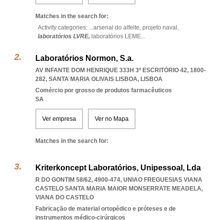
Matches in the search for:
Activity categories: ...
arsenal do alfeite,
projeto naval,
laboratórios LVRE,
laboratórios LEME
...
Laboratórios Normon, S.a.
AV INFANTE DOM HENRIQUE 333H 3º ESCRITÓRIO 42, 1800-
282
,
SANTA MARIA OLIVAIS LISBOA
,
LISBOA
Comércio por grosso de produtos farmacêuticos
SA
Ver empresa
Ver no Mapa
Matches in the search for:
Kriterkoncept Laboratórios, Unipessoal, Lda
R DO GONTIM 58/62, 4900-474
,
UNIAO FREGUESIAS VIANA
CASTELO SANTA MARIA MAIOR MONSERRATE MEADELA
,
VIANA DO CASTELO
Fabricação de material ortopédico e próteses e de
instrumentos médico-cirúrgicos