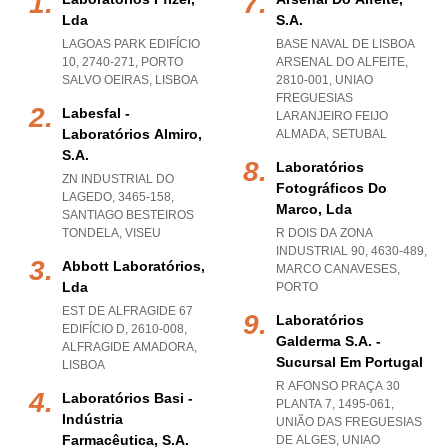
Lda
S.a.
LAGOAS PARK EDIFÍCIO
BASE NAVAL DE LISBOA
10, 2740-271
,
PORTO
ARSENAL DO ALFEITE,
SALVO OEIRAS
,
LISBOA
2810-001
,
UNIAO
FREGUESIAS
Labesfal -
LARANJEIRO FEIJO
Laboratórios Almiro,
ALMADA
,
SETUBAL
S.a.
Laboratórios
ZN INDUSTRIAL DO
Fotográficos Do
LAGEDO, 3465-158
,
Marco, Lda
SANTIAGO BESTEIROS
TONDELA
,
VISEU
R DOIS DA ZONA
INDUSTRIAL 90, 4630-489
,
Abbott Laboratórios,
MARCO CANAVESES
,
Lda
PORTO
EST DE ALFRAGIDE 67
Laboratórios
EDIFÍCIO D, 2610-008
,
Galderma S.a. -
ALFRAGIDE AMADORA
,
Sucursal Em Portugal
LISBOA
R AFONSO PRAÇA 30
Laboratórios Basi -
PLANTA 7, 1495-061,
Indústria
UNIÃO DAS FREGUESIAS
Farmacêutica, S.a.
DE ALGES
,
UNIAO