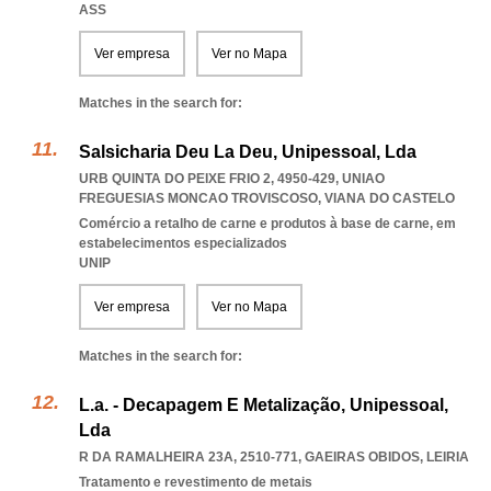
ASS
Ver empresa
Ver no Mapa
Matches in the search for:
Salsicharia Deu La Deu, Unipessoal, Lda
URB QUINTA DO PEIXE FRIO 2, 4950-429
,
UNIAO
FREGUESIAS MONCAO TROVISCOSO
,
VIANA DO CASTELO
Comércio a retalho de carne e produtos à base de carne, em
estabelecimentos especializados
UNIP
Ver empresa
Ver no Mapa
Matches in the search for:
L.a. - Decapagem E Metalização, Unipessoal,
Lda
R DA RAMALHEIRA 23A, 2510-771
,
GAEIRAS OBIDOS
,
LEIRIA
Tratamento e revestimento de metais