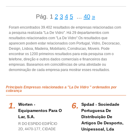
Pág.
1
2
3
4
5
...
40
»
Foram encontrados 39.402 resultados de empresas relacionadas com
a pesquisa realizada "La De Vidro". Há 29 departamentos com
resultados relacionados com "La De Vidro".Os resultados que
aparecem podem estar relacionados com Portugal, Vidro, Decoracao,
Design, Lisboa, Madeira, Mobiliario, Construcao, Moveis. Pode
encontrar os 1200 primeiros resultados para esta pesquisa com o
telefone, direção e outros dados comerciais e financeiros das
empresas. Baseamos em coincidências de uma atividade ou
denominação de cada empresa para mostrar esses resultados.
Principais Empresas relacionadas a "La De Vidro " ordenados por
cobrança
Worten -
Spdad - Sociedade
Equipamentos Para O
Portuguesa De
Lar, S.a.
Distribuição De
Artigos De Desporto,
R DO ESPIDO EDIFÍCIO
Unipessoal, Lda
2D, 4470-177
,
CIDADE