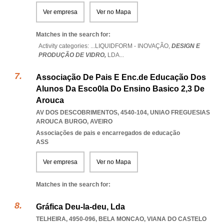
Ver empresa
Ver no Mapa
Matches in the search for:
Activity categories: ...
LIQUIDFORM - INOVAÇÃO,
DESIGN E
PRODUÇÃO DE VIDRO,
LDA
...
Associação De Pais E Enc.de Educação Dos
Alunos Da Esco0la Do Ensino Basico 2,3 De
Arouca
AV DOS DESCOBRIMENTOS, 4540-104
,
UNIAO FREGUESIAS
AROUCA BURGO
,
AVEIRO
Associações de pais e encarregados de educação
ASS
Ver empresa
Ver no Mapa
Matches in the search for:
Gráfica Deu-la-deu, Lda
TELHEIRA, 4950-096
,
BELA MONCAO
,
VIANA DO CASTELO