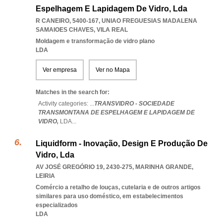
Espelhagem E Lapidagem De Vidro, Lda
R CANEIRO, 5400-167
,
UNIAO FREGUESIAS MADALENA
SAMAIOES CHAVES
,
VILA REAL
Moldagem e transformação de vidro plano
LDA
Ver empresa
Ver no Mapa
Matches in the search for:
Activity categories: ...
TRANSVIDRO - SOCIEDADE
TRANSMONTANA DE ESPELHAGEM E LAPIDAGEM DE
VIDRO,
LDA
...
Liquidform - Inovação, Design E Produção De
Vidro, Lda
AV JOSÉ GREGÓRIO 19, 2430-275
,
MARINHA GRANDE
,
LEIRIA
Comércio a retalho de louças, cutelaria e de outros artigos
similares para uso doméstico, em estabelecimentos
especializados
LDA