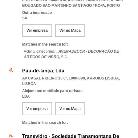
R ALDEIAS DE CIMA 650, 4785-699
,
UNIAO FREGUESIAS
BOUGADO SAO MARTINHO SANTIAGO TROFA
,
PORTO
Outra impressão
SA
Ver empresa
Ver no Mapa
Matches in the search for:
Activity categories: ...
AVENADECOR - DECORAÇÃO DE
ARTIGOS DE VIDRO,
S.A.
...
Pau-de-lança, Lda
AV CASAL RIBEIRO 15 6º, 1000-090
,
ARROIOS LISBOA
,
LISBOA
Alojamento mobilado para turistas
LDA
Ver empresa
Ver no Mapa
Matches in the search for:
Transvidro - Sociedade Transmontana De