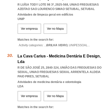
R LUÍSA TODY LOTE 98 3º, 2925-568
,
UNIAO FREGUESIAS
AZEITAO SAO LOURENCO SIMAO SETUBAL
,
SETUBAL
Atividades de limpeza geral em edifícios
UNIP
Ver empresa
Ver no Mapa
Matches in the search for:
Activity categories: ...
BRILHA VIDRO,
UNIPESSOAL
...
La Cava Carius - Medicina Dentária E Design,
Lda
R DE SÃO JOSÉ 25, 2840-324, UNIÃO DAS FREGUESIAS DO
SEIXAL
,
UNIAO FREGUESIAS SEIXAL ARRENTELA ALDEIA
PAIO PIRES
,
SETUBAL
Atividades de medicina dentária e odontologia
LDA
Ver empresa
Ver no Mapa
Matches in the search for: