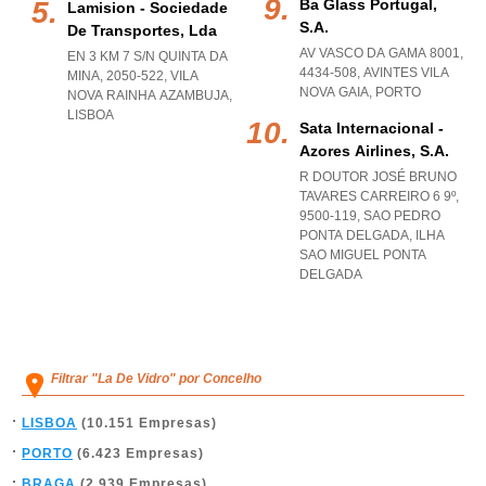
Ba Glass Portugal,
Lamision - Sociedade
S.a.
De Transportes, Lda
AV VASCO DA GAMA 8001,
EN 3 KM 7 S/N QUINTA DA
4434-508
,
AVINTES VILA
MINA, 2050-522
,
VILA
NOVA GAIA
,
PORTO
NOVA RAINHA AZAMBUJA
,
LISBOA
Sata Internacional -
Azores Airlines, S.a.
R DOUTOR JOSÉ BRUNO
TAVARES CARREIRO 6 9º,
9500-119
,
SAO PEDRO
PONTA DELGADA
,
ILHA
SAO MIGUEL PONTA
DELGADA
Filtrar "La De Vidro" por Concelho
LISBOA
(10.151 Empresas)
PORTO
(6.423 Empresas)
BRAGA
(2.939 Empresas)