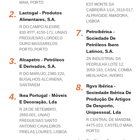
MAIA
,
PORTO
EST MONTE DA
CABREIRA 1/1A, 2610-017
,
Lactogal - Produtos
ALFRAGIDE AMADORA
,
Alimentares, S.a.
LISBOA
R DO CAMPO ALEGRE
Petroibérica -
830 4º/7º, 4150-171
,
UNIAO
Sociedade De
FREGUESIAS LORDELO
OURO MASSARELOS
Petróleos Ibero
PORTO
,
PORTO
Latinos, S.a.
ZN INDUSTRIAL DA
Alcapetro - Petróleos
PEDRULHA LOTE 12,
E Derivados, S.a.
3050-183
,
CASAL COMBA
R DO MARUJO, 2380-220
,
MEALHADA
,
AVEIRO
BUGALHOS ALCANENA
,
SANTAREM
Rgvs Ibérica -
Sociedade Ibérica De
Ikea Portugal - Móveis
Produção De Artigos
E Decoração, Lda
De Desporto,
R 28 DE SETEMBRO,
Unipessoal, Lda
2660-001
,
UNIAO
R CENTRAL DE MANDIM,
FREGUESIAS SANTO
4475-023
,
CASTELO MAIA
,
ANTONIO CAVALEIROS
PORTO
FRIELAS LOURES
,
LISBOA