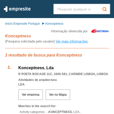
Pesquisar:
Início Empresite Portugal
Konceptness
Informação oferecida por
Konceptness
(Pesquisa solicitada pelo usuário)
Ver mais informações
1 resultado de busca para Konceptness
Konceptness, Lda
R POETA BOCAGE 11C, 1600-581
,
CARNIDE LISBOA
,
LISBOA
Atividades de arquitectura
LDA
Ver empresa
Ver no Mapa
Matches in the search for:
Activity categories: ...
KONCEPTNESS,
LDA
...