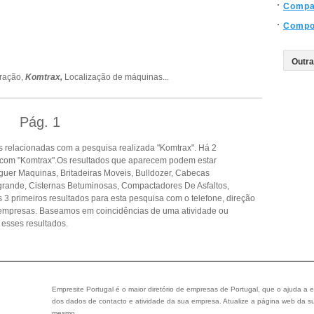
Compa
Compon
uração,
Komtrax,
Localização de máquinas
...
Pág.
1
 relacionadas com a pesquisa realizada "Komtrax". Há 2
 com "Komtrax".Os resultados que aparecem podem estar
guer Maquinas, Britadeiras Moveis, Bulldozer, Cabecas
rande, Cisternas Betuminosas, Compactadores De Asfaltos,
3 primeiros resultados para esta pesquisa com o telefone, direção
s empresas. Baseamos em coincidências de uma atividade ou
esses resultados.
Empresite Portugal é o maior diretório de empresas de Portugal, que o ajuda a e
dos dados de contacto e atividade da sua empresa. Atualize a página web da su
mesmo.