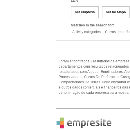
LDA
Ver empresa
Ver no Mapa
Matches in the search for:
Activity categories: ...
Carros de perf
Foram encontrados 3 resultados de empresas
departamentos com resultados relacionados
relacionados com Aluguer Empilhadores, Alu
Processadoras, Carros De Perfuracao, Casag
Compactadores De Terras. Pode encontrar os 
e outros dados comerciais e financeiros da
denominação de cada empresa para mostrar 