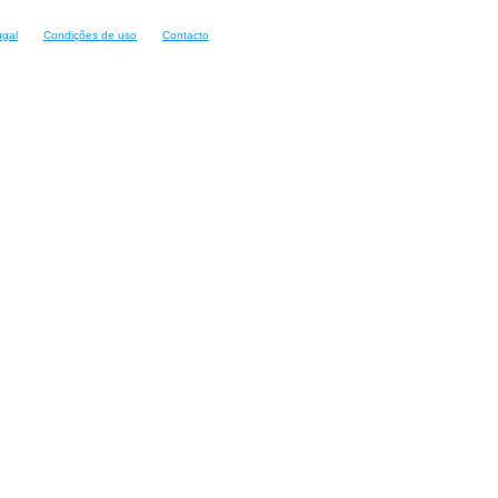
ugal
Condições de uso
Contacto