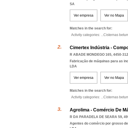
SA
Ver empresa
Ver no Mapa
Matches in the search for:
Activity categories: ...
Cisternas betu
Cimertex Indústria - Comp
R ABADE MONDEGO 165, 4450-31
Fabricação de máquinas para as ind
LDA
Ver empresa
Ver no Mapa
Matches in the search for:
Activity categories: ...
Cisternas betu
Agrolima - Comércio De Má
R DA PARADELA DE SEARA 59, 49
Agentes do comércio por grosso de