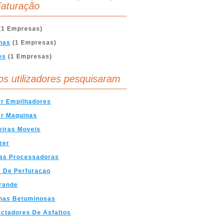
aturação
(1 Empresas)
nas
(1 Empresas)
es
(1 Empresas)
os utilizadores pesquisaram
er Empilhadores
er Maquinas
eiras Moveis
zer
as Processadoras
 De Perfuracao
rande
rnas Betuminosas
ctadores De Asfaltos