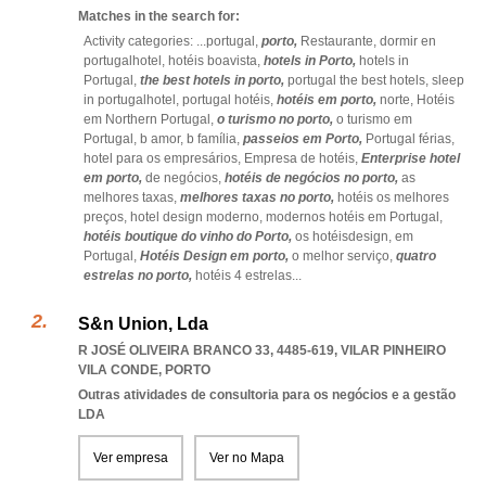
Matches in the search for:
Activity categories: ...
portugal,
porto,
Restaurante,
dormir en
portugalhotel,
hotéis boavista,
hotels in Porto,
hotels in
Portugal,
the best hotels in porto,
portugal the best hotels,
sleep
in portugalhotel,
portugal hotéis,
hotéis em porto,
norte,
Hotéis
em Northern Portugal,
o turismo no porto,
o turismo em
Portugal,
b amor,
b família,
passeios em Porto,
Portugal férias,
hotel para os empresários,
Empresa de hotéis,
Enterprise hotel
em porto,
de negócios,
hotéis de negócios no porto,
as
melhores taxas,
melhores taxas no porto,
hotéis os melhores
preços,
hotel design moderno,
modernos hotéis em Portugal,
hotéis boutique do vinho do Porto,
os hotéisdesign,
em
Portugal,
Hotéis Design em porto,
o melhor serviço,
quatro
estrelas no porto,
hotéis 4 estrelas
...
S&n Union, Lda
R JOSÉ OLIVEIRA BRANCO 33, 4485-619
,
VILAR PINHEIRO
VILA CONDE
,
PORTO
Outras atividades de consultoria para os negócios e a gestão
LDA
Ver empresa
Ver no Mapa