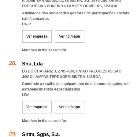
R JOSÉ SARAMAGO LOTE 501 R/C 3G, 1675-180
,
UNIAO
FREGUESIAS PONTINHA FAMOES ODIVELAS
,
LISBOA
Atividades das sociedades gestoras de participações sociais
não financeiras
UNIP
Ver empresa
Ver no Mapa
Matches in the search for:
Snu, Lda
LG DO CHAFARIZ 3, 2705-434
,
UNIAO FREGUESIAS SAO
JOAO LAMPAS TERRUGEM SINTRA
,
LISBOA
Comércio a retalho de equipamento de telecomunicações, em
estabelecimentos especializados
LDA
Ver empresa
Ver no Mapa
Matches in the search for:
Sntm, Sgps, S.a.