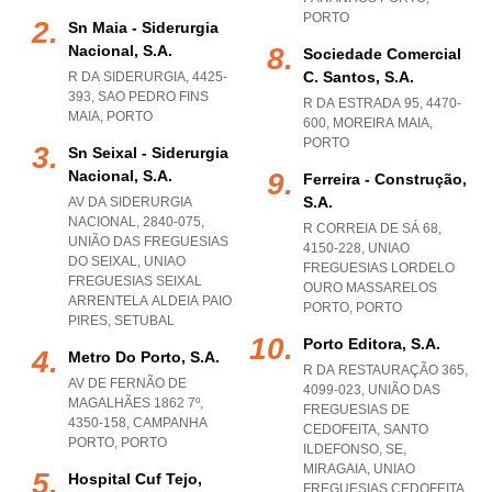
PORTO
Sn Maia - Siderurgia
Nacional, S.a.
Sociedade Comercial
C. Santos, S.a.
R DA SIDERURGIA, 4425-
393
,
SAO PEDRO FINS
R DA ESTRADA 95, 4470-
MAIA
,
PORTO
600
,
MOREIRA MAIA
,
PORTO
Sn Seixal - Siderurgia
Nacional, S.a.
Ferreira - Construção,
S.a.
AV DA SIDERURGIA
NACIONAL, 2840-075,
R CORREIA DE SÁ 68,
UNIÃO DAS FREGUESIAS
4150-228
,
UNIAO
DO SEIXAL
,
UNIAO
FREGUESIAS LORDELO
FREGUESIAS SEIXAL
OURO MASSARELOS
ARRENTELA ALDEIA PAIO
PORTO
,
PORTO
PIRES
,
SETUBAL
Porto Editora, S.a.
Metro Do Porto, S.a.
R DA RESTAURAÇÃO 365,
AV DE FERNÃO DE
4099-023, UNIÃO DAS
MAGALHÃES 1862 7º,
FREGUESIAS DE
4350-158
,
CAMPANHA
CEDOFEITA, SANTO
PORTO
,
PORTO
ILDEFONSO, SE,
MIRAGAIA
,
UNIAO
Hospital Cuf Tejo,
FREGUESIAS CEDOFEITA