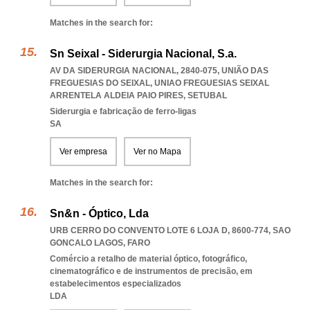
Matches in the search for:
Sn Seixal - Siderurgia Nacional, S.a.
AV DA SIDERURGIA NACIONAL, 2840-075, UNIÃO DAS
FREGUESIAS DO SEIXAL
,
UNIAO FREGUESIAS SEIXAL
ARRENTELA ALDEIA PAIO PIRES
,
SETUBAL
Siderurgia e fabricação de ferro-ligas
SA
Ver empresa
Ver no Mapa
Matches in the search for:
Sn&n - Óptico, Lda
URB CERRO DO CONVENTO LOTE 6 LOJA D, 8600-774
,
SAO
GONCALO LAGOS
,
FARO
Comércio a retalho de material óptico, fotográfico,
cinematográfico e de instrumentos de precisão, em
estabelecimentos especializados
LDA