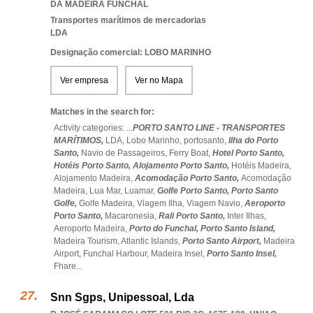
DA MADEIRA FUNCHAL
Transportes marítimos de mercadorias
LDA
Designação comercial: LOBO MARINHO
Ver empresa
Ver no Mapa
Matches in the search for:
Activity categories: ...
PORTO SANTO LINE - TRANSPORTES
MARÍTIMOS,
LDA,
Lobo Marinho,
portosanto,
Ilha do Porto
Santo,
Navio de Passageiros,
Ferry Boat,
Hotel Porto Santo,
Hotéis Porto Santo,
Alojamento Porto Santo,
Hotéis Madeira,
Alojamento Madeira,
Acomodação Porto Santo,
Acomodação
Madeira,
Lua Mar,
Luamar,
Golfe Porto Santo,
Porto Santo
Golfe,
Golfe Madeira,
Viagem Ilha,
Viagem Navio,
Aeroporto
Porto Santo,
Macaronesia,
Rali Porto Santo,
Inter Ilhas,
Aeroporto Madeira,
Porto do Funchal,
Porto Santo Island,
Madeira Tourism,
Atlantic Islands,
Porto Santo Airport,
Madeira
Airport,
Funchal Harbour,
Madeira Insel,
Porto Santo Insel,
Fhare
...
Snn Sgps, Unipessoal, Lda