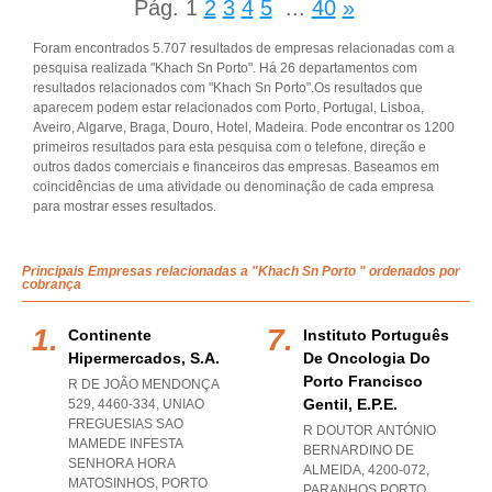
Pág.
1
2
3
4
5
...
40
»
Foram encontrados 5.707 resultados de empresas relacionadas com a
pesquisa realizada "Khach Sn Porto". Há 26 departamentos com
resultados relacionados com "Khach Sn Porto".Os resultados que
aparecem podem estar relacionados com Porto, Portugal, Lisboa,
Aveiro, Algarve, Braga, Douro, Hotel, Madeira. Pode encontrar os 1200
primeiros resultados para esta pesquisa com o telefone, direção e
outros dados comerciais e financeiros das empresas. Baseamos em
coincidências de uma atividade ou denominação de cada empresa
para mostrar esses resultados.
Principais Empresas relacionadas a "Khach Sn Porto " ordenados por
cobrança
Continente
Instituto Português
Hipermercados, S.a.
De Oncologia Do
Porto Francisco
R DE JOÃO MENDONÇA
Gentil, E.p.e.
529, 4460-334
,
UNIAO
FREGUESIAS SAO
R DOUTOR ANTÓNIO
MAMEDE INFESTA
BERNARDINO DE
SENHORA HORA
ALMEIDA, 4200-072
,
MATOSINHOS
,
PORTO
PARANHOS PORTO
,