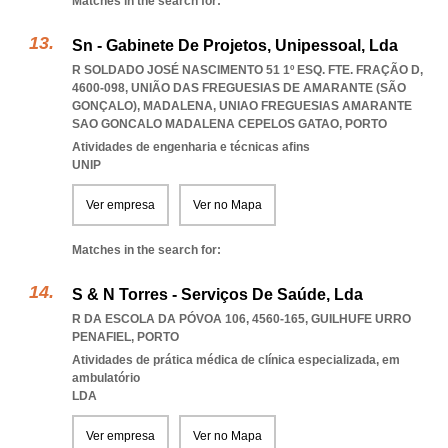
Matches in the search for:
Sn - Gabinete De Projetos, Unipessoal, Lda
R SOLDADO JOSÉ NASCIMENTO 51 1º ESQ. FTE. FRAÇÃO D,
4600-098, UNIÃO DAS FREGUESIAS DE AMARANTE (SÃO
GONÇALO), MADALENA
,
UNIAO FREGUESIAS AMARANTE
SAO GONCALO MADALENA CEPELOS GATAO
,
PORTO
Atividades de engenharia e técnicas afins
UNIP
Ver empresa
Ver no Mapa
Matches in the search for:
S & N Torres - Serviços De Saúde, Lda
R DA ESCOLA DA PÓVOA 106, 4560-165
,
GUILHUFE URRO
PENAFIEL
,
PORTO
Atividades de prática médica de clínica especializada, em
ambulatório
LDA
Ver empresa
Ver no Mapa