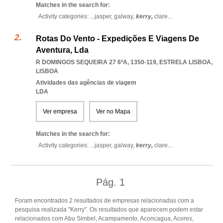
Matches in the search for:
Activity categories: ...
jasper,
galway,
kerry,
clare
...
Rotas Do Vento - Expedições E Viagens De
Aventura, Lda
R DOMINGOS SEQUEIRA 27 6ºA, 1350-119
,
ESTRELA LISBOA
,
LISBOA
Atividades das agências de viagem
LDA
Ver empresa
Ver no Mapa
Matches in the search for:
Activity categories: ...
jasper,
galway,
kerry,
clare
...
Pág.
1
Foram encontrados 2 resultados de empresas relacionadas com a
pesquisa realizada "Kerry". Os resultados que aparecem podem estar
relacionados com Abu Simbel, Acampamento, Aconcagua, Acores,