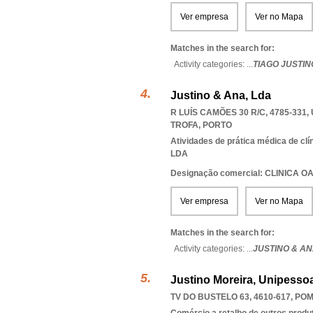
Ver empresa
Ver no Mapa
Matches in the search for:
Activity categories: ...
TIAGO JUSTIN
Justino & Ana, Lda
R LUÍS CAMÕES 30 R/C, 4785-331
,
TROFA
,
PORTO
Atividades de prática médica de clí
LDA
Designação comercial: CLINICA O
Ver empresa
Ver no Mapa
Matches in the search for:
Activity categories: ...
JUSTINO & AN
Justino Moreira, Unipessoa
TV DO BUSTELO 63, 4610-617
,
POM