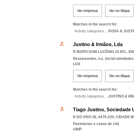
Ver empresa
Ver no Mapa
Matches in the search for:
Activity categories: ...
ROSA & JUST
Justino & Irmãos, Lda
R BISPO DOM LUCÊNIO 19 R/C, 30
Restaurantes, n.e. (inclui atividad
LDA
Ver empresa
Ver no Mapa
Matches in the search for:
Activity categories: ...
JUSTINO & IR
Tiago Justino, Sociedade 
R DO VISO 36, 4470-220
,
CIDADE M
Pastelarias e casas de chá
UNIP