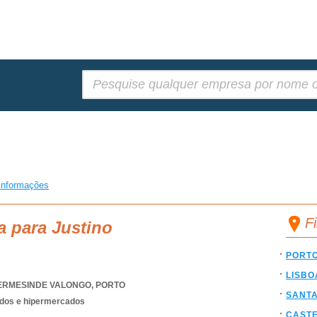
Pesquisar:
informações
F
a para Justino
PORT
LISBO
ERMESINDE VALONGO
,
PORTO
SANT
dos e hipermercados
CAST