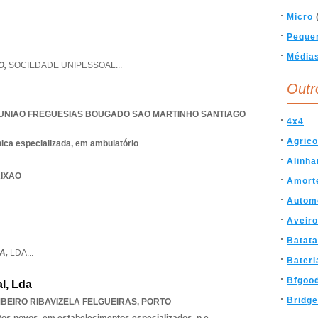
Micro
Peque
Média
O,
SOCIEDADE UNIPESSOAL
...
Outr
UNIAO FREGUESIAS BOUGADO SAO MARTINHO SANTIAGO
4x4
Agrico
nica especializada, em ambulatório
Alinh
AIXAO
Amort
Autom
Aveiro
Batata
A,
LDA
...
Bateri
Bfgood
l, Lda
Bridg
BEIRO RIBAVIZELA FELGUEIRAS
,
PORTO