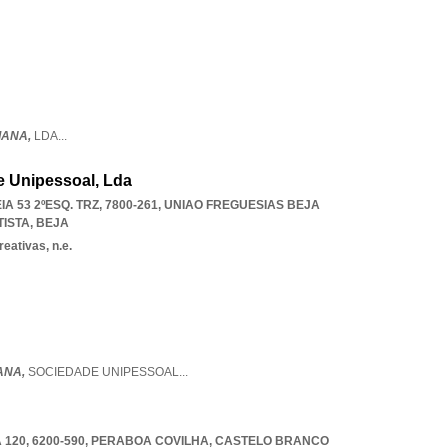
LIANA,
LDA
...
e Unipessoal, Lda
53 2ºESQ. TRZ, 7800-261
,
UNIAO FREGUESIAS BEJA
TISTA
,
BEJA
eativas, n.e.
ANA,
SOCIEDADE UNIPESSOAL
...
120, 6200-590
,
PERABOA COVILHA
,
CASTELO BRANCO