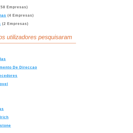
(58 Empresas)
nas
(4 Empresas)
s
(2 Empresas)
os utilizadores pesquisaram
las
amento De Direccao
ecedores
ovel
as
rich
estone