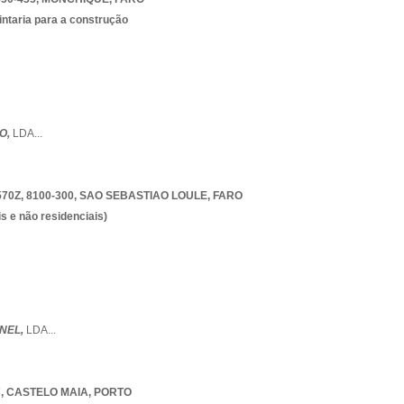
intaria para a construção
NO,
LDA
...
70Z, 8100-300
,
SAO SEBASTIAO LOULE
,
FARO
s e não residenciais)
GNEL,
LDA
...
7
,
CASTELO MAIA
,
PORTO