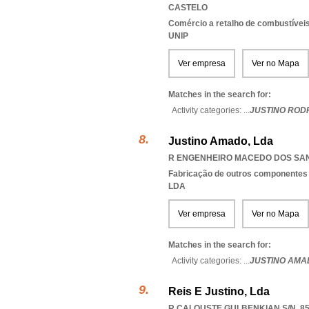
CASTELO
Comércio a retalho de combustívei
UNIP
Ver empresa
Ver no Mapa
Matches in the search for:
Activity categories: ...
JUSTINO ROD
Justino Amado, Lda
R ENGENHEIRO MACEDO DOS SANT
Fabricação de outros componentes 
LDA
Ver empresa
Ver no Mapa
Matches in the search for:
Activity categories: ...
JUSTINO AMA
Reis E Justino, Lda
R CALOUSTE GULBENKIAN S/N, 85