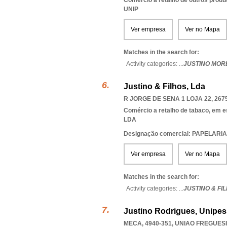
Comércio a retalho de outros produ
UNIP
Ver empresa
Ver no Mapa
Matches in the search for:
Activity categories: ...
JUSTINO MOR
Justino & Filhos, Lda
R JORGE DE SENA 1 LOJA 22, 267
Comércio a retalho de tabaco, em 
LDA
Designação comercial: PAPELARI
Ver empresa
Ver no Mapa
Matches in the search for:
Activity categories: ...
JUSTINO & FI
Justino Rodrigues, Unipes
MECA, 4940-351
,
UNIAO FREGUES