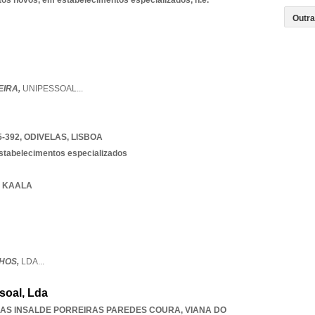
tos novos, em estabelecimentos especializados, n.e.
EIRA,
UNIPESSOAL
...
5-392
,
ODIVELAS
,
LISBOA
estabelecimentos especializados
A KAALA
LHOS,
LDA
...
soal, Lda
IAS INSALDE PORREIRAS PAREDES COURA
,
VIANA DO