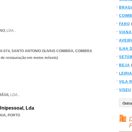
BRAG
COIM
FARO
INO,
LDA
...
VIANA
AVEIR
ILHA 
00-074
,
SANTO ANTONIO OLIVAIS COIMBRA
,
COIMBRA
SETÚ
es de restauração em meios móveis)
BEJA
LEIRI
VILA 
VISEU
MÃOS,
LDA
...
Unipessoal, Lda
AIA
,
PORTO
D
F