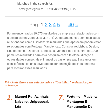
Matches in the search for:
Activity categories: ...
JUST ACCOUNT,
LDA
...
Pág.
1
2
3
4
5
...
40
»
Foram encontrados 10.575 resultados de empresas relacionadas com
a pesquisa realizada "Just Man". Há 29 departamentos com resultados
relacionados com "Just Man".Os resultados que aparecem podem estar
relacionados com Portugal, Manutencao, Construcao, Lisboa, Design,
Equipamentos, Decoracao, Industria, Venda. Pode encontrar os 1200
primeiros resultados para esta pesquisa com o telefone, direção e
outros dados comerciais e financeiros das empresas. Baseamos em
coincidências de uma atividade ou denominação de cada empresa
para mostrar esses resultados.
Principais Empresas relacionadas a "Just Man " ordenados por
cobrança
Manuel Rui Azinhais
Portumo - Madeira -
Nabeiro, Unipessoal,
Montagem E
Lda
Manutenção De