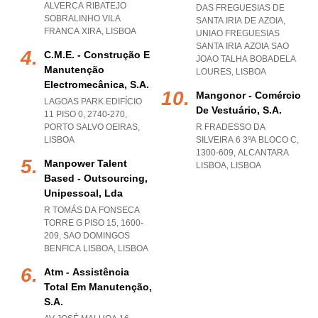
ALVERCA RIBATEJO
DAS FREGUESIAS DE
SOBRALINHO VILA
SANTA IRIA DE AZOIA
,
FRANCA XIRA
,
LISBOA
UNIAO FREGUESIAS
SANTA IRIA AZOIA SAO
C.m.e. - Construção E
JOAO TALHA BOBADELA
Manutenção
LOURES
,
LISBOA
Electromecânica, S.a.
Mangonor - Comércio
LAGOAS PARK EDIFÍCIO
De Vestuário, S.a.
11 PISO 0, 2740-270
,
PORTO SALVO OEIRAS
,
R FRADESSO DA
LISBOA
SILVEIRA 6 3ºA BLOCO C,
1300-609
,
ALCANTARA
Manpower Talent
LISBOA
,
LISBOA
Based - Outsourcing,
Unipessoal, Lda
R TOMÁS DA FONSECA
TORRE G PISO 15, 1600-
209
,
SAO DOMINGOS
BENFICA LISBOA
,
LISBOA
Atm - Assistência
Total Em Manutenção,
S.a.