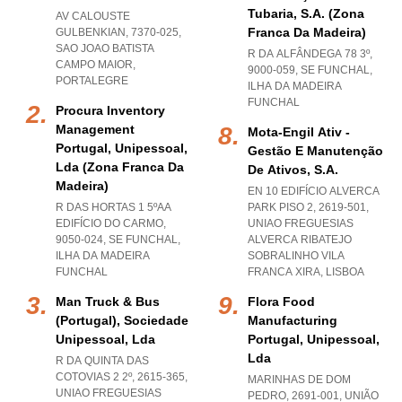
Tubaria, S.a. (zona
AV CALOUSTE
Franca Da Madeira)
GULBENKIAN, 7370-025
,
SAO JOAO BATISTA
R DA ALFÂNDEGA 78 3º,
CAMPO MAIOR
,
9000-059
,
SE FUNCHAL
,
PORTALEGRE
ILHA DA MADEIRA
FUNCHAL
Procura Inventory
Management
Mota-Engil Ativ -
Portugal, Unipessoal,
Gestão E Manutenção
Lda (zona Franca Da
De Ativos, S.a.
Madeira)
EN 10 EDIFÍCIO ALVERCA
R DAS HORTAS 1 5ºAA
PARK PISO 2, 2619-501
,
EDIFÍCIO DO CARMO,
UNIAO FREGUESIAS
9050-024
,
SE FUNCHAL
,
ALVERCA RIBATEJO
ILHA DA MADEIRA
SOBRALINHO VILA
FUNCHAL
FRANCA XIRA
,
LISBOA
Man Truck & Bus
Flora Food
(portugal), Sociedade
Manufacturing
Unipessoal, Lda
Portugal, Unipessoal,
Lda
R DA QUINTA DAS
COTOVIAS 2 2º, 2615-365
,
MARINHAS DE DOM
UNIAO FREGUESIAS
PEDRO, 2691-001, UNIÃO