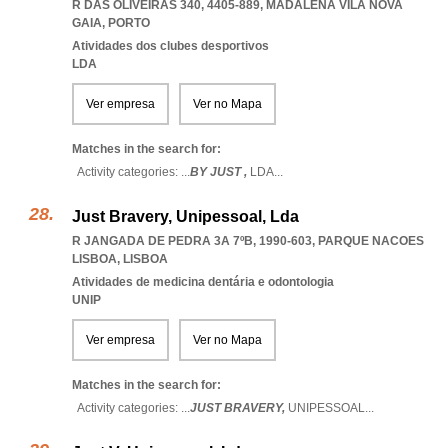
R DAS OLIVEIRAS 340, 4405-889
,
MADALENA VILA NOVA
GAIA
,
PORTO
Atividades dos clubes desportivos
LDA
Ver empresa
Ver no Mapa
Matches in the search for:
Activity categories: ...
BY JUST ,
LDA
...
Just Bravery, Unipessoal, Lda
R JANGADA DE PEDRA 3A 7ºB, 1990-603
,
PARQUE NACOES
LISBOA
,
LISBOA
Atividades de medicina dentária e odontologia
UNIP
Ver empresa
Ver no Mapa
Matches in the search for:
Activity categories: ...
JUST BRAVERY,
UNIPESSOAL
...