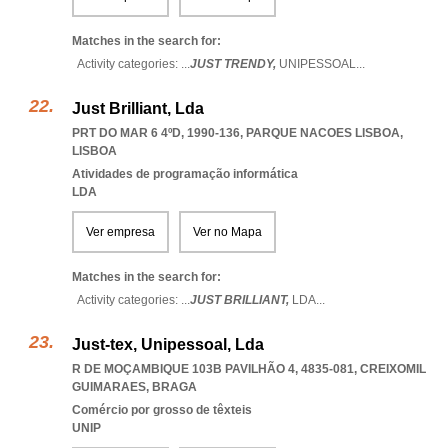
Matches in the search for:
Activity categories: ...
JUST TRENDY,
UNIPESSOAL
...
Just Brilliant, Lda
PRT DO MAR 6 4ºD, 1990-136
,
PARQUE NACOES LISBOA
,
LISBOA
Atividades de programação informática
LDA
Ver empresa
Ver no Mapa
Matches in the search for:
Activity categories: ...
JUST BRILLIANT,
LDA
...
Just-tex, Unipessoal, Lda
R DE MOÇAMBIQUE 103B PAVILHÃO 4, 4835-081
,
CREIXOMIL
GUIMARAES
,
BRAGA
Comércio por grosso de têxteis
UNIP