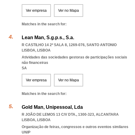
Ver empresa
Ver no Mapa
Matches in the search for:
Lean Man, S.g.p.s., S.a.
R CASTILHO 14 2º SALA 8, 1269-076
,
SANTO ANTONIO
LISBOA
,
LISBOA
Atividades das sociedades gestoras de participações sociais
não financeiras
SA
Ver empresa
Ver no Mapa
Matches in the search for:
Gold Man, Unipessoal, Lda
R JOÃO DE LEMOS 13 C/V DTA., 1300-323
,
ALCANTARA
LISBOA
,
LISBOA
Organização de feiras, congressos e outros eventos similares
UNIP