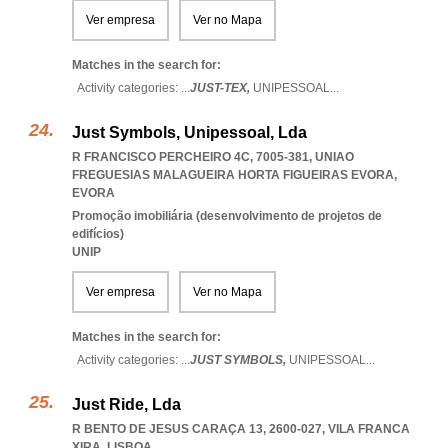
Ver empresa
Ver no Mapa
Matches in the search for:
Activity categories: ...
JUST-TEX,
UNIPESSOAL
...
Just Symbols, Unipessoal, Lda
R FRANCISCO PERCHEIRO 4C, 7005-381
,
UNIAO
FREGUESIAS MALAGUEIRA HORTA FIGUEIRAS EVORA
,
EVORA
Promoção imobiliária (desenvolvimento de projetos de
edifícios)
UNIP
Ver empresa
Ver no Mapa
Matches in the search for:
Activity categories: ...
JUST SYMBOLS,
UNIPESSOAL
...
Just Ride, Lda
R BENTO DE JESUS CARAÇA 13, 2600-027
,
VILA FRANCA
XIRA
,
LISBOA