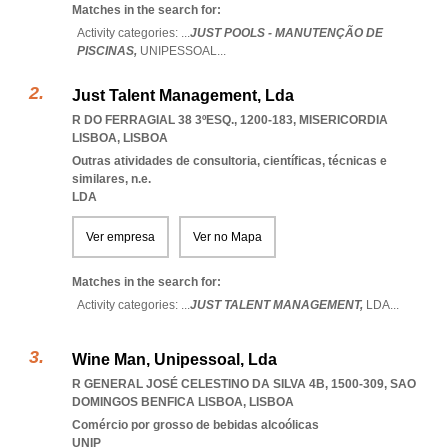
Matches in the search for:
Activity categories: ...
JUST POOLS - MANUTENÇÃO DE
PISCINAS,
UNIPESSOAL
...
Just Talent Management, Lda
R DO FERRAGIAL 38 3ºESQ., 1200-183
,
MISERICORDIA
LISBOA
,
LISBOA
Outras atividades de consultoria, científicas, técnicas e
similares, n.e.
LDA
Ver empresa
Ver no Mapa
Matches in the search for:
Activity categories: ...
JUST TALENT MANAGEMENT,
LDA
...
Wine Man, Unipessoal, Lda
R GENERAL JOSÉ CELESTINO DA SILVA 4B, 1500-309
,
SAO
DOMINGOS BENFICA LISBOA
,
LISBOA
Comércio por grosso de bebidas alcoólicas
UNIP