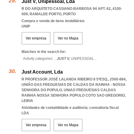
Just V, Unipessoal, Lda
R DO ARQUITETO CASSIANO BARBOSA 94 APT. 62, 4100-
009
,
RAMALDE PORTO
,
PORTO
Compra e venda de bens imobiliários
UNIP
Ver empresa
Ver no Mapa
Matches in the search for:
Activity categories: ...
JUST V,
UNIPESSOAL
...
Just Account, Lda
R PROFESSOR JOSÉ LALANDA RIBEIRO 8 5ºESQ., 2500-884,
UNIÃO DAS FREGUESIAS DE CALDAS DA RAINHA - NOSSA
SENHORA DO POPULO
,
UNIAO FREGUESIAS CALDAS
RAINHA NOSSA SENHORA POPULO COTO SAO GREGORIO
,
LEIRIA
Atividades de contabilidade e auditoria; consultoria fiscal
LDA
Ver empresa
Ver no Mapa