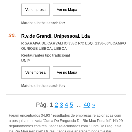
Ver empresa
Ver no Mapa
Matches in the search for:
R.v.de Grandi, Unipessoal, Lda
R SARAIVA DE CARVALHO 358C R/C ESQ., 1350-304
,
CAMPO
OURIQUE LISBOA
,
LISBOA
Restaurantes tipo tradicional
UNIP
Ver empresa
Ver no Mapa
Matches in the search for:
Pág.
1
2
3
4
5
...
40
»
Foram encontrados 34.937 resultados de empresas relacionadas com
a pesquisa realizada "Junta De Freguesia De Rio Mau Penafiel". Há 29
departamentos com resultados relacionados com "Junta De Freguesia
De Rio Mau Penafiel".Os resultados que aparecem podem estar