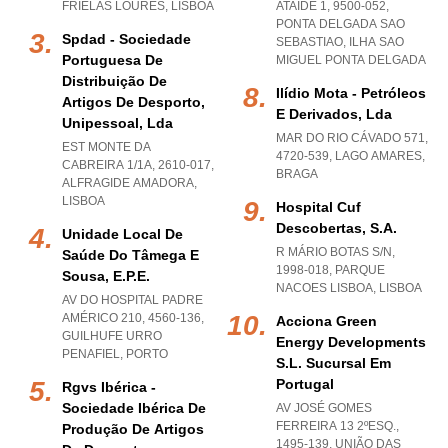
FRIELAS LOURES
,
LISBOA
ATAÍDE 1, 9500-052
,
PONTA DELGADA SAO
Spdad - Sociedade
SEBASTIAO
,
ILHA SAO
Portuguesa De
MIGUEL PONTA DELGADA
Distribuição De
Ilídio Mota - Petróleos
Artigos De Desporto,
E Derivados, Lda
Unipessoal, Lda
MAR DO RIO CÁVADO 571,
EST MONTE DA
4720-539
,
LAGO AMARES
,
CABREIRA 1/1A, 2610-017
,
BRAGA
ALFRAGIDE AMADORA
,
LISBOA
Hospital Cuf
Descobertas, S.a.
Unidade Local De
R MÁRIO BOTAS S/N,
Saúde Do Tâmega E
1998-018
,
PARQUE
Sousa, E.p.e.
NACOES LISBOA
,
LISBOA
AV DO HOSPITAL PADRE
AMÉRICO 210, 4560-136
,
Acciona Green
GUILHUFE URRO
Energy Developments
PENAFIEL
,
PORTO
S.l. Sucursal Em
Portugal
Rgvs Ibérica -
Sociedade Ibérica De
AV JOSÉ GOMES
FERREIRA 13 2ºESQ.,
Produção De Artigos
1495-139, UNIÃO DAS