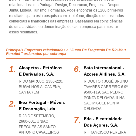
relacionados com Portugal, Design, Decoracao, Freguesia, Desporto,
Junta, Lisboa, Turismo, Formacao. Pode encontrar os 1200 primeiros
resultados para esta pesquisa com o telefone, direção e outros dados
comerciais e financeiros das empresas. Baseamos em coincidências
de uma atividade ou denominação de cada empresa para mostrar
esses resultados.
Principais Empresas relacionadas a "Junta De Freguesia De Rio Mau
Penafiel " ordenados por cobrança
Alcapetro - Petróleos
Sata Internacional -
E Derivados, S.a.
Azores Airlines, S.a.
R DO MARUJO, 2380-220
,
R DOUTOR JOSÉ BRUNO
BUGALHOS ALCANENA
,
TAVARES CARREIRO 6 9º,
SANTAREM
9500-119
,
SAO PEDRO
PONTA DELGADA
,
ILHA
Ikea Portugal - Móveis
SAO MIGUEL PONTA
E Decoração, Lda
DELGADA
R 28 DE SETEMBRO,
Eda - Electricidade
2660-001
,
UNIAO
Dos Açores, S.a.
FREGUESIAS SANTO
ANTONIO CAVALEIROS
R FRANCISCO PEREIRA