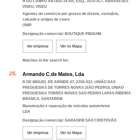
R DO CAMPO ANTIGO 18 R/C ESQ., 3515-417
,
ABRAVESES
VISEU
,
VISEU
Agentes do comércio por grosso de têxteis, vestuário,
calçado e artigos de couro
UNIP
Designação comercial: BOUTIQUE PINGUIM
Ver empresa
Ver no Mapa
Matches in the search for:
Armando C.de Matos, Lda
R DE MIGUEL DE ARNIDE 47, 2350-522, UNIÃO DAS
FREGUESIAS DE TORRES NOVAS (SÃO PEDRO)
,
UNIAO
FREGUESIAS TORRES NOVAS SAO PEDRO LAPAS RIBEIRA
BRANCA
,
SANTAREM
Manutenção e reparação de veículos automóveis
LDA
Designação comercial: GARAGEM SÃO CRISTOVÃO
Ver empresa
Ver no Mapa