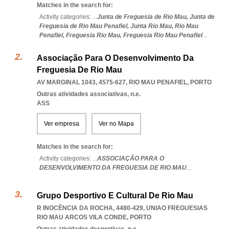
Matches in the search for:
Activity categories: ...
Junta de Freguesia de Rio Mau,
Junta de
Freguesia de Rio Mau Penafiel,
Junta Rio Mau,
Rio Mau
Penafiel,
Freguesia Rio Mau,
Freguesia Rio Mau Penafiel
...
Associação Para O Desenvolvimento Da
Freguesia De Rio Mau
AV MARGINAL 1043, 4575-627
,
RIO MAU PENAFIEL
,
PORTO
Outras atividades associativas, n.e.
ASS
Ver empresa
Ver no Mapa
Matches in the search for:
Activity categories: ...
ASSOCIAÇÃO PARA O
DESENVOLVIMENTO DA FREGUESIA DE RIO MAU
...
Grupo Desportivo E Cultural De Rio Mau
R INOCÊNCIA DA ROCHA, 4480-429
,
UNIAO FREGUESIAS
RIO MAU ARCOS VILA CONDE
,
PORTO