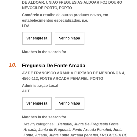
DE ALDOAR
,
UNIAO FREGUESIAS ALDOAR FOZ DOURO
NEVOGILDE PORTO
,
PORTO
Comércio a retalho de outros produtos novos, em
estabelecimentos especializados, n.e.
LDA
Ver empresa
Ver no Mapa
Matches in the search for:
Freguesia De Fonte Arcada
AV DE FRANCISCO ARANHA FURTADO DE MENDONÇA 4,
4560-112
,
FONTE ARCADA PENAFIEL
,
PORTO
Administração Local
AUT
Ver empresa
Ver no Mapa
Matches in the search for:
Activity categories: ...
Penafiel,
Junta De Freguesia Fonte
Arcada,
Junta de Freguesia Fonte Arcada Penafiel,
Junta
Fonte,
Arcada,
Junta Fonte Arcada penafiel,
FREGUESIA DE