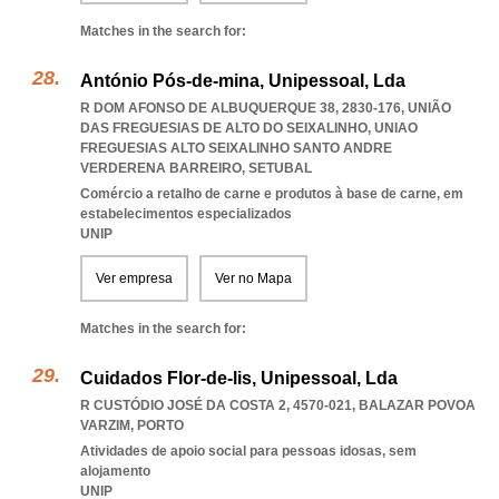
Matches in the search for:
António Pós-de-mina, Unipessoal, Lda
R DOM AFONSO DE ALBUQUERQUE 38, 2830-176, UNIÃO
DAS FREGUESIAS DE ALTO DO SEIXALINHO
,
UNIAO
FREGUESIAS ALTO SEIXALINHO SANTO ANDRE
VERDERENA BARREIRO
,
SETUBAL
Comércio a retalho de carne e produtos à base de carne, em
estabelecimentos especializados
UNIP
Ver empresa
Ver no Mapa
Matches in the search for:
Cuidados Flor-de-lis, Unipessoal, Lda
R CUSTÓDIO JOSÉ DA COSTA 2, 4570-021
,
BALAZAR POVOA
VARZIM
,
PORTO
Atividades de apoio social para pessoas idosas, sem
alojamento
UNIP