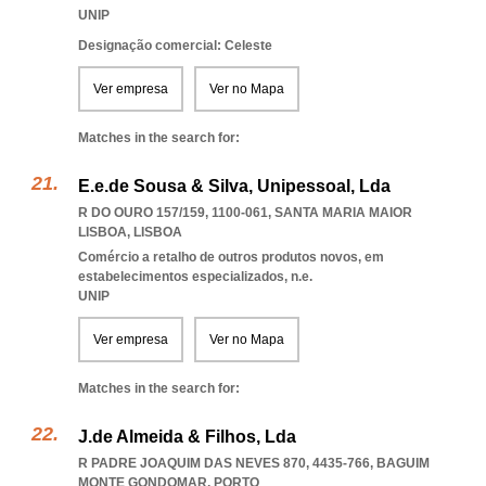
UNIP
Designação comercial: Celeste
Ver empresa
Ver no Mapa
Matches in the search for:
E.e.de Sousa & Silva, Unipessoal, Lda
R DO OURO 157/159, 1100-061
,
SANTA MARIA MAIOR
LISBOA
,
LISBOA
Comércio a retalho de outros produtos novos, em
estabelecimentos especializados, n.e.
UNIP
Ver empresa
Ver no Mapa
Matches in the search for:
J.de Almeida & Filhos, Lda
R PADRE JOAQUIM DAS NEVES 870, 4435-766
,
BAGUIM
MONTE GONDOMAR
,
PORTO