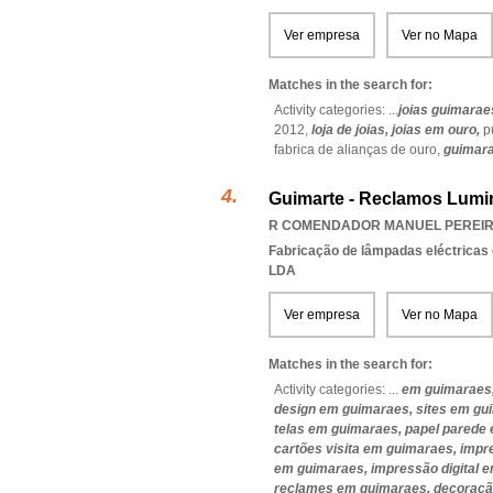
Ver empresa
Ver no Mapa
Matches in the search for:
Activity categories: ...
joias guimarae
2012,
loja de joias,
joias em ouro,
p
fabrica de alianças de ouro,
guimar
Guimarte - Reclamos Lumi
R COMENDADOR MANUEL PEREIRA
Fabricação de lâmpadas eléctricas 
LDA
Ver empresa
Ver no Mapa
Matches in the search for:
Activity categories: ...
em guimaraes
design em guimaraes,
sites em gu
telas em guimaraes,
papel parede
cartões visita em guimaraes,
impr
em guimaraes,
impressão digital 
reclames em guimaraes,
decoraçã