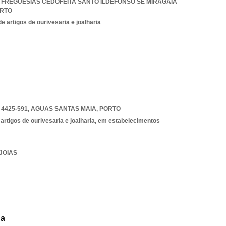
 FREGUESIAS CEDOFEITA SANTO ILDEFONSO SE MIRAGAIA
RTO
e artigos de ourivesaria e joalharia
4425-591
,
AGUAS SANTAS MAIA
,
PORTO
 artigos de ourivesaria e joalharia, em estabelecimentos
 JOIAS
da