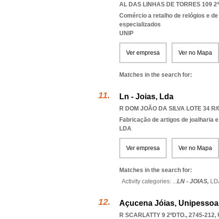
AL DAS LINHAS DE TORRES 109 2º
Comércio a retalho de relógios e de
especializados
UNIP
Ver empresa
Ver no Mapa
Matches in the search for:
Ln - Joias, Lda
R DOM JOÃO DA SILVA LOTE 34 R/
Fabricação de artigos de joalharia e
LDA
Ver empresa
Ver no Mapa
Matches in the search for:
Activity categories: ...
LN - JOIAS,
LD
Açucena Jóias, Unipessoal
R SCARLATTY 9 2ºDTO., 2745-212
,