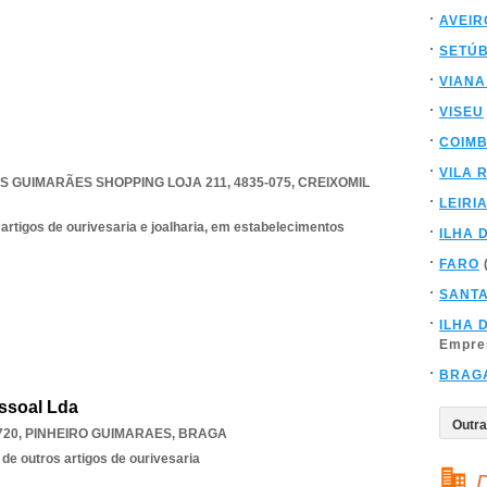
AVEIR
SETÚ
VIANA
VISEU
COIM
VILA 
 GUIMARÃES SHOPPING LOJA 211, 4835-075
,
CREIXOMIL
LEIRI
 artigos de ourivesaria e joalharia, em estabelecimentos
ILHA 
FARO
SANT
ILHA 
Empre
BRAG
essoal Lda
720
,
PINHEIRO GUIMARAES
,
BRAGA
 de outros artigos de ourivesaria
D