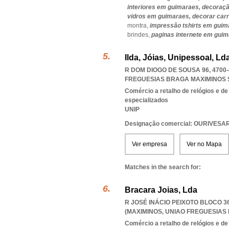
interiores em guimaraes,
decoraçã
vidros em guimaraes,
decorar car
montra,
impressão tshirts em guim
brindes,
paginas internete em gui
Ilda, Jóias, Unipessoal, Ld
R DOM DIOGO DE SOUSA 96, 4700
FREGUESIAS BRAGA MAXIMINOS 
Comércio a retalho de relógios e de
especializados
UNIP
Designação comercial: OURIVESA
Ver empresa
Ver no Mapa
Matches in the search for:
Bracara Joias, Lda
R JOSÉ INÁCIO PEIXOTO BLOCO 3
(MAXIMINOS
,
UNIAO FREGUESIAS 
Comércio a retalho de relógios e de