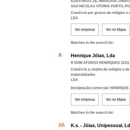
ILDEFONSO, SE, MIRAGAIA
,
UNIAO
SAO NICOLAU VITORIA PORTO
,
PO
Comércio por grosso de relógios e d
LDA
Ver empresa
Ver no Mapa
Matches in the search for:
Henrique Jóias, Lda
R DOM AFONSO HENRIQUES 3224, 
Comércio a retalho de relógios e de
especializados
LDA
Designação comercial: HENRIQUE
Ver empresa
Ver no Mapa
Matches in the search for:
K.s. - Jóias, Unipessoal, L