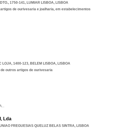
DTO., 1750-141
,
LUMIAR LISBOA
,
LISBOA
 artigos de ourivesaria e joalharia, em estabelecimentos
C LOJA, 1400-123
,
BELEM LISBOA
,
LISBOA
 de outros artigos de ourivesaria
A
...
, Lda
UNIAO FREGUESIAS QUELUZ BELAS SINTRA
,
LISBOA