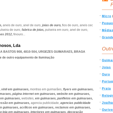
F
Micro
Peque
s,
aneis de ouro,
anel de ouro,
joias de ouro,
fios de ouro,
aneis cec
ulseira de ouro,
fabrica de joias,
pulseira em ouro,
anel de ouro,
Média
aes 2012,
finouro
...
Grand
nosos, Lda
Outr
 BASTOS 908, 4810-504
,
URGEZES GUIMARAES
,
BRAGA
e de outro equipamento de iluminação
Guima
Joias
Ouro
Portug
Prata
,
vinil em guimaraes,
montras em guimarães,
flyers em guimaraes,
imaraes,
página internet em guimaraes,
website em guimaraes,
Relogi
 em guimaraes,
websites,
em guimaraes,
panfletos em guimaraes,
Joalha
essão em guimaraes,
agencia publicidade,
agencias publicidade
em guimaraes,
acrílicos em guimaraes,
reclamos em guimaraes,
Ourive
o loja em guimaraes,
interiores em guimaraes,
decoração