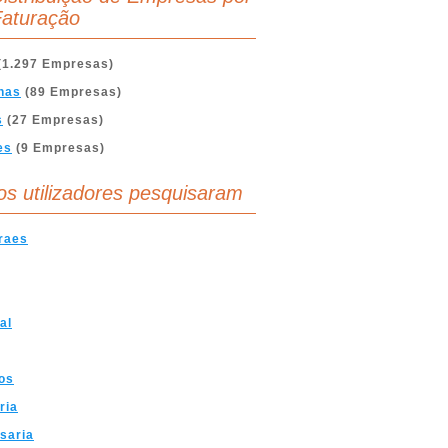
aturação
(1.297 Empresas)
nas
(89 Empresas)
s
(27 Empresas)
es
(9 Empresas)
os utilizadores pesquisaram
raes
al
os
ria
saria