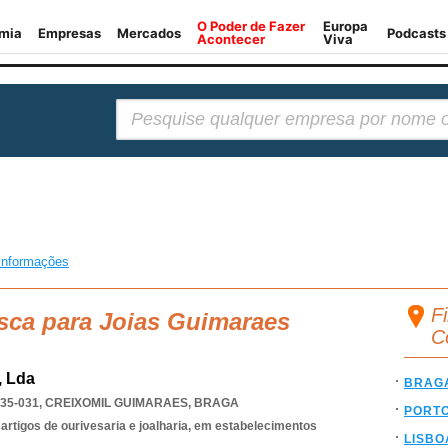
Pesquisar:
informações
F
sca para Joias Guimaraes
C
, Lda
BRAG
835-031
,
CREIXOMIL GUIMARAES
,
BRAGA
PORT
 artigos de ourivesaria e joalharia, em estabelecimentos
LISBO