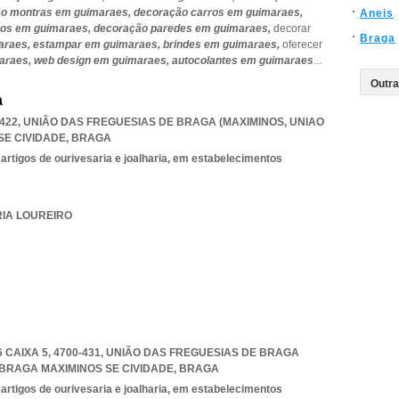
o montras em guimaraes,
decoração carros em guimaraes,
Aneis
ros em guimaraes,
decoração paredes em guimaraes,
decorar
Braga
araes,
estampar em guimaraes,
brindes em guimaraes,
oferecer
maraes,
web design em guimaraes,
autocolantes em guimaraes
...
a
-422, UNIÃO DAS FREGUESIAS DE BRAGA (MAXIMINOS
,
UNIAO
SE CIVIDADE
,
BRAGA
 artigos de ourivesaria e joalharia, em estabelecimentos
RIA LOUREIRO
6 CAIXA 5, 4700-431, UNIÃO DAS FREGUESIAS DE BRAGA
BRAGA MAXIMINOS SE CIVIDADE
,
BRAGA
 artigos de ourivesaria e joalharia, em estabelecimentos