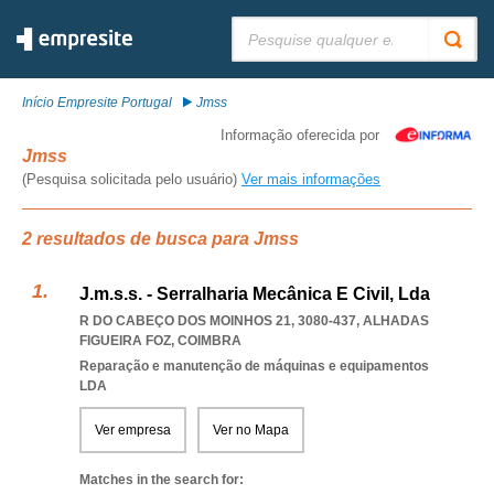
Pesquisar:
Início Empresite Portugal
Jmss
Informação oferecida por
Jmss
(Pesquisa solicitada pelo usuário)
Ver mais informações
2 resultados de busca para Jmss
J.m.s.s. - Serralharia Mecânica E Civil, Lda
R DO CABEÇO DOS MOINHOS 21, 3080-437
,
ALHADAS
FIGUEIRA FOZ
,
COIMBRA
Reparação e manutenção de máquinas e equipamentos
LDA
Ver empresa
Ver no Mapa
Matches in the search for: