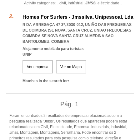
Activity categories: ...
cívil,
indústrial,
JMSS,
eléctricidade
...
Homes For Surfers - Jmssilva, Unipessoal, Lda
R DA ARREGAÇA 47 3º, 3030-012, UNIÃO DAS FREGUESIAS
DE COIMBRA (SE NOVA, SANTA CRUZ
,
UNIAO FREGUESIAS
COIMBRA SE NOVA SANTA CRUZ ALMEDINA SAO
BARTOLOMEU
,
COIMBRA
Alojamento mobilado para turistas
UNIP
Ver empresa
Ver no Mapa
Matches in the search for:
Pág.
1
Foram encontrados 2 resultados de empresas relacionadas com a
pesquisa realizada "Jmss". Os resultados que aparecem podem estar
relacionados com Civil, Electricidade, Empresa, Industriais, Industrial,
Jmss, Montagem, Montagens, Serralharia. Pode encontrar os 2
primeiros resultados para esta pesquisa com o telefone, direção e