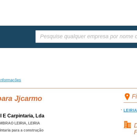
Pesquisar:
informações
F
para Jjcarmo
LEIRI
l E Carpintaria, Lda
MBRAO LEIRIA
,
LEIRIA
D
intaria para a construção
F