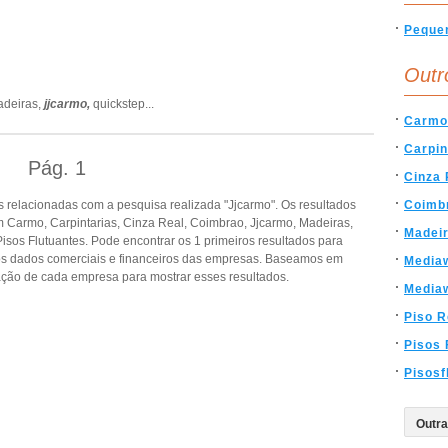
Peque
Outr
deiras,
jjcarmo,
quickstep
...
Carmo
Carpin
Pág.
1
Cinza 
 relacionadas com a pesquisa realizada "Jjcarmo". Os resultados
Coimb
Carmo, Carpintarias, Cinza Real, Coimbrao, Jjcarmo, Madeiras,
Madei
sos Flutuantes. Pode encontrar os 1 primeiros resultados para
ros dados comerciais e financeiros das empresas. Baseamos em
Media
ção de cada empresa para mostrar esses resultados.
Media
Piso R
Pisos 
Pisosf