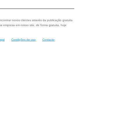
ncontrar novos clientes através da publicação gratuita
a empresa em nosso site, de forma gratuita, hoje
ugal
Condições de uso
Contacto