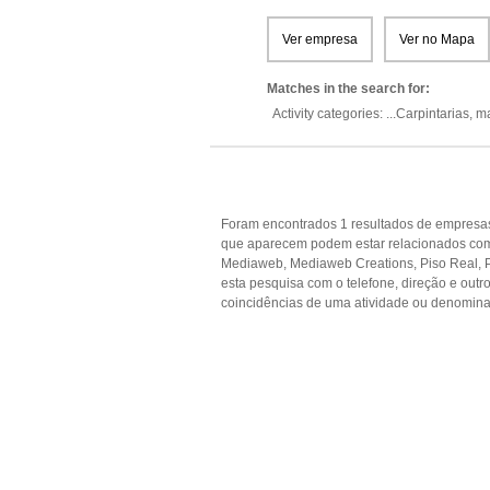
Ver empresa
Ver no Mapa
Matches in the search for:
Activity categories: ...
Carpintarias,
ma
Foram encontrados 1 resultados de empresas
que aparecem podem estar relacionados com 
Mediaweb, Mediaweb Creations, Piso Real, Pi
esta pesquisa com o telefone, direção e out
coincidências de uma atividade ou denomina