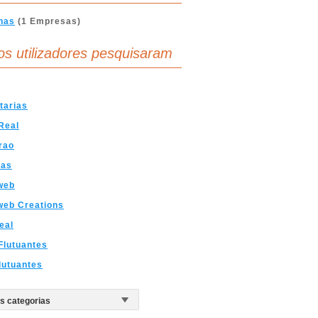
nas
(1 Empresas)
os utilizadores pesquisaram
tarias
Real
rao
ras
web
web Creations
eal
Flutuantes
lutuantes