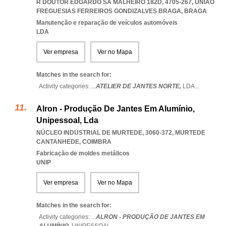
R DOUTOR EDGARDO SÁ MALHEIRO 182D, 4705-267
,
UNIAO
FREGUESIAS FERREIROS GONDIZALVES BRAGA
,
BRAGA
Manutenção e reparação de veículos automóveis
LDA
Ver empresa
Ver no Mapa
Matches in the search for:
Activity categories: ...
ATELIER DE JANTES NORTE,
LDA
...
Alron - Produção De Jantes Em Alumínio,
Unipessoal, Lda
NÚCLEO INDUSTRIAL DE MURTEDE, 3060-372
,
MURTEDE
CANTANHEDE
,
COIMBRA
Fabricação de moldes metálicos
UNIP
Ver empresa
Ver no Mapa
Matches in the search for:
Activity categories: ...
ALRON - PRODUÇÃO DE JANTES EM