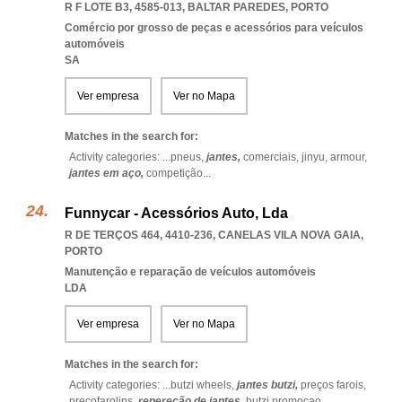
R F LOTE B3, 4585-013
,
BALTAR PAREDES
,
PORTO
Comércio por grosso de peças e acessórios para veículos
automóveis
SA
Ver empresa
Ver no Mapa
Matches in the search for:
Activity categories: ...
pneus,
jantes,
comerciais,
jinyu,
armour,
jantes em aço,
competição
...
Funnycar - Acessórios Auto, Lda
R DE TERÇOS 464, 4410-236
,
CANELAS VILA NOVA GAIA
,
PORTO
Manutenção e reparação de veículos automóveis
LDA
Ver empresa
Ver no Mapa
Matches in the search for:
Activity categories: ...
butzi wheels,
jantes butzi,
preços farois,
preçofarolins,
repereção de jantes,
butzi promoçao
...