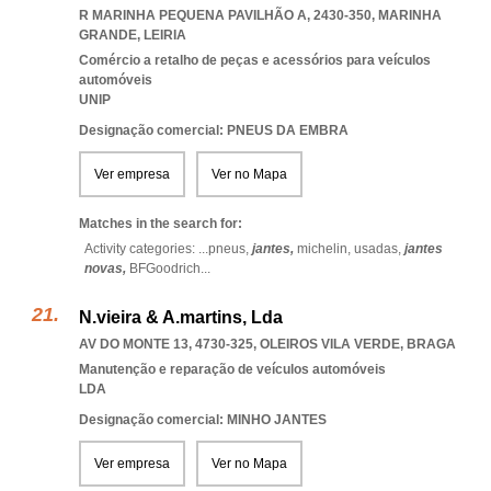
R MARINHA PEQUENA PAVILHÃO A, 2430-350
,
MARINHA
GRANDE
,
LEIRIA
Comércio a retalho de peças e acessórios para veículos
automóveis
UNIP
Designação comercial: PNEUS DA EMBRA
Ver empresa
Ver no Mapa
Matches in the search for:
Activity categories: ...
pneus,
jantes,
michelin,
usadas,
jantes
novas,
BFGoodrich
...
N.vieira & A.martins, Lda
AV DO MONTE 13, 4730-325
,
OLEIROS VILA VERDE
,
BRAGA
Manutenção e reparação de veículos automóveis
LDA
Designação comercial: MINHO JANTES
Ver empresa
Ver no Mapa