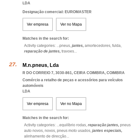
LDA
Designação comercial: EUROMASTER
Ver empresa
Ver no Mapa
Matches in the search for:
Activity categories: ...
pneus,
jantes,
amortecedores,
fulda,
reparação de jantes,
travoes
...
M.n.pneus, Lda
R DO CORREIO 7, 3030-861
,
CEIRA COIMBRA
,
COIMBRA
Comércio a retalho de peças e acessórios para veículos
automóveis
LDA
Ver empresa
Ver no Mapa
Matches in the search for:
Activity categories: ...
equilíbrio rodas,
reparação jantes,
pneus
auto novos,
novos,
pneus moto usados,
jantes especiais,
alinhamento de direcção
...