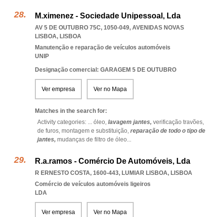
M.ximenez - Sociedade Unipessoal, Lda
AV 5 DE OUTUBRO 75C, 1050-049
,
AVENIDAS NOVAS
LISBOA
,
LISBOA
Manutenção e reparação de veículos automóveis
UNIP
Designação comercial: GARAGEM 5 DE OUTUBRO
Ver empresa
Ver no Mapa
Matches in the search for:
Activity categories: ...
óleo,
lavagem jantes,
verificação travões,
de furos,
montagem e substituição,
reparação de todo o tipo de
jantes,
mudanças de filtro de óleo
...
R.a.ramos - Comércio De Automóveis, Lda
R ERNESTO COSTA, 1600-443
,
LUMIAR LISBOA
,
LISBOA
Comércio de veículos automóveis ligeiros
LDA
Ver empresa
Ver no Mapa