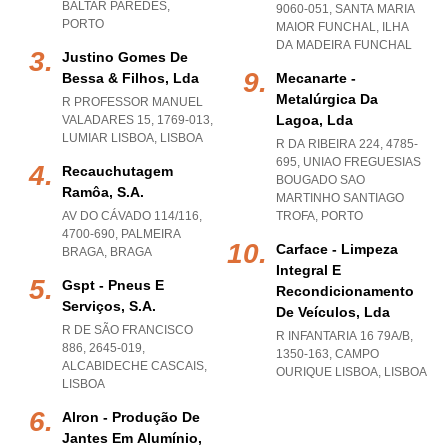
BALTAR PAREDES
,
9060-051
,
SANTA MARIA
PORTO
MAIOR FUNCHAL
,
ILHA
DA MADEIRA FUNCHAL
Justino Gomes De
Bessa & Filhos, Lda
Mecanarte -
Metalúrgica Da
R PROFESSOR MANUEL
Lagoa, Lda
VALADARES 15, 1769-013
,
LUMIAR LISBOA
,
LISBOA
R DA RIBEIRA 224, 4785-
695
,
UNIAO FREGUESIAS
Recauchutagem
BOUGADO SAO
Ramôa, S.a.
MARTINHO SANTIAGO
AV DO CÁVADO 114/116,
TROFA
,
PORTO
4700-690
,
PALMEIRA
Carface - Limpeza
BRAGA
,
BRAGA
Integral E
Gspt - Pneus E
Recondicionamento
Serviços, S.a.
De Veículos, Lda
R DE SÃO FRANCISCO
R INFANTARIA 16 79A/B,
886, 2645-019
,
1350-163
,
CAMPO
ALCABIDECHE CASCAIS
,
OURIQUE LISBOA
,
LISBOA
LISBOA
Alron - Produção De
Jantes Em Alumínio,