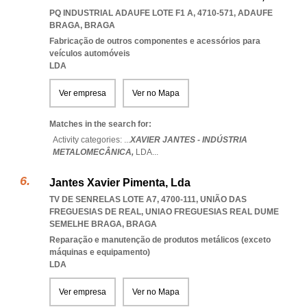
PQ INDUSTRIAL ADAUFE LOTE F1 A, 4710-571
,
ADAUFE
BRAGA
,
BRAGA
Fabricação de outros componentes e acessórios para
veículos automóveis
LDA
Ver empresa
Ver no Mapa
Matches in the search for:
Activity categories: ...
XAVIER JANTES - INDÚSTRIA
METALOMECÂNICA,
LDA
...
Jantes Xavier Pimenta, Lda
TV DE SENRELAS LOTE A7, 4700-111, UNIÃO DAS
FREGUESIAS DE REAL
,
UNIAO FREGUESIAS REAL DUME
SEMELHE BRAGA
,
BRAGA
Reparação e manutenção de produtos metálicos (exceto
máquinas e equipamento)
LDA
Ver empresa
Ver no Mapa