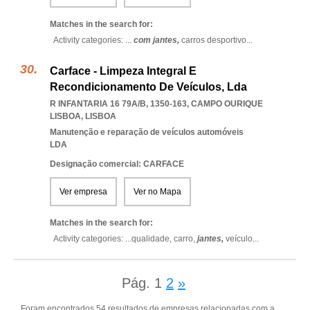
Matches in the search for:
Activity categories: ...
com jantes,
carros desportivo
...
Carface - Limpeza Integral E
Recondicionamento De Veículos, Lda
R INFANTARIA 16 79A/B, 1350-163
,
CAMPO OURIQUE
LISBOA
,
LISBOA
Manutenção e reparação de veículos automóveis
LDA
Designação comercial: CARFACE
Ver empresa
Ver no Mapa
Matches in the search for:
Activity categories: ...
qualidade,
carro,
jantes,
veículo
...
Pág.
1
2
»
Foram encontrados 54 resultados de empresas relacionadas com a