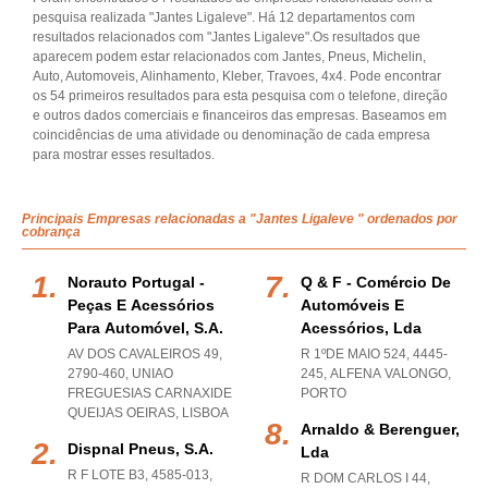
pesquisa realizada "Jantes Ligaleve". Há 12 departamentos com
resultados relacionados com "Jantes Ligaleve".Os resultados que
aparecem podem estar relacionados com Jantes, Pneus, Michelin,
Auto, Automoveis, Alinhamento, Kleber, Travoes, 4x4. Pode encontrar
os 54 primeiros resultados para esta pesquisa com o telefone, direção
e outros dados comerciais e financeiros das empresas. Baseamos em
coincidências de uma atividade ou denominação de cada empresa
para mostrar esses resultados.
Principais Empresas relacionadas a "Jantes Ligaleve " ordenados por
cobrança
Norauto Portugal -
Q & F - Comércio De
Peças E Acessórios
Automóveis E
Para Automóvel, S.a.
Acessórios, Lda
AV DOS CAVALEIROS 49,
R 1ºDE MAIO 524, 4445-
2790-460
,
UNIAO
245
,
ALFENA VALONGO
,
FREGUESIAS CARNAXIDE
PORTO
QUEIJAS OEIRAS
,
LISBOA
Arnaldo & Berenguer,
Dispnal Pneus, S.a.
Lda
R F LOTE B3, 4585-013
,
R DOM CARLOS I 44,