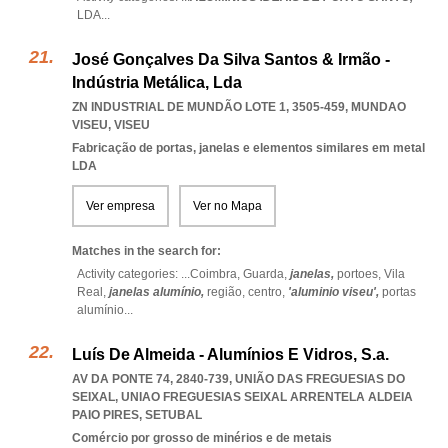
LDA
...
José Gonçalves Da Silva Santos & Irmão -
Indústria Metálica, Lda
ZN INDUSTRIAL DE MUNDÃO LOTE 1, 3505-459
,
MUNDAO
VISEU
,
VISEU
Fabricação de portas, janelas e elementos similares em metal
LDA
Ver empresa
Ver no Mapa
Matches in the search for:
Activity categories: ...
Coimbra,
Guarda,
janelas,
portoes,
Vila
Real,
janelas alumínio,
região,
centro,
'aluminio viseu',
portas
alumínio
...
Luís De Almeida - Alumínios E Vidros, S.a.
AV DA PONTE 74, 2840-739, UNIÃO DAS FREGUESIAS DO
SEIXAL
,
UNIAO FREGUESIAS SEIXAL ARRENTELA ALDEIA
PAIO PIRES
,
SETUBAL
Comércio por grosso de minérios e de metais