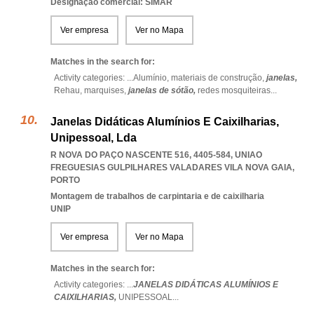
Designação comercial: SIMAR
Ver empresa
Ver no Mapa
Matches in the search for:
Activity categories: ...
Alumínio,
materiais de construção,
janelas,
Rehau,
marquises,
janelas de sótão,
redes mosquiteiras
...
Janelas Didáticas Alumínios E Caixilharias,
Unipessoal, Lda
R NOVA DO PAÇO NASCENTE 516, 4405-584
,
UNIAO
FREGUESIAS GULPILHARES VALADARES VILA NOVA GAIA
,
PORTO
Montagem de trabalhos de carpintaria e de caixilharia
UNIP
Ver empresa
Ver no Mapa
Matches in the search for:
Activity categories: ...
JANELAS DIDÁTICAS ALUMÍNIOS E
CAIXILHARIAS,
UNIPESSOAL
...