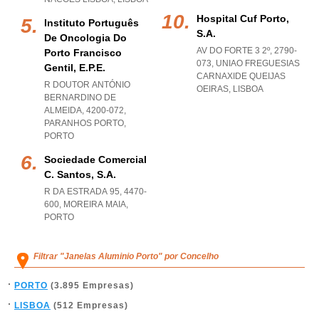
Hospital Cuf Porto,
Instituto Português
S.a.
De Oncologia Do
AV DO FORTE 3 2º, 2790-
Porto Francisco
073
,
UNIAO FREGUESIAS
Gentil, E.p.e.
CARNAXIDE QUEIJAS
R DOUTOR ANTÓNIO
OEIRAS
,
LISBOA
BERNARDINO DE
ALMEIDA, 4200-072
,
PARANHOS PORTO
,
PORTO
Sociedade Comercial
C. Santos, S.a.
R DA ESTRADA 95, 4470-
600
,
MOREIRA MAIA
,
PORTO
Filtrar "Janelas Aluminio Porto" por Concelho
PORTO
(3.895 Empresas)
LISBOA
(512 Empresas)