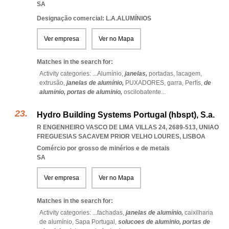
SA
Designação comercial: L.A.ALUMÍNIOS
Ver empresa
Ver no Mapa
Matches in the search for:
Activity categories: ...
Alumínio,
janelas,
portadas,
lacagem,
extrusão,
janelas de alumínio,
PUXADORES,
garra,
Perfís,
de
aluminio,
portas de aluminio,
oscilobatente
...
Hydro Building Systems Portugal (hbspt), S.a.
R ENGENHEIRO VASCO DE LIMA VILLAS 24, 2689-513
,
UNIAO
FREGUESIAS SACAVEM PRIOR VELHO LOURES
,
LISBOA
Comércio por grosso de minérios e de metais
SA
Ver empresa
Ver no Mapa
Matches in the search for:
Activity categories: ...
fachadas,
janelas de alumínio,
caixilharia
de alumínio,
Sapa Portugal,
solucoes de aluminio,
portas de