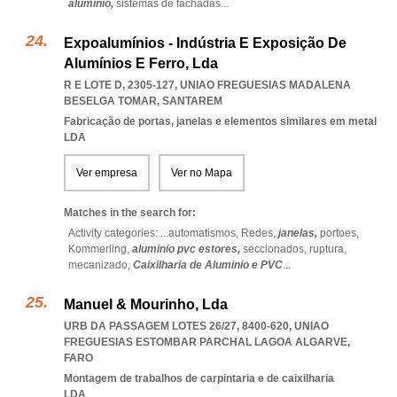
aluminio,
sistemas de fachadas
...
Expoalumínios - Indústria E Exposição De
Alumínios E Ferro, Lda
R E LOTE D, 2305-127
,
UNIAO FREGUESIAS MADALENA
BESELGA TOMAR
,
SANTAREM
Fabricação de portas, janelas e elementos similares em metal
LDA
Ver empresa
Ver no Mapa
Matches in the search for:
Activity categories: ...
automatismos,
Redes,
janelas,
portoes,
Kommerling,
aluminio pvc estores,
seccionados,
ruptura,
mecanizado,
Caixilharia de Aluminio e PVC
...
Manuel & Mourinho, Lda
URB DA PASSAGEM LOTES 26/27, 8400-620
,
UNIAO
FREGUESIAS ESTOMBAR PARCHAL LAGOA ALGARVE
,
FARO
Montagem de trabalhos de carpintaria e de caixilharia
LDA