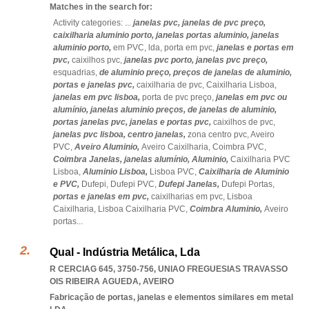
Matches in the search for:
Activity categories: ...
janelas pvc,
janelas de pvc preço,
caixilharia aluminio porto,
janelas portas aluminio,
janelas
aluminio porto,
em PVC,
lda,
porta em pvc,
janelas e portas em
pvc,
caixilhos pvc,
janelas pvc porto,
janelas pvc preço,
esquadrias,
de aluminio preço,
preços de janelas de aluminio,
portas e janelas pvc,
caixilharia de pvc,
Caixilharia Lisboa,
janelas em pvc lisboa,
porta de pvc preço,
janelas em pvc ou
alumínio,
janelas aluminio preços,
de janelas de aluminio,
portas janelas pvc,
janelas e portas pvc,
caixilhos de pvc,
janelas pvc lisboa,
centro janelas,
zona centro pvc,
Aveiro
PVC,
Aveiro Aluminio,
Aveiro Caixilharia,
Coimbra PVC,
Coimbra Janelas,
janelas alumínio,
Aluminio,
Caixilharia PVC
Lisboa,
Aluminio Lisboa,
Lisboa PVC,
Caixilharia de Aluminio
e PVC,
Dufepi,
Dufepi PVC,
Dufepi Janelas,
Dufepi Portas,
portas e janelas em pvc,
caixilharias em pvc,
Lisboa
Caixilharia,
Lisboa Caixilharia PVC,
Coimbra Aluminio,
Aveiro
portas
...
Qual - Indústria Metálica, Lda
R CERCIAG 645, 3750-756
,
UNIAO FREGUESIAS TRAVASSO
OIS RIBEIRA AGUEDA
,
AVEIRO
Fabricação de portas, janelas e elementos similares em metal