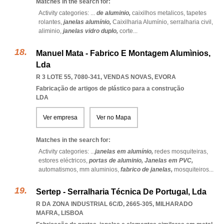
Matches in the search for:
Activity categories: ...
de aluminio,
caixilhos metalicos,
tapetes
rolantes,
janelas alumínio,
Caixilharia Alumínio,
serralharia civil,
aliminio,
janelas vidro duplo,
corte
...
Manuel Mata - Fabrico E Montagem Alumìnios,
Lda
R 3 LOTE 55, 7080-341
,
VENDAS NOVAS
,
EVORA
Fabricação de artigos de plástico para a construção
LDA
Ver empresa
Ver no Mapa
Matches in the search for:
Activity categories: ...
janelas em alumínio,
redes mosquiteiras,
estores eléctricos,
portas de aluminio,
Janelas em PVC,
automatismos,
mm aluminios,
fabrico de janelas,
mosquiteiros
...
Sertep - Serralharia Técnica De Portugal, Lda
R DA ZONA INDUSTRIAL 6C/D, 2665-305
,
MILHARADO
MAFRA
,
LISBOA