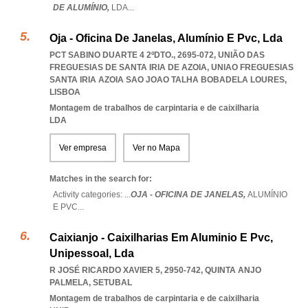
DE ALUMÍNIO,
LDA
...
Oja - Oficina De Janelas, Alumínio E Pvc, Lda
PCT SABINO DUARTE 4 2ºDTO., 2695-072, UNIÃO DAS
FREGUESIAS DE SANTA IRIA DE AZOIA
,
UNIAO FREGUESIAS
SANTA IRIA AZOIA SAO JOAO TALHA BOBADELA LOURES
,
LISBOA
Montagem de trabalhos de carpintaria e de caixilharia
LDA
Ver empresa
Ver no Mapa
Matches in the search for:
Activity categories: ...
OJA - OFICINA DE JANELAS,
ALUMÍNIO
E PVC
...
Caixianjo - Caixilharias Em Aluminio E Pvc,
Unipessoal, Lda
R JOSÉ RICARDO XAVIER 5, 2950-742
,
QUINTA ANJO
PALMELA
,
SETUBAL
Montagem de trabalhos de carpintaria e de caixilharia