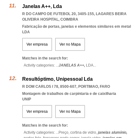
Janelas A++, Lda
R DO CAMPO DE FUTEBOL 20, 3405-155
,
LAGARES BEIRA
OLIVEIRA HOSPITAL
,
COIMBRA
Fabricação de portas, janelas e elementos similares em metal
LDA
Ver empresa
Ver no Mapa
Matches in the search for:
Activity categories: ...
JANELAS A++,
LDA
...
Resultóptimo, Unipessoal Lda
R DOM CARLOS I 78, 8500-607
,
PORTIMAO
,
FARO
Montagem de trabalhos de carpintaria e de caixilharia
UNIP
Ver empresa
Ver no Mapa
Matches in the search for:
Activity categories: ...
Preço,
cortina de vidro,
janelas alumínio,