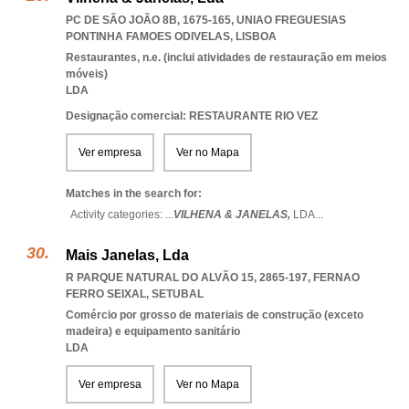
PC DE SÃO JOÃO 8B, 1675-165
,
UNIAO FREGUESIAS
PONTINHA FAMOES ODIVELAS
,
LISBOA
Restaurantes, n.e. (inclui atividades de restauração em meios
móveis)
LDA
Designação comercial: RESTAURANTE RIO VEZ
Ver empresa
Ver no Mapa
Matches in the search for:
Activity categories: ...
VILHENA & JANELAS,
LDA
...
Mais Janelas, Lda
R PARQUE NATURAL DO ALVÃO 15, 2865-197
,
FERNAO
FERRO SEIXAL
,
SETUBAL
Comércio por grosso de materiais de construção (exceto
madeira) e equipamento sanitário
LDA
Ver empresa
Ver no Mapa