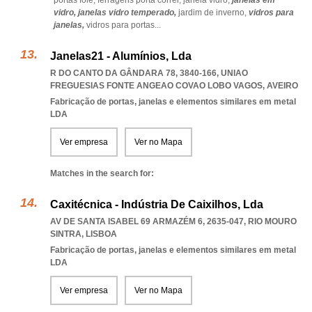
portas fole,
ferragens porta correr,
janela vidro,
janelas em
vidro,
janelas vidro temperado,
jardim de inverno,
vidros para
janelas,
vidros para portas
...
Janelas21 - Alumínios, Lda
R DO CANTO DA GÂNDARA 78, 3840-166
,
UNIAO
FREGUESIAS FONTE ANGEAO COVAO LOBO VAGOS
,
AVEIRO
Fabricação de portas, janelas e elementos similares em metal
LDA
Ver empresa
Ver no Mapa
Matches in the search for:
Caxitécnica - Indústria De Caixilhos, Lda
AV DE SANTA ISABEL 69 ARMAZÉM 6, 2635-047
,
RIO MOURO
SINTRA
,
LISBOA
Fabricação de portas, janelas e elementos similares em metal
LDA
Ver empresa
Ver no Mapa