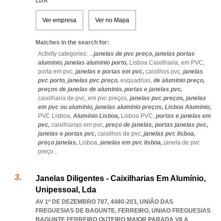
LDA
Ver empresa
Ver no Mapa
Matches in the search for:
Activity categories: ...
janelas de pvc preço,
janelas portas
aluminio,
janelas aluminio porto,
Lisboa Caixilharia,
em PVC,
porta em pvc,
janelas e portas em pvc,
caixilhos pvc,
janelas
pvc porto,
janelas pvc preço,
esquadrias,
de aluminio preço,
preços de janelas de aluminio,
portas e janelas pvc,
caixilharia de pvc,
em pvc preços,
janelas pvc preços,
janelas
em pvc ou alumínio,
janelas aluminio preços,
Lisboa Aluminio,
PVC Lisboa,
Aluminio Lisboa,
Lisboa PVC,
portas e janelas em
pvc,
caixilharias em pvc,
preço de janelas,
portas janelas pvc,
janelas e portas pvc,
caixilhos de pvc,
janelas pvc lisboa,
preço janelas,
Lisboa,
janelas em pvc lisboa,
janela de pvc
preço
...
Janelas Diligentes - Caixilharias Em Alumínio,
Unipessoal, Lda
AV 1º DE DEZEMBRO 787, 4480-203, UNIÃO DAS
FREGUESIAS DE BAGUNTE, FERREIRO
,
UNIAO FREGUESIAS
BAGUNTE FERREIRO OUTEIRO MAIOR PARADA VILA