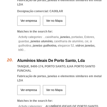
Fabricação de portas, janelas e elementos similares em metal
LDA
Designação comercial: CAIXILAR
Ver empresa
Ver no Mapa
Matches in the search for:
Activity categories: ...
caixilharia,
janelas,
portadas,
Estores,
guardas,
janelas alumínio,
caixilharia de alumínio,
cxi,
si
guilhotina,
janelas guilhotina,
elegance 52,
vidros janelas,
b90
...
Alumínios Ideais De Porto Santo, Lda
TANQUE, 9400-174
,
PORTO SANTO
,
ILHA PORTO SANTO
FUNCHAL
Fabricação de portas, janelas e elementos similares em metal
LDA
Ver empresa
Ver no Mapa
Matches in the search for:
Activity categories: ...
ALUMÍNIOS IDEAIS DE PORTO SANTO,