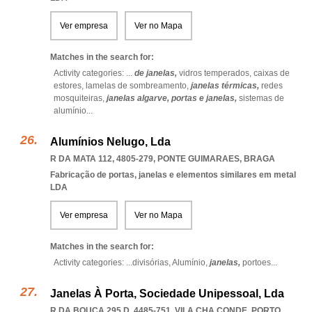
Ver empresa
Ver no Mapa
Matches in the search for:
Activity categories: ...
de janelas,
vidros temperados,
caixas de
estores,
lamelas de sombreamento,
janelas térmicas,
redes
mosquiteiras,
janelas algarve,
portas e janelas,
sistemas de
alumínio
...
Alumínios Nelugo, Lda
R DA MATA 112, 4805-279
,
PONTE GUIMARAES
,
BRAGA
Fabricação de portas, janelas e elementos similares em metal
LDA
Ver empresa
Ver no Mapa
Matches in the search for:
Activity categories: ...
divisórias,
Alumínio,
janelas,
portoes
...
Janelas À Porta, Sociedade Unipessoal, Lda
R DA BOUÇA 295 D, 4485-751
,
VILA CHA CONDE
,
PORTO