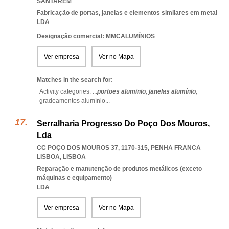
SANTAREM
Fabricação de portas, janelas e elementos similares em metal
LDA
Designação comercial: MMCALUMÍNIOS
Ver empresa
Ver no Mapa
Matches in the search for:
Activity categories: ...
portoes aluminio,
janelas alumínio,
gradeamentos alumínio
...
Serralharia Progresso Do Poço Dos Mouros,
Lda
CC POÇO DOS MOUROS 37, 1170-315
,
PENHA FRANCA
LISBOA
,
LISBOA
Reparação e manutenção de produtos metálicos (exceto
máquinas e equipamento)
LDA
Ver empresa
Ver no Mapa