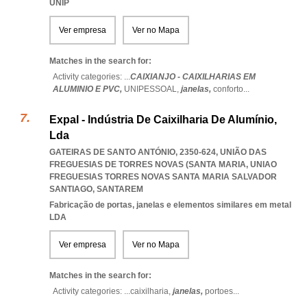
UNIP
Ver empresa
Ver no Mapa
Matches in the search for:
Activity categories: ...
CAIXIANJO - CAIXILHARIAS EM
ALUMINIO E PVC,
UNIPESSOAL,
janelas,
conforto
...
Expal - Indústria De Caixilharia De Alumínio,
Lda
GATEIRAS DE SANTO ANTÓNIO, 2350-624, UNIÃO DAS
FREGUESIAS DE TORRES NOVAS (SANTA MARIA
,
UNIAO
FREGUESIAS TORRES NOVAS SANTA MARIA SALVADOR
SANTIAGO
,
SANTAREM
Fabricação de portas, janelas e elementos similares em metal
LDA
Ver empresa
Ver no Mapa
Matches in the search for:
Activity categories: ...
caixilharia,
janelas,
portoes
...