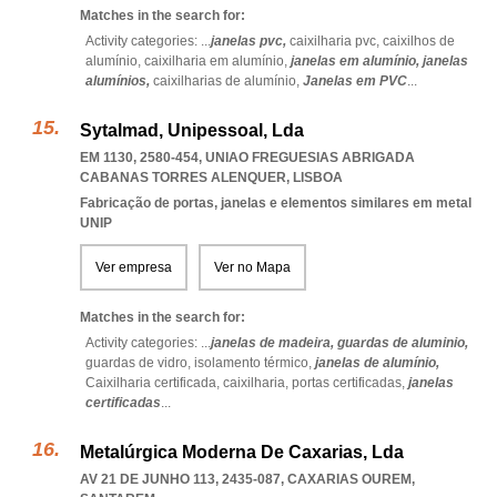
Matches in the search for:
Activity categories: ...
janelas pvc,
caixilharia pvc,
caixilhos de
alumínio,
caixilharia em alumínio,
janelas em alumínio,
janelas
alumínios,
caixilharias de alumínio,
Janelas em PVC
...
Sytalmad, Unipessoal, Lda
EM 1130, 2580-454
,
UNIAO FREGUESIAS ABRIGADA
CABANAS TORRES ALENQUER
,
LISBOA
Fabricação de portas, janelas e elementos similares em metal
UNIP
Ver empresa
Ver no Mapa
Matches in the search for:
Activity categories: ...
janelas de madeira,
guardas de aluminio,
guardas de vidro,
isolamento térmico,
janelas de alumínio,
Caixilharia certificada,
caixilharia,
portas certificadas,
janelas
certificadas
...
Metalúrgica Moderna De Caxarias, Lda
AV 21 DE JUNHO 113, 2435-087
,
CAXARIAS OUREM
,