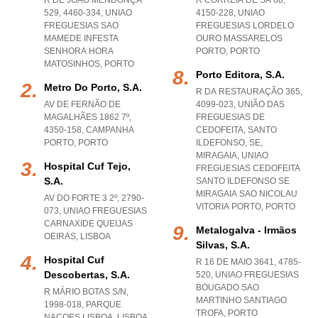
R DE JOÃO MENDONÇA
R CORREIA DE SÁ 68,
529, 4460-334
,
UNIAO
4150-228
,
UNIAO
FREGUESIAS SAO
FREGUESIAS LORDELO
MAMEDE INFESTA
OURO MASSARELOS
SENHORA HORA
PORTO
,
PORTO
MATOSINHOS
,
PORTO
Porto Editora, S.a.
Metro Do Porto, S.a.
R DA RESTAURAÇÃO 365,
AV DE FERNÃO DE
4099-023, UNIÃO DAS
MAGALHÃES 1862 7º,
FREGUESIAS DE
4350-158
,
CAMPANHA
CEDOFEITA, SANTO
PORTO
,
PORTO
ILDEFONSO, SE,
MIRAGAIA
,
UNIAO
Hospital Cuf Tejo,
FREGUESIAS CEDOFEITA
S.a.
SANTO ILDEFONSO SE
MIRAGAIA SAO NICOLAU
AV DO FORTE 3 2º, 2790-
VITORIA PORTO
,
PORTO
073
,
UNIAO FREGUESIAS
CARNAXIDE QUEIJAS
Metalogalva - Irmãos
OEIRAS
,
LISBOA
Silvas, S.a.
Hospital Cuf
R 16 DE MAIO 3641, 4785-
Descobertas, S.a.
520
,
UNIAO FREGUESIAS
BOUGADO SAO
R MÁRIO BOTAS S/N,
MARTINHO SANTIAGO
1998-018
,
PARQUE
TROFA
,
PORTO
NACOES LISBOA
,
LISBOA