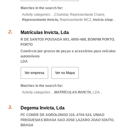
Matches in the search for:
Activity categories: ...
Chamilar,
Representante Chami,
Representante Invicta,
Representante MCZ,
invicta shop
...
Matrículas Invicta, Lda
R DE SANTOS POUSADA 893, 4000-488
,
BONFIM PORTO
,
PORTO
Comércio por grosso de peças e acessórios para veículos
automóveis
LDA
Ver empresa
Ver no Mapa
Matches in the search for:
Activity categories: ...
MATRÍCULAS INVICTA,
LDA
...
Degema Invicta, Lda
PC CONDE DE AGROLONGO 116, 4704-524
,
UNIAO
FREGUESIAS BRAGA SAO JOSE LAZARO JOAO SOUTO
,
BRAGA