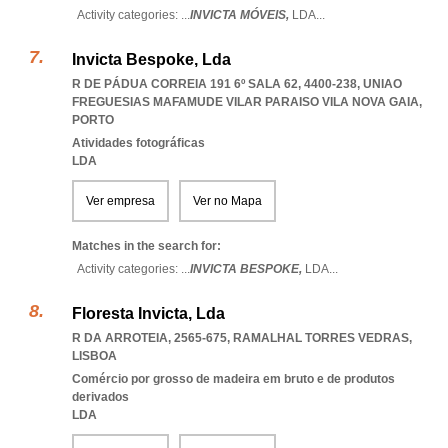
Activity categories: ...
INVICTA MÓVEIS,
LDA
...
Invicta Bespoke, Lda
R DE PÁDUA CORREIA 191 6º SALA 62, 4400-238
,
UNIAO
FREGUESIAS MAFAMUDE VILAR PARAISO VILA NOVA GAIA
,
PORTO
Atividades fotográficas
LDA
Ver empresa
Ver no Mapa
Matches in the search for:
Activity categories: ...
INVICTA BESPOKE,
LDA
...
Floresta Invicta, Lda
R DA ARROTEIA, 2565-675
,
RAMALHAL TORRES VEDRAS
,
LISBOA
Comércio por grosso de madeira em bruto e de produtos
derivados
LDA