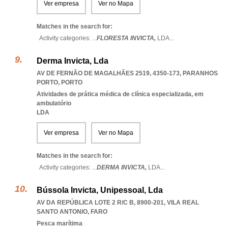
Ver empresa
Ver no Mapa
Matches in the search for:
Activity categories: ...
FLORESTA INVICTA,
LDA
...
Derma Invicta, Lda
AV DE FERNÃO DE MAGALHÃES 2519, 4350-173
,
PARANHOS
PORTO
,
PORTO
Atividades de prática médica de clínica especializada, em
ambulatório
LDA
Ver empresa
Ver no Mapa
Matches in the search for:
Activity categories: ...
DERMA INVICTA,
LDA
...
Bússola Invicta, Unipessoal, Lda
AV DA REPÚBLICA LOTE 2 R/C B, 8900-201
,
VILA REAL
SANTO ANTONIO
,
FARO
Pesca marítima