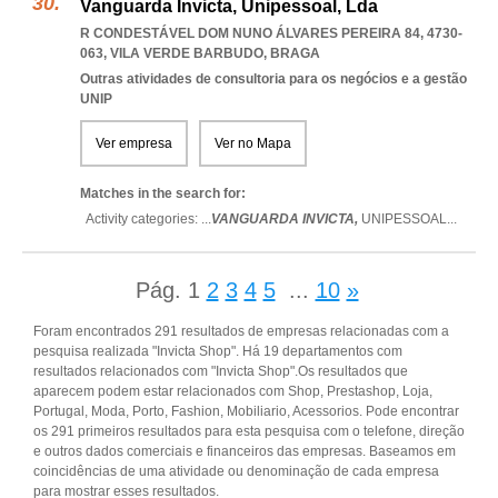
Vanguarda Invicta, Unipessoal, Lda
R CONDESTÁVEL DOM NUNO ÁLVARES PEREIRA 84, 4730-
063
,
VILA VERDE BARBUDO
,
BRAGA
Outras atividades de consultoria para os negócios e a gestão
UNIP
Ver empresa
Ver no Mapa
Matches in the search for:
Activity categories: ...
VANGUARDA INVICTA,
UNIPESSOAL
...
Pág.
1
2
3
4
5
...
10
»
Foram encontrados 291 resultados de empresas relacionadas com a
pesquisa realizada "Invicta Shop". Há 19 departamentos com
resultados relacionados com "Invicta Shop".Os resultados que
aparecem podem estar relacionados com Shop, Prestashop, Loja,
Portugal, Moda, Porto, Fashion, Mobiliario, Acessorios. Pode encontrar
os 291 primeiros resultados para esta pesquisa com o telefone, direção
e outros dados comerciais e financeiros das empresas. Baseamos em
coincidências de uma atividade ou denominação de cada empresa
para mostrar esses resultados.