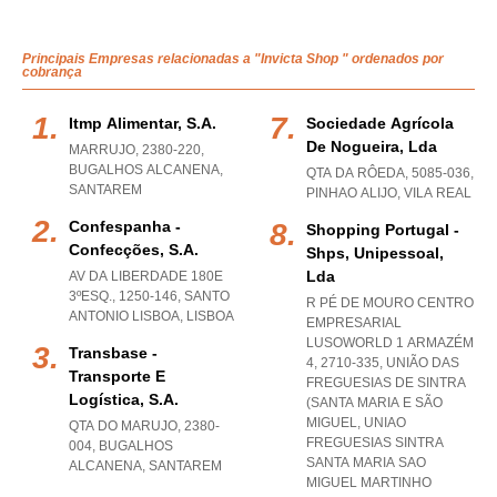
Principais Empresas relacionadas a "Invicta Shop " ordenados por
cobrança
Itmp Alimentar, S.a.
Sociedade Agrícola
De Nogueira, Lda
MARRUJO, 2380-220
,
BUGALHOS ALCANENA
,
QTA DA RÔEDA, 5085-036
,
SANTAREM
PINHAO ALIJO
,
VILA REAL
Confespanha -
Shopping Portugal -
Confecções, S.a.
Shps, Unipessoal,
Lda
AV DA LIBERDADE 180E
3ºESQ., 1250-146
,
SANTO
R PÉ DE MOURO CENTRO
ANTONIO LISBOA
,
LISBOA
EMPRESARIAL
LUSOWORLD 1 ARMAZÉM
Transbase -
4, 2710-335, UNIÃO DAS
Transporte E
FREGUESIAS DE SINTRA
Logística, S.a.
(SANTA MARIA E SÃO
MIGUEL
,
UNIAO
QTA DO MARUJO, 2380-
FREGUESIAS SINTRA
004
,
BUGALHOS
SANTA MARIA SAO
ALCANENA
,
SANTAREM
MIGUEL MARTINHO