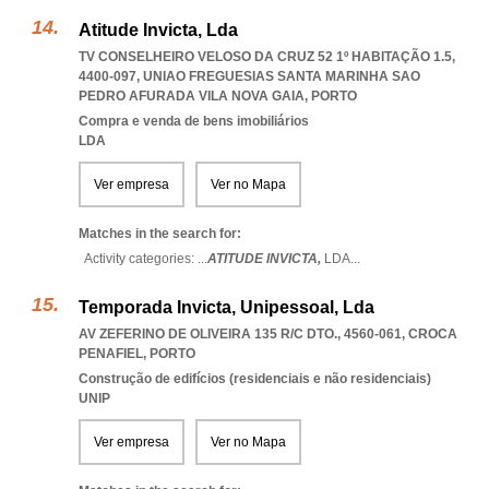
Atitude Invicta, Lda
TV CONSELHEIRO VELOSO DA CRUZ 52 1º HABITAÇÃO 1.5,
4400-097
,
UNIAO FREGUESIAS SANTA MARINHA SAO
PEDRO AFURADA VILA NOVA GAIA
,
PORTO
Compra e venda de bens imobiliários
LDA
Ver empresa
Ver no Mapa
Matches in the search for:
Activity categories: ...
ATITUDE INVICTA,
LDA
...
Temporada Invicta, Unipessoal, Lda
AV ZEFERINO DE OLIVEIRA 135 R/C DTO., 4560-061
,
CROCA
PENAFIEL
,
PORTO
Construção de edifícios (residenciais e não residenciais)
UNIP
Ver empresa
Ver no Mapa