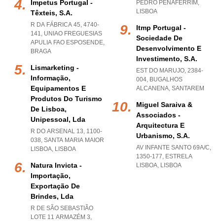
Impetus Portugal -
PEDRO PENAFERRIM
,
LISBOA
Têxteis, S.a.
R DA FÁBRICA 45, 4740-
Itmp Portugal -
141
,
UNIAO FREGUESIAS
Sociedade De
APULIA FAO ESPOSENDE
,
Desenvolvimento E
BRAGA
Investimento, S.a.
Lismarketing -
EST DO MARUJO, 2384-
Informação,
004
,
BUGALHOS
Equipamentos E
ALCANENA
,
SANTAREM
Produtos Do Turismo
Miguel Saraiva &
De Lisboa,
Associados -
Unipessoal, Lda
Arquitectura E
R DO ARSENAL 13, 1100-
Urbanismo, S.a.
038
,
SANTA MARIA MAIOR
AV INFANTE SANTO 69A/C,
LISBOA
,
LISBOA
1350-177
,
ESTRELA
Natura Invicta -
LISBOA
,
LISBOA
Importação,
Exportação De
Brindes, Lda
R DE SÃO SEBASTIÃO
LOTE 11 ARMAZÉM 3,