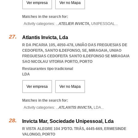
Ver empresa
Ver no Mapa
Matches in the search for:
Activity categories: ...
ATELIER INVICTA,
UNIPESSOAL
...
Atlantis Invicta, Lda
R DA PICARIA 105, 4050-478, UNIÃO DAS FREGUESIAS DE
CEDOFEITA, SANTO ILDEFONSO, SE, MIRAGAIA
,
UNIAO
FREGUESIAS CEDOFEITA SANTO ILDEFONSO SE MIRAGAIA
SAO NICOLAU VITORIA PORTO
,
PORTO
Restaurantes tipo tradicional
LDA
Ver empresa
Ver no Mapa
Matches in the search for:
Activity categories: ...
ATLANTIS INVICTA,
LDA
...
Invicta Mar, Sociedade Unipessoal, Lda
R VISTA ALEGRE 104 3ºDTO. TRÁS, 4445-669
,
ERMESINDE
VALONGO
,
PORTO