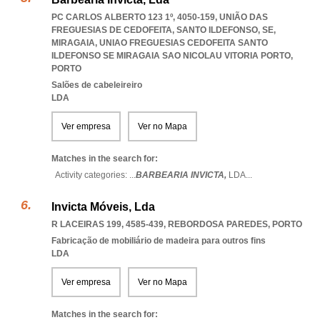
PC CARLOS ALBERTO 123 1º, 4050-159, UNIÃO DAS
FREGUESIAS DE CEDOFEITA, SANTO ILDEFONSO, SE,
MIRAGAIA
,
UNIAO FREGUESIAS CEDOFEITA SANTO
ILDEFONSO SE MIRAGAIA SAO NICOLAU VITORIA PORTO
,
PORTO
Salões de cabeleireiro
LDA
Ver empresa
Ver no Mapa
Matches in the search for:
Activity categories: ...
BARBEARIA INVICTA,
LDA
...
Invicta Móveis, Lda
R LACEIRAS 199, 4585-439
,
REBORDOSA PAREDES
,
PORTO
Fabricação de mobiliário de madeira para outros fins
LDA
Ver empresa
Ver no Mapa
Matches in the search for: