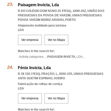
Paisagem Invicta, Lda
R DO COLÉGIO DOM NUNO 25 4ºESQ., 4490-262, UNIÃO DAS
FREGUESIAS DA POVOA DE VARZIM
,
UNIAO FREGUESIAS
POVOA VARZIM BEIRIZ ARGIVAI
,
PORTO
Alojamento mobilado para turistas
LDA
Ver empresa
Ver no Mapa
Matches in the search for:
Activity categories: ...
PAISAGEM INVICTA,
LDA
...
Fénix Invicta, Lda
R 38 330 1ºESQ, FRAÇÃO. L, 4500-335
,
UNIAO FREGUESIAS
ANTA GUETIM ESPINHO
,
AVEIRO
Fabricação de rolhas de cortiça
LDA
Ver empresa
Ver no Mapa
Matches in the search for: