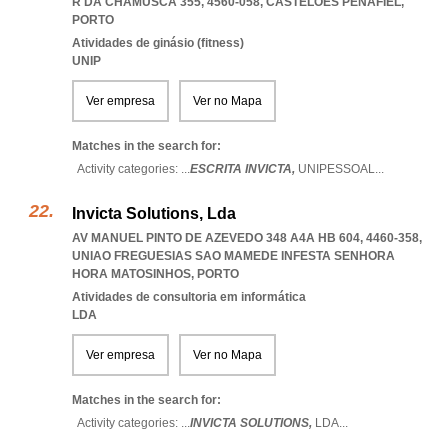
R DA CHAMUSCA 355, 4560-058
,
CASTELOES PENAFIEL
,
PORTO
Atividades de ginásio (fitness)
UNIP
Ver empresa
Ver no Mapa
Matches in the search for:
Activity categories: ...
ESCRITA INVICTA,
UNIPESSOAL
...
Invicta Solutions, Lda
AV MANUEL PINTO DE AZEVEDO 348 A4A HB 604, 4460-358
,
UNIAO FREGUESIAS SAO MAMEDE INFESTA SENHORA
HORA MATOSINHOS
,
PORTO
Atividades de consultoria em informática
LDA
Ver empresa
Ver no Mapa
Matches in the search for:
Activity categories: ...
INVICTA SOLUTIONS,
LDA
...