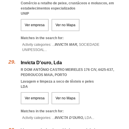
Comércio a retalho de peixe, crustáceos e moluscos, em
estabelecimentos especializados
UNIP
Ver empresa
Ver no Mapa
Matches in the search for:
Activity categories: ...
INVICTA MAR,
SOCIEDADE
UNIPESSOAL
...
Invicta D'ouro, Lda
R DOM ANTÓNIO CASTRO MEIRELES 176 C/V, 4425-637
,
PEDROUCOS MAIA
,
PORTO
Lavagem e limpeza a seco de têxteis e peles
LDA
Ver empresa
Ver no Mapa
Matches in the search for:
Activity categories: ...
INVICTA D'OURO,
LDA
...