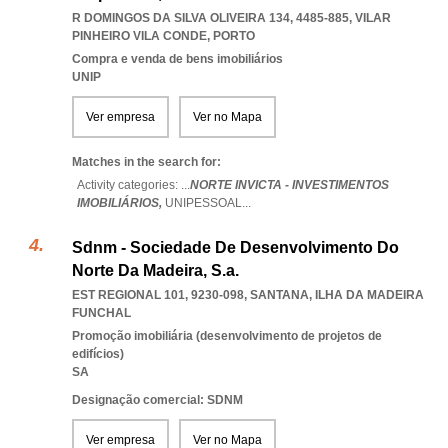
R DOMINGOS DA SILVA OLIVEIRA 134, 4485-885
,
VILAR
PINHEIRO VILA CONDE
,
PORTO
Compra e venda de bens imobiliários
UNIP
Ver empresa
Ver no Mapa
Matches in the search for:
Activity categories: ...
NORTE INVICTA - INVESTIMENTOS
IMOBILIÁRIOS,
UNIPESSOAL
...
Sdnm - Sociedade De Desenvolvimento Do
Norte Da Madeira, S.a.
EST REGIONAL 101, 9230-098
,
SANTANA
,
ILHA DA MADEIRA
FUNCHAL
Promoção imobiliária (desenvolvimento de projetos de
edifícios)
SA
Designação comercial: SDNM
Ver empresa
Ver no Mapa