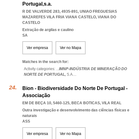
Portugal,s.a.
R DE VALVERDE 283, 4935-891
,
UNIAO FREGUESIAS
MAZAREFES VILA FRIA VIANA CASTELO
,
VIANA DO
CASTELO
Extração de argilas e caulino
SA
Ver empresa
Ver no Mapa
Matches in the search for:
Activity categories: ...
IMNP-INDÚSTRIA DE MINERAÇÃO DO
NORTE DE PORTUGAL,
S.A.
...
Bion - Biodiversidade Do Norte De Portugal -
Associação
EM DE BEÇA 10, 5460-125
,
BECA BOTICAS
,
VILA REAL
Outra investigação e desenvolvimento das ciências físicas e
naturais
ASS
Ver empresa
Ver no Mapa