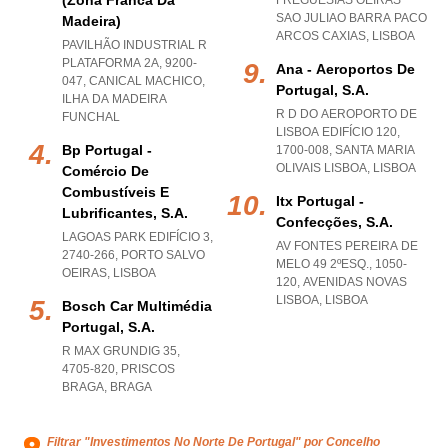
(zona Franca Da
FREGUESIAS OEIRAS
SAO JULIAO BARRA PACO
Madeira)
ARCOS CAXIAS
,
LISBOA
PAVILHÃO INDUSTRIAL R
PLATAFORMA 2A, 9200-
Ana - Aeroportos De
047
,
CANICAL MACHICO
,
Portugal, S.a.
ILHA DA MADEIRA
R D DO AEROPORTO DE
FUNCHAL
LISBOA EDIFÍCIO 120,
Bp Portugal -
1700-008
,
SANTA MARIA
OLIVAIS LISBOA
,
LISBOA
Comércio De
Combustíveis E
Itx Portugal -
Lubrificantes, S.a.
Confecções, S.a.
LAGOAS PARK EDIFÍCIO 3,
AV FONTES PEREIRA DE
2740-266
,
PORTO SALVO
MELO 49 2ºESQ., 1050-
OEIRAS
,
LISBOA
120
,
AVENIDAS NOVAS
LISBOA
,
LISBOA
Bosch Car Multimédia
Portugal, S.a.
R MAX GRUNDIG 35,
4705-820
,
PRISCOS
BRAGA
,
BRAGA
Filtrar "Investimentos No Norte De Portugal" por Concelho