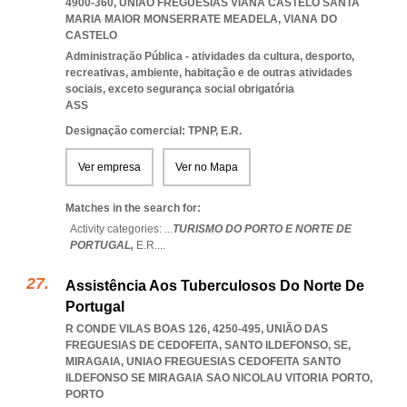
4900-360
,
UNIAO FREGUESIAS VIANA CASTELO SANTA
MARIA MAIOR MONSERRATE MEADELA
,
VIANA DO
CASTELO
Administração Pública - atividades da cultura, desporto,
recreativas, ambiente, habitação e de outras atividades
sociais, exceto segurança social obrigatória
ASS
Designação comercial: TPNP, E.R.
Ver empresa
Ver no Mapa
Matches in the search for:
Activity categories: ...
TURISMO DO PORTO E NORTE DE
PORTUGAL,
E.R.
...
Assistência Aos Tuberculosos Do Norte De
Portugal
R CONDE VILAS BOAS 126, 4250-495, UNIÃO DAS
FREGUESIAS DE CEDOFEITA, SANTO ILDEFONSO, SE,
MIRAGAIA
,
UNIAO FREGUESIAS CEDOFEITA SANTO
ILDEFONSO SE MIRAGAIA SAO NICOLAU VITORIA PORTO
,
PORTO