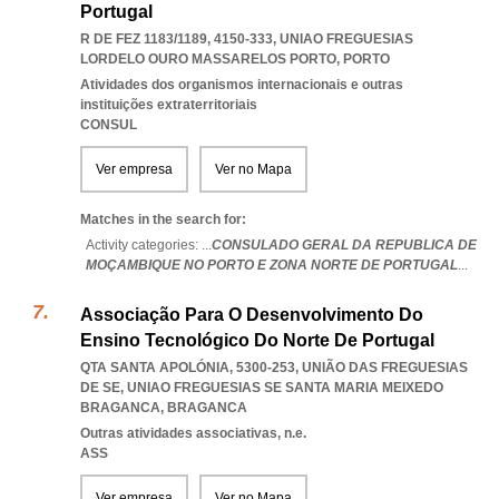
Portugal
R DE FEZ 1183/1189, 4150-333
,
UNIAO FREGUESIAS
LORDELO OURO MASSARELOS PORTO
,
PORTO
Atividades dos organismos internacionais e outras
instituições extraterritoriais
CONSUL
Ver empresa
Ver no Mapa
Matches in the search for:
Activity categories: ...
CONSULADO GERAL DA REPUBLICA DE
MOÇAMBIQUE NO PORTO E ZONA NORTE DE PORTUGAL
...
Associação Para O Desenvolvimento Do
Ensino Tecnológico Do Norte De Portugal
QTA SANTA APOLÓNIA, 5300-253, UNIÃO DAS FREGUESIAS
DE SE
,
UNIAO FREGUESIAS SE SANTA MARIA MEIXEDO
BRAGANCA
,
BRAGANCA
Outras atividades associativas, n.e.
ASS
Ver empresa
Ver no Mapa