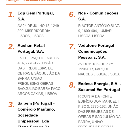
Portugal " ordenados por cobrança
Edp Gem Portugal,
Nos - Comunicações,
S.a.
S.a.
AV 24 DE JULHO 12, 1249-
R ACTOR ANTÓNIO SILVA
300
,
MISERICORDIA
9, 1600-404
,
LUMIAR
LISBOA
,
LISBOA
LISBOA
,
LISBOA
Auchan Retail
Vodafone Portugal -
Portugal, S.a.
Comunicações
Pessoais, S.a.
EST DE PAÇO DE ARCOS
48A, 2770-129, UNIÃO
AV DOM JOÃO II 36 8º,
DAS FREGUESIAS DE
1998-017
,
PARQUE
OEIRAS E SÃO JULIÃO DA
NACOES LISBOA
,
LISBOA
BARRA
,
UNIAO
Endesa Energia, S.a. -
FREGUESIAS OEIRAS
SAO JULIAO BARRA PACO
Sucursal Em Portugal
ARCOS CAXIAS
,
LISBOA
R QUINTA DA FONTE
EDIFÍCIO DOM MANUEL I
Saipem (portugal) -
PISO 3, 2770-192, UNIÃO
Comércio Marítimo,
DAS FREGUESIAS DE
Sociedade
OEIRAS E SÃO JULIÃO DA
Unipessoal, Lda
BARRA
,
UNIAO