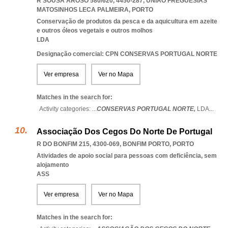
R SOUSA AROSO 580/620, 4450-287
,
UNIAO FREGUESIAS
MATOSINHOS LECA PALMEIRA
,
PORTO
Conservação de produtos da pesca e da aquicultura em azeite
e outros óleos vegetais e outros molhos
LDA
Designação comercial: CPN CONSERVAS PORTUGAL NORTE
Ver empresa
Ver no Mapa
Matches in the search for:
Activity categories: ...
CONSERVAS PORTUGAL NORTE,
LDA
...
Associação Dos Cegos Do Norte De Portugal
R DO BONFIM 215, 4300-069
,
BONFIM PORTO
,
PORTO
Atividades de apoio social para pessoas com deficiência, sem
alojamento
ASS
Ver empresa
Ver no Mapa
Matches in the search for: