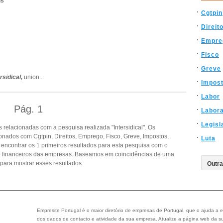
is
Cgtpin
Direit
Empre
Fisco
Greve
ersidical,
union
...
Impos
Labor
Pág.
1
Labora
Legisl
relacionadas com a pesquisa realizada "Intersidical". Os
nados com Cgtpin, Direitos, Emprego, Fisco, Greve, Impostos,
Luta
e encontrar os 1 primeiros resultados para esta pesquisa com o
s e financeiros das empresas. Baseamos em coincidências de uma
ara mostrar esses resultados.
Empresite Portugal é o maior diretório de empresas de Portugal, que o ajuda a e
dos dados de contacto e atividade da sua empresa. Atualize a página web da su