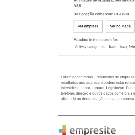
Atividades de organizações sindica
ASS
Designação comercial: CGTP-IN
Ver empresa
Ver no Mapa
Matches in the search for:
Activity categories: ...
trade,
fisco,
Int
Foram encontrados 1 resultados de empresas 
resultados que aparecem podem estar relacio
Intersidical, Labor, Laboral, Legislacao. Pod
telefone, direção e outros dados comerciai
atividade ou denominação de cada empresa p