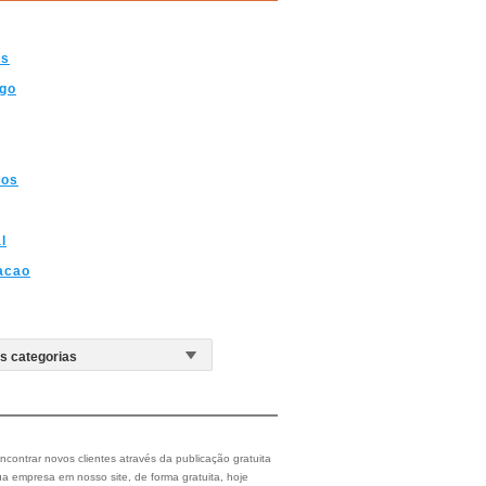
os
go
tos
l
acao
ncontrar novos clientes através da publicação gratuita
a empresa em nosso site, de forma gratuita, hoje