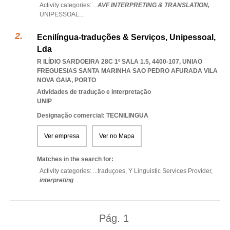
Activity categories: ...
AVF INTERPRETING & TRANSLATION,
UNIPESSOAL
...
Ecnilíngua-traduções & Serviços, Unipessoal,
Lda
R ILÍDIO SARDOEIRA 28C 1º SALA 1.5, 4400-107
,
UNIAO
FREGUESIAS SANTA MARINHA SAO PEDRO AFURADA VILA
NOVA GAIA
,
PORTO
Atividades de tradução e interpretação
UNIP
Designação comercial: TECNILINGUA
Ver empresa
Ver no Mapa
Matches in the search for:
Activity categories: ...
traduçoes,
Y Linguistic Services Provider,
interpreting
...
Pág.
1