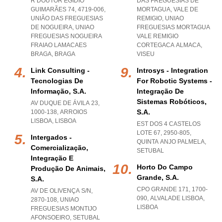
R DOUTOR EGÍDIO
DAS FREGUESIAS DE
GUIMARÃES 74, 4719-006,
MORTAGUA, VALE DE
UNIÃO DAS FREGUESIAS
REMIGIO
,
UNIAO
DE NOGUEIRA
,
UNIAO
FREGUESIAS MORTAGUA
FREGUESIAS NOGUEIRA
VALE REMIGIO
FRAIAO LAMACAES
CORTEGACA ALMACA
,
BRAGA
,
BRAGA
VISEU
Link Consulting -
Introsys - Integration
Tecnologias De
For Robotic Systems -
Informação, S.a.
Integração De
Sistemas Robóticos,
AV DUQUE DE ÁVILA 23,
S.a.
1000-138
,
ARROIOS
LISBOA
,
LISBOA
EST DOS 4 CASTELOS
LOTE 67, 2950-805
,
Intergados -
QUINTA ANJO PALMELA
,
Comercialização,
SETUBAL
Integração E
Horto Do Campo
Produção De Animais,
Grande, S.a.
S.a.
CPO GRANDE 171, 1700-
AV DE OLIVENÇA S/N,
090
,
ALVALADE LISBOA
,
2870-108
,
UNIAO
LISBOA
FREGUESIAS MONTIJO
AFONSOEIRO
,
SETUBAL