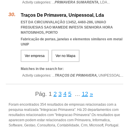
Activity categories: ...
PRIMAVERA SUMARENTA,
LDA
...
Traços De Primavera, Unipessoal, Lda
EST DA CIRCUNVALAÇÃO 13452, 4460-286
,
UNIAO
FREGUESIAS SAO MAMEDE INFESTA SENHORA HORA
MATOSINHOS
,
PORTO
Fabricação de portas, janelas e elementos similares em metal
UNIP
Ver empresa
Ver no Mapa
Matches in the search for:
Activity categories: ...
TRAÇOS DE PRIMAVERA,
UNIPESSOAL
...
Pág.
1
2
3
4
5
...
12
»
Foram encontrados 354 resultados de empresas relacionadas com a
pesquisa realizada "Integracao Primavera". Há 20 departamentos com
resultados relacionados com "Integracao Primavera".Os resultados que
aparecem podem estar relacionados com Primavera, Informatica,
Software, Gestao, Consultoria, Contabilidade, Crm, Microsoft, Portugal.