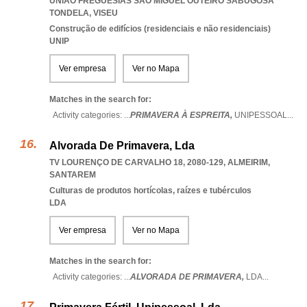
UNIAO FREGUESIAS SAO MIGUEL OUTEIRO SABUGOSA
TONDELA
,
VISEU
Construção de edifícios (residenciais e não residenciais)
UNIP
Ver empresa
Ver no Mapa
Matches in the search for:
Activity categories: ...
PRIMAVERA À ESPREITA,
UNIPESSOAL
...
Alvorada De Primavera, Lda
TV LOURENÇO DE CARVALHO 18, 2080-129
,
ALMEIRIM
,
SANTAREM
Culturas de produtos hortícolas, raízes e tubérculos
LDA
Ver empresa
Ver no Mapa
Matches in the search for:
Activity categories: ...
ALVORADA DE PRIMAVERA,
LDA
...