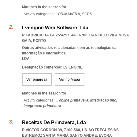
Matches in the search for:
Activity categories: ...
PRIMAVERA,
SGPS
...
Lvengine Web Software, Lda
R FÁBRICA DA LÃ 255/257, 4400-706
,
CANIDELO VILA NOVA
GAIA
,
PORTO
Outras atividades relacionadas com as tecnologias da
informação e informática
LDA
Designação comercial: LV ENGINE
Ver empresa
Ver no Mapa
Matches in the search for:
Activity categories: ...
online primavera,
integracao phc,
integracao primavera
...
Receitas De Primavera, Lda
R VICTOR CORDON 39, 7100-560
,
UNIAO FREGUESIAS
ESTREMOZ SANTA MARIA SANTO ANDRE
,
EVORA