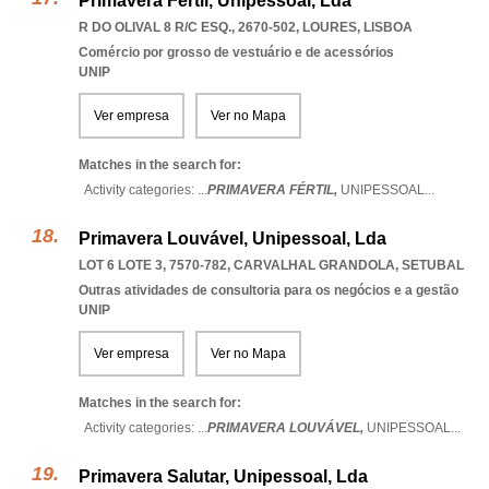
Primavera Fértil, Unipessoal, Lda
R DO OLIVAL 8 R/C ESQ., 2670-502
,
LOURES
,
LISBOA
Comércio por grosso de vestuário e de acessórios
UNIP
Ver empresa
Ver no Mapa
Matches in the search for:
Activity categories: ...
PRIMAVERA FÉRTIL,
UNIPESSOAL
...
Primavera Louvável, Unipessoal, Lda
LOT 6 LOTE 3, 7570-782
,
CARVALHAL GRANDOLA
,
SETUBAL
Outras atividades de consultoria para os negócios e a gestão
UNIP
Ver empresa
Ver no Mapa
Matches in the search for:
Activity categories: ...
PRIMAVERA LOUVÁVEL,
UNIPESSOAL
...
Primavera Salutar, Unipessoal, Lda