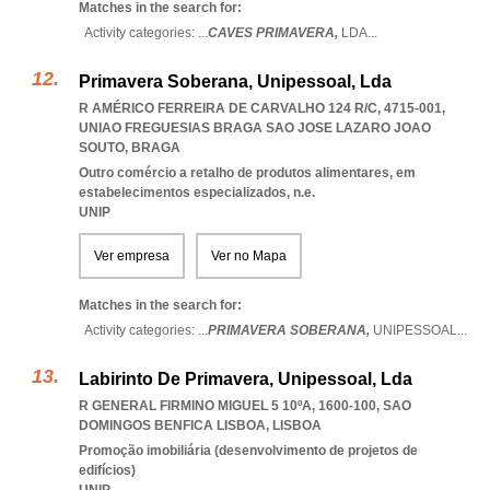
Matches in the search for:
Activity categories: ...
CAVES PRIMAVERA,
LDA
...
Primavera Soberana, Unipessoal, Lda
R AMÉRICO FERREIRA DE CARVALHO 124 R/C, 4715-001
,
UNIAO FREGUESIAS BRAGA SAO JOSE LAZARO JOAO
SOUTO
,
BRAGA
Outro comércio a retalho de produtos alimentares, em
estabelecimentos especializados, n.e.
UNIP
Ver empresa
Ver no Mapa
Matches in the search for:
Activity categories: ...
PRIMAVERA SOBERANA,
UNIPESSOAL
...
Labirinto De Primavera, Unipessoal, Lda
R GENERAL FIRMINO MIGUEL 5 10ºA, 1600-100
,
SAO
DOMINGOS BENFICA LISBOA
,
LISBOA
Promoção imobiliária (desenvolvimento de projetos de
edifícios)