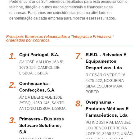
Pode encontrar os 354 primeiros resultados para esta pesquisa com o
telefone, direção e outros dados comerciais e financeiros das
empresas. Baseamos em coincidências de uma atividade ou
denominação de cada empresa para mostrar esses resultados.
Principais Empresas relacionadas a "Integracao Primavera "
ordenados por cobrança
Cgiti Portugal, S.a.
R.e.d. - Relvados E
Equipamentos
AV JOSÉ MALHOA 16A 5º,
Desportivos, Lda
1070-159
,
CAMPOLIDE
LISBOA
,
LISBOA
R CESÁRIO VERDE 16,
4475-522
,
NOGUEIRA
Confespanha -
SILVA ESCURA MAIA
,
Confecções, S.a.
PORTO
AV DA LIBERDADE 180E
Overpharma -
3ºESQ., 1250-146
,
SANTO
Produtos Médicos E
ANTONIO LISBOA
,
LISBOA
Farmacêuticos, Lda
Primavera - Business
PQ INDUSTRIAL MANUEL
Software Solutions,
LOURENÇO FERREIRA
S.a.
LOTE 10, 3450-232, UNIÃO