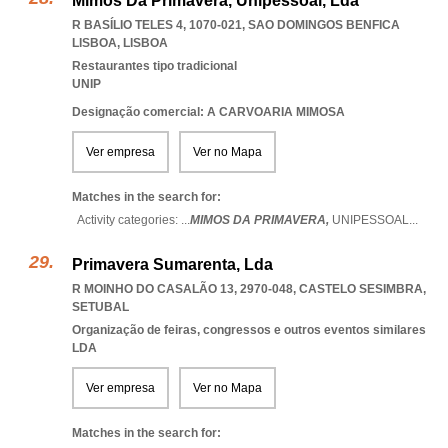
Mimos Da Primavera, Unipessoal, Lda
R BASÍLIO TELES 4, 1070-021
,
SAO DOMINGOS BENFICA
LISBOA
,
LISBOA
Restaurantes tipo tradicional
UNIP
Designação comercial: A CARVOARIA MIMOSA
Ver empresa
Ver no Mapa
Matches in the search for:
Activity categories: ...
MIMOS DA PRIMAVERA,
UNIPESSOAL
...
Primavera Sumarenta, Lda
R MOINHO DO CASALÃO 13, 2970-048
,
CASTELO SESIMBRA
,
SETUBAL
Organização de feiras, congressos e outros eventos similares
LDA
Ver empresa
Ver no Mapa
Matches in the search for: