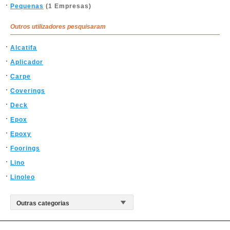
Pequenas
(1 Empresas)
Outros utilizadores pesquisaram
Alcatifa
Aplicador
Carpe
Coverings
Deck
Epox
Epoxy
Foorings
Lino
Linoleo