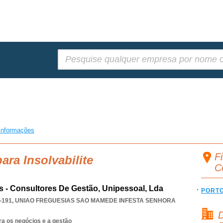
Pesquisar:
informações
Fi
ara Insolvabilite
C
rs - Consultores De Gestão, Unipessoal, Lda
PORT
-191
,
UNIAO FREGUESIAS SAO MAMEDE INFESTA SENHORA
D
ra os negócios e a gestão