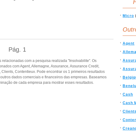
F
Micro
Outr
Agent
Pág.
1
Allem
Assur
relacionadas com a pesquisa realizada "Insolvabilite". Os
onados com Agent, Allemagne, Assurance, Assurance Credit,
Assura
lients, Contentieux. Pode encontrar os 1 primeiros resultados
e outros dados comerciais e financeiros das empresas. Baseamos
Belgiq
inação de cada empresa para mostrar esses resultados.
Benel
Cash
Cash 
Client
Conten
Crean