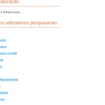
aturação
(1 Empresas)
os utilizadores pesquisaram
agne
ance
nce Credit
ue
ux
Management
s
tieux
ces