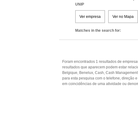
UNIP
Ver empresa
Ver no Mapa
Matches in the search for:
Foram encontrados 1 resultados de empresas 
resultados que aparecem podem estar relaci
Belgique, Benelux, Cash, Cash Management, C
para esta pesquisa com o telefone, direção 
em coincidências de uma atividade ou denom