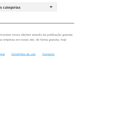
ncontrar novos clientes através da publicação gratuita
a empresa em nosso site, de forma gratuita, hoje
ugal
Condições de uso
Contacto