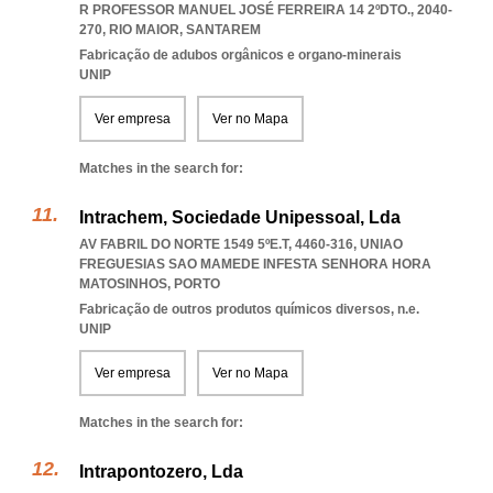
R PROFESSOR MANUEL JOSÉ FERREIRA 14 2ºDTO., 2040-
270
,
RIO MAIOR
,
SANTAREM
Fabricação de adubos orgânicos e organo-minerais
UNIP
Ver empresa
Ver no Mapa
Matches in the search for:
Intrachem, Sociedade Unipessoal, Lda
AV FABRIL DO NORTE 1549 5ºE.T, 4460-316
,
UNIAO
FREGUESIAS SAO MAMEDE INFESTA SENHORA HORA
MATOSINHOS
,
PORTO
Fabricação de outros produtos químicos diversos, n.e.
UNIP
Ver empresa
Ver no Mapa
Matches in the search for:
Intrapontozero, Lda