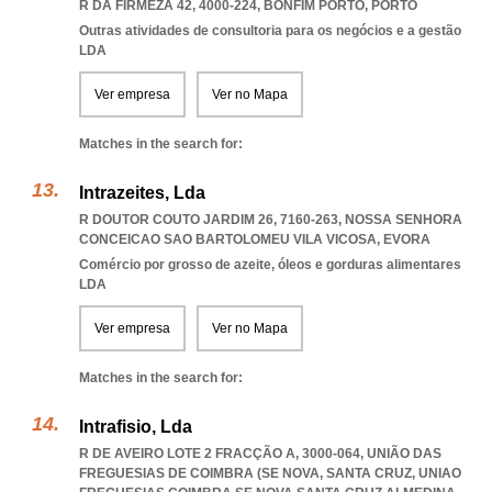
R DA FIRMEZA 42, 4000-224
,
BONFIM PORTO
,
PORTO
Outras atividades de consultoria para os negócios e a gestão
LDA
Ver empresa
Ver no Mapa
Matches in the search for:
Intrazeites, Lda
R DOUTOR COUTO JARDIM 26, 7160-263
,
NOSSA SENHORA
CONCEICAO SAO BARTOLOMEU VILA VICOSA
,
EVORA
Comércio por grosso de azeite, óleos e gorduras alimentares
LDA
Ver empresa
Ver no Mapa
Matches in the search for:
Intrafisio, Lda
R DE AVEIRO LOTE 2 FRACÇÃO A, 3000-064, UNIÃO DAS
FREGUESIAS DE COIMBRA (SE NOVA, SANTA CRUZ
,
UNIAO