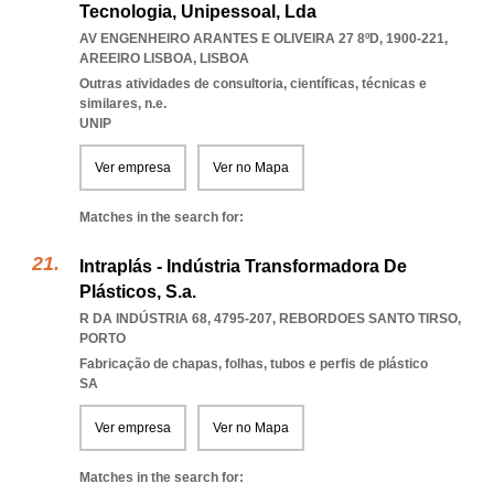
Tecnologia, Unipessoal, Lda
AV ENGENHEIRO ARANTES E OLIVEIRA 27 8ºD, 1900-221
,
AREEIRO LISBOA
,
LISBOA
Outras atividades de consultoria, científicas, técnicas e
similares, n.e.
UNIP
Ver empresa
Ver no Mapa
Matches in the search for:
Intraplás - Indústria Transformadora De
Plásticos, S.a.
R DA INDÚSTRIA 68, 4795-207
,
REBORDOES SANTO TIRSO
,
PORTO
Fabricação de chapas, folhas, tubos e perfis de plástico
SA
Ver empresa
Ver no Mapa
Matches in the search for: