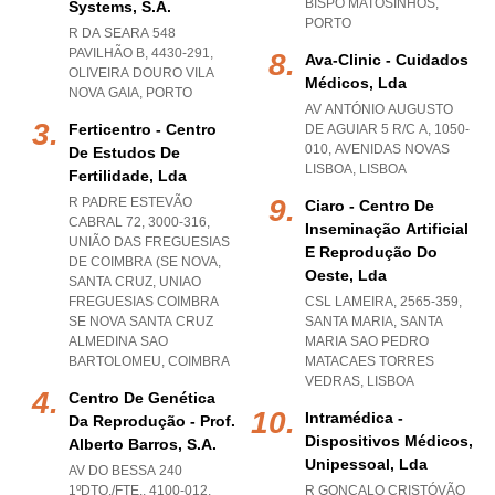
BISPO MATOSINHOS
,
Systems, S.a.
PORTO
R DA SEARA 548
PAVILHÃO B, 4430-291
,
Ava-Clinic - Cuidados
OLIVEIRA DOURO VILA
Médicos, Lda
NOVA GAIA
,
PORTO
AV ANTÓNIO AUGUSTO
Ferticentro - Centro
DE AGUIAR 5 R/C A, 1050-
010
,
AVENIDAS NOVAS
De Estudos De
LISBOA
,
LISBOA
Fertilidade, Lda
R PADRE ESTEVÃO
Ciaro - Centro De
CABRAL 72, 3000-316,
Inseminação Artificial
UNIÃO DAS FREGUESIAS
E Reprodução Do
DE COIMBRA (SE NOVA,
Oeste, Lda
SANTA CRUZ
,
UNIAO
FREGUESIAS COIMBRA
CSL LAMEIRA, 2565-359,
SE NOVA SANTA CRUZ
SANTA MARIA
,
SANTA
ALMEDINA SAO
MARIA SAO PEDRO
BARTOLOMEU
,
COIMBRA
MATACAES TORRES
VEDRAS
,
LISBOA
Centro De Genética
Intramédica -
Da Reprodução - Prof.
Dispositivos Médicos,
Alberto Barros, S.a.
Unipessoal, Lda
AV DO BESSA 240
1ºDTO./FTE., 4100-012
,
R GONÇALO CRISTÓVÃO