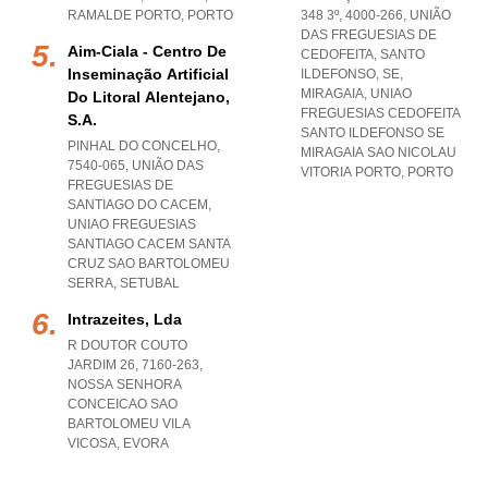
RAMALDE PORTO
,
PORTO
348 3º, 4000-266, UNIÃO
DAS FREGUESIAS DE
Aim-Ciala - Centro De
CEDOFEITA, SANTO
Inseminação Artificial
ILDEFONSO, SE,
MIRAGAIA
,
UNIAO
Do Litoral Alentejano,
FREGUESIAS CEDOFEITA
S.a.
SANTO ILDEFONSO SE
PINHAL DO CONCELHO,
MIRAGAIA SAO NICOLAU
7540-065, UNIÃO DAS
VITORIA PORTO
,
PORTO
FREGUESIAS DE
SANTIAGO DO CACEM
,
UNIAO FREGUESIAS
SANTIAGO CACEM SANTA
CRUZ SAO BARTOLOMEU
SERRA
,
SETUBAL
Intrazeites, Lda
R DOUTOR COUTO
JARDIM 26, 7160-263
,
NOSSA SENHORA
CONCEICAO SAO
BARTOLOMEU VILA
VICOSA
,
EVORA