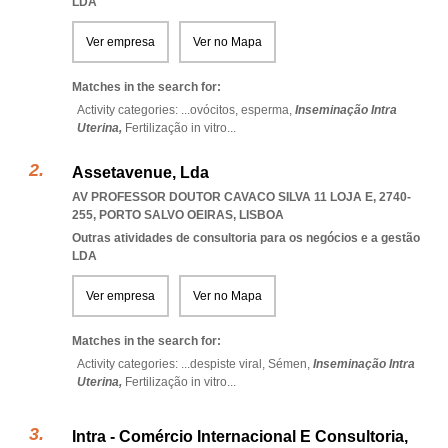
LDA
Ver empresa
Ver no Mapa
Matches in the search for:
Activity categories: ...
ovócitos,
esperma,
Inseminação Intra
Uterina,
Fertilização in vitro
...
Assetavenue, Lda
AV PROFESSOR DOUTOR CAVACO SILVA 11 LOJA E, 2740-
255
,
PORTO SALVO OEIRAS
,
LISBOA
Outras atividades de consultoria para os negócios e a gestão
LDA
Ver empresa
Ver no Mapa
Matches in the search for:
Activity categories: ...
despiste viral,
Sémen,
Inseminação Intra
Uterina,
Fertilização in vitro
...
Intra - Comércio Internacional E Consultoria,