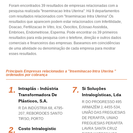
Foram encontrados 39 resultados de empresas relacionadas com a
pesquisa realizada "Inseminacao Intra Uterina". Há 9 departamentos
com resultados relacionados com "Inseminacao Intra Uterina".Os
resultados que aparecem podem estar relacionados com Infertilidade,
Doacao, Fertilizacao In Vitro, Icsi, Ovocitos, Eclosao Assistida,
Embrioes, Endometriose, Esperma. Pode encontrar os 39 primeiros
resultados para esta pesquisa com o telefone, direção e outros dados
comerciais e financeiros das empresas. Baseamos em coincidências
de uma atividade ou denominação de cada empresa para mostrar
esses resultados.
Principais Empresas relacionadas a "Inseminacao Intra Uterina "
ordenados por cobrança
Intraplás - Indústria
Si Soluções
Transformadora De
Intralogísticas, Lda
Plásticos, S.a.
R DO PROGRESSO 495
ARMAZÉM J, 4455-534,
R DA INDÚSTRIA 68, 4795-
UNIÃO DAS FREGUESIAS
207
,
REBORDOES SANTO
DE PERAFITA
,
UNIAO
TIRSO
,
PORTO
FREGUESIAS PERAFITA
Costo Intralogistic
LAVRA SANTA CRUZ