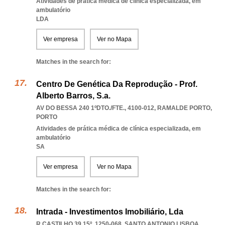
Atividades de prática médica de clínica especializada, em
ambulatório
LDA
Ver empresa
Ver no Mapa
Matches in the search for:
Centro De Genética Da Reprodução - Prof.
Alberto Barros, S.a.
AV DO BESSA 240 1ºDTO./FTE., 4100-012
,
RAMALDE PORTO
,
PORTO
Atividades de prática médica de clínica especializada, em
ambulatório
SA
Ver empresa
Ver no Mapa
Matches in the search for:
Intrada - Investimentos Imobiliário, Lda
R CASTILHO 39 15º, 1250-068
,
SANTO ANTONIO LISBOA
,