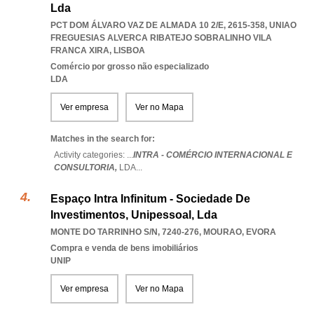
Lda
PCT DOM ÁLVARO VAZ DE ALMADA 10 2/E, 2615-358
,
UNIAO
FREGUESIAS ALVERCA RIBATEJO SOBRALINHO VILA
FRANCA XIRA
,
LISBOA
Comércio por grosso não especializado
LDA
Ver empresa
Ver no Mapa
Matches in the search for:
Activity categories: ...
INTRA - COMÉRCIO INTERNACIONAL E
CONSULTORIA,
LDA
...
Espaço Intra Infinitum - Sociedade De
Investimentos, Unipessoal, Lda
MONTE DO TARRINHO S/N, 7240-276
,
MOURAO
,
EVORA
Compra e venda de bens imobiliários
UNIP
Ver empresa
Ver no Mapa