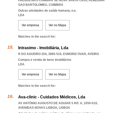
FREGUESIAS COIMBRA SE NOVA SANTA CRUZ ALMEDINA
SAO BARTOLOMEU
,
COIMBRA
Outras atividades de saúde humana, n.e.
LDA
Ver empresa
Ver no Mapa
Matches in the search for:
Intrasimo - Imobiliária, Lda
R DO AGUEIRO 204, 3885-516
,
ESMORIZ OVAR
,
AVEIRO
Compra e venda de bens imobiliários
LDA
Ver empresa
Ver no Mapa
Matches in the search for:
Ava-clinic - Cuidados Médicos, Lda
AV ANTÓNIO AUGUSTO DE AGUIAR 5 R/C A, 1050-010
,
AVENIDAS NOVAS LISBOA
,
LISBOA