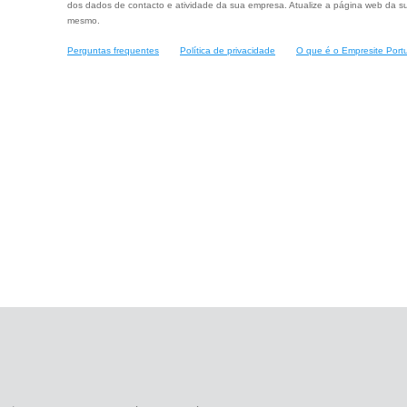
dos dados de contacto e atividade da sua empresa. Atualize a página web da su
mesmo.
Perguntas frequentes
Política de privacidade
O que é o Empresite Port