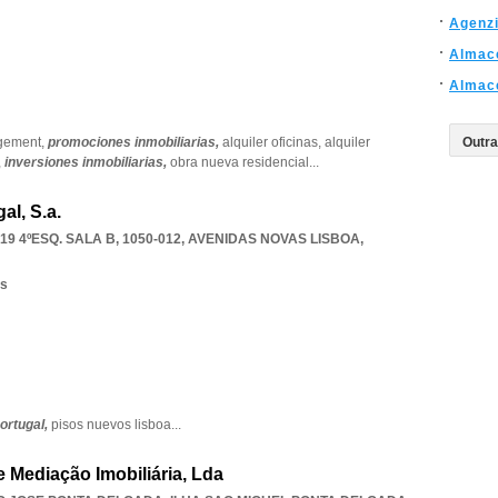
Agenzi
Almac
Almac
agement,
promociones inmobiliarias,
alquiler oficinas,
alquiler
,
inversiones inmobiliarias,
obra nueva residencial
...
al, S.a.
 4ºESQ. SALA B, 1050-012
,
AVENIDAS NOVAS LISBOA
,
os
portugal,
pisos nuevos lisboa
...
 Mediação Imobiliária, Lda