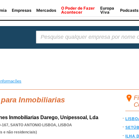
Pesquisar:
informações
Fi
para Inmobiliarias
C
nes Inmobiliarias Darego, Unipessoal, Lda
LISBO
0-167
,
SANTO ANTONIO LISBOA
,
LISBOA
SETÚ
s e não residenciais)
ILHA 