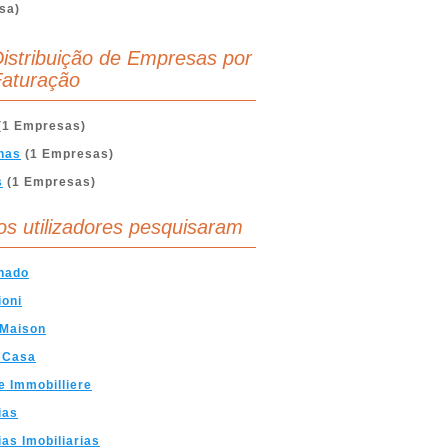
sa)
istribuição de Empresas por
aturação
(1 Empresas)
nas
(1 Empresas)
s
(1 Empresas)
os utilizadores pesquisaram
hado
ioni
 Maison
o Casa
 Immobilliere
ias
as Imobiliarias