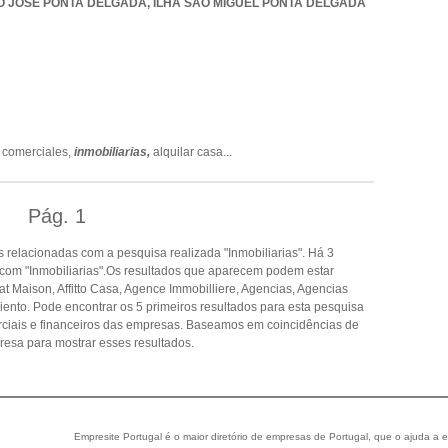
O JOSE PONTA DELGADA
,
ILHA SAO MIGUEL PONTA DELGADA
 comerciales,
inmobiliarias,
alquilar casa
...
Pág.
1
relacionadas com a pesquisa realizada "Inmobiliarias". Há 3
com "Inmobiliarias".Os resultados que aparecem podem estar
t Maison, Affitto Casa, Agence Immobilliere, Agencias, Agencias
iento. Pode encontrar os 5 primeiros resultados para esta pesquisa
rciais e financeiros das empresas. Baseamos em coincidências de
esa para mostrar esses resultados.
Empresite Portugal é o maior diretório de empresas de Portugal, que o ajuda a e