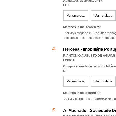
Atividades de arquitectura
LDA
Ver empresa
Ver no Mapa
Matches in the search for:
Activity categories: ...
Facilities man
locales,
alquiler locales comerciales
Hercesa - Imobiliária Portug
R ANTÓNIO AUGUSTO DE AGUIAR 19
LISBOA
Compra e venda de bens imobiliári
SA
Ver empresa
Ver no Mapa
Matches in the search for:
Activity categories: ...
inmobiliarias 
A. Machado - Sociedade De