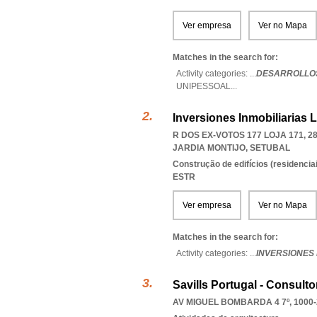
Ver empresa
Ver no Mapa
Matches in the search for:
Activity categories: ...
DESARROLLOS
UNIPESSOAL
...
Inversiones Inmobiliarias L
R DOS EX-VOTOS 177 LOJA 171, 2
JARDIA MONTIJO
,
SETUBAL
Construção de edifícios (residenciai
ESTR
Ver empresa
Ver no Mapa
Matches in the search for:
Activity categories: ...
INVERSIONES 
Savills Portugal - Consulto
AV MIGUEL BOMBARDA 4 7º, 1000-