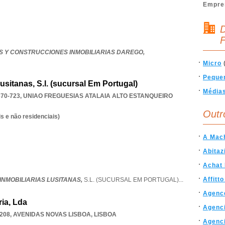
Empre
D
F
 Y CONSTRUCCIONES INMOBILIARIAS DAREGO,
Micro
Peque
usitanas, S.l. (sucursal Em Portugal)
Média
870-723
,
UNIAO FREGUESIAS ATALAIA ALTO ESTANQUEIRO
Outr
s e não residenciais)
A Mac
Abitaz
Achat
Affitt
INMOBILIARIAS LUSITANAS,
S.L. (SUCURSAL EM PORTUGAL)
...
Agence
ria, Lda
Agenc
208
,
AVENIDAS NOVAS LISBOA
,
LISBOA
Agenci