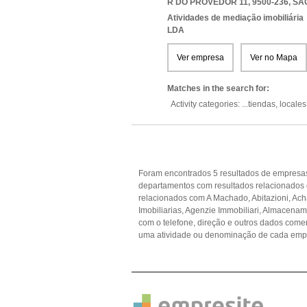
R DO PROVEDOR 11, 9500-236
,
SA
Atividades de mediação imobiliária
LDA
Ver empresa
Ver no Mapa
Matches in the search for:
Activity categories: ...
tiendas,
locales
Foram encontrados 5 resultados de empresas 
departamentos com resultados relacionados 
relacionados com A Machado, Abitazioni, Acha
Imobiliarias, Agenzie Immobiliari, Almacenam
com o telefone, direção e outros dados come
uma atividade ou denominação de cada empr