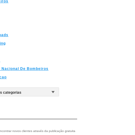
iros
oads
ing
a
 Nacional De Bombeiros
cao
ncontrar novos clientes através da publicação gratuita