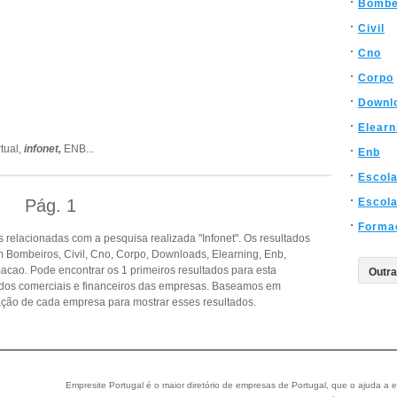
Bombe
Civil
Cno
Corpo
Downl
Elearn
rtual,
infonet,
ENB
...
Enb
Escol
Pág.
1
Escola
Forma
relacionadas com a pesquisa realizada "Infonet". Os resultados
Bombeiros, Civil, Cno, Corpo, Downloads, Elearning, Enb,
cao. Pode encontrar os 1 primeiros resultados para esta
dados comerciais e financeiros das empresas. Baseamos em
ção de cada empresa para mostrar esses resultados.
Empresite Portugal é o maior diretório de empresas de Portugal, que o ajuda a e