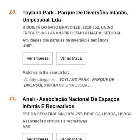
Toyland Park - Parque De Diversões Infantis,
Unipessoal, Lda
R QUINTA DO GATO BRAVO 12B, 2810-352
,
UNIAO
FREGUESIAS LARANJEIRO FEIJO ALMADA
,
SETUBAL
Atividades dos parques de diversão e temáticos
UNIP
Ver empresa
Ver no Mapa
Matches in the search for:
Activity categories: ...
TOYLAND PARK - PARQUE DE
DIVERSÕES INFANTIS,
UNIPESSOAL
...
Aneir - Associação Nacional De Espaços
Infantis E Recreativos
EST DA SERAFINA S/N, 1070-257
,
BENFICA LISBOA
,
LISBOA
Associações culturais e recreativas
ASS
Ver empresa
Ver no Mapa