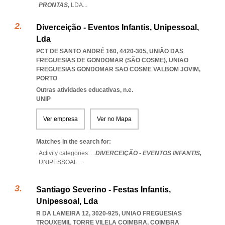
PRONTAS,
LDA
...
Diverceição - Eventos Infantis, Unipessoal,
Lda
PCT DE SANTO ANDRÉ 160, 4420-305, UNIÃO DAS
FREGUESIAS DE GONDOMAR (SÃO COSME)
,
UNIAO
FREGUESIAS GONDOMAR SAO COSME VALBOM JOVIM
,
PORTO
Outras atividades educativas, n.e.
UNIP
Ver empresa
Ver no Mapa
Matches in the search for:
Activity categories: ...
DIVERCEIÇÃO - EVENTOS INFANTIS,
UNIPESSOAL
...
Santiago Severino - Festas Infantis,
Unipessoal, Lda
R DA LAMEIRA 12, 3020-925
,
UNIAO FREGUESIAS
TROUXEMIL TORRE VILELA COIMBRA
,
COIMBRA