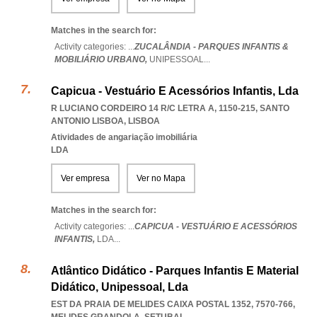
Matches in the search for:
Activity categories: ...
ZUCALÂNDIA - PARQUES INFANTIS &
MOBILIÁRIO URBANO,
UNIPESSOAL
...
Capicua - Vestuário E Acessórios Infantis, Lda
R LUCIANO CORDEIRO 14 R/C LETRA A, 1150-215
,
SANTO
ANTONIO LISBOA
,
LISBOA
Atividades de angariação imobiliária
LDA
Ver empresa
Ver no Mapa
Matches in the search for:
Activity categories: ...
CAPICUA - VESTUÁRIO E ACESSÓRIOS
INFANTIS,
LDA
...
Atlântico Didático - Parques Infantis E Material
Didático, Unipessoal, Lda
EST DA PRAIA DE MELIDES CAIXA POSTAL 1352, 7570-766
,