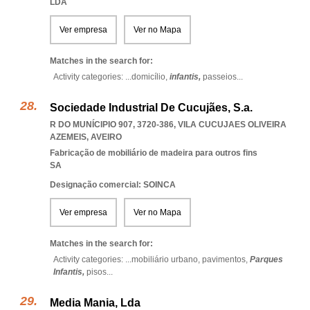
LDA
Ver empresa
Ver no Mapa
Matches in the search for:
Activity categories: ...
domicílio,
infantis,
passeios
...
Sociedade Industrial De Cucujães, S.a.
R DO MUNÍCIPIO 907, 3720-386
,
VILA CUCUJAES OLIVEIRA
AZEMEIS
,
AVEIRO
Fabricação de mobiliário de madeira para outros fins
SA
Designação comercial: SOINCA
Ver empresa
Ver no Mapa
Matches in the search for:
Activity categories: ...
mobiliário urbano,
pavimentos,
Parques
Infantis,
pisos
...
Media Mania, Lda