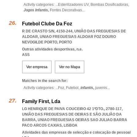
Activity categories: ...
Esterilizadores UV,
Bombas Dosificadoras,
Jogos Infantis,
Fontes Decorativas
...
Futebol Clube Da Foz
R DE CRASTO S/N, 4150-244, UNIÃO DAS FREGUESIAS DE
ALDOAR
,
UNIAO FREGUESIAS ALDOAR FOZ DOURO
NEVOGILDE PORTO
,
PORTO
Outras atividades desportivas, n.e.
ASS
Ver empresa
Ver no Mapa
Matches in the search for:
Activity categories: ...
Foz,
Futebol,
infantis,
juvenis
...
Family First, Lda
LG HENRIQUE DE PAIVA COUCEIRO 42 1ºDTO., 2780-117,
UNIÃO DAS FREGUESIAS DE OEIRAS E SÃO JULIÃO DA
BARRA
,
UNIAO FREGUESIAS OEIRAS SAO JULIAO BARRA
PACO ARCOS CAXIAS
,
LISBOA
Atividades das empresas de selecção e colocação de pessoal