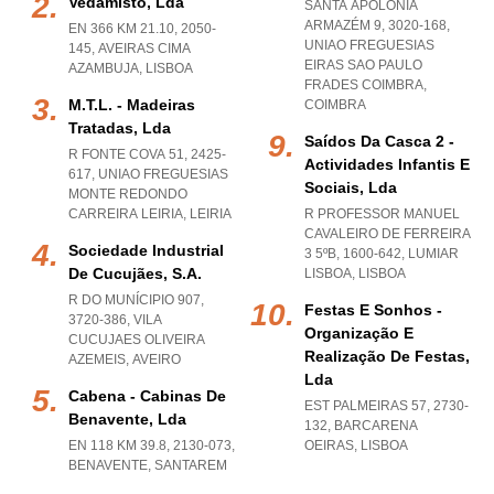
Vedamisto, Lda
SANTA APOLÓNIA
ARMAZÉM 9, 3020-168
,
EN 366 KM 21.10, 2050-
UNIAO FREGUESIAS
145
,
AVEIRAS CIMA
EIRAS SAO PAULO
AZAMBUJA
,
LISBOA
FRADES COIMBRA
,
M.t.l. - Madeiras
COIMBRA
Tratadas, Lda
Saídos Da Casca 2 -
R FONTE COVA 51, 2425-
Actividades Infantis E
617
,
UNIAO FREGUESIAS
Sociais, Lda
MONTE REDONDO
CARREIRA LEIRIA
,
LEIRIA
R PROFESSOR MANUEL
CAVALEIRO DE FERREIRA
Sociedade Industrial
3 5ºB, 1600-642
,
LUMIAR
De Cucujães, S.a.
LISBOA
,
LISBOA
R DO MUNÍCIPIO 907,
Festas E Sonhos -
3720-386
,
VILA
Organização E
CUCUJAES OLIVEIRA
Realização De Festas,
AZEMEIS
,
AVEIRO
Lda
Cabena - Cabinas De
EST PALMEIRAS 57, 2730-
Benavente, Lda
132
,
BARCARENA
EN 118 KM 39.8, 2130-073
,
OEIRAS
,
LISBOA
BENAVENTE
,
SANTAREM