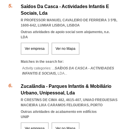
Saídos Da Casca - Actividades Infantis E
Sociais, Lda
R PROFESSOR MANUEL CAVALEIRO DE FERREIRA 3 5ºB,
1600-642
,
LUMIAR LISBOA
,
LISBOA
Outras atividades de apoio social sem alojamento, n.e.
LDA
Ver empresa
Ver no Mapa
Matches in the search for:
Activity categories: ...
SAÍDOS DA CASCA - ACTIVIDADES
INFANTIS E SOCIAIS,
LDA
...
Zucalândia - Parques Infantis & Mobiliário
Urbano, Unipessoal, Lda
R CRESTINS DE CIMA 482, 4615-407
,
UNIAO FREGUESIAS
MACIEIRA LIXA CARAMOS FELGUEIRAS
,
PORTO
Outras atividades de acabamento em edifícios
UNIP
Ver empresa
Ver no Mapa