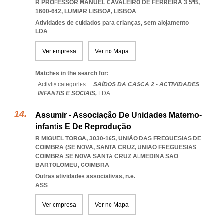
R PROFESSOR MANUEL CAVALEIRO DE FERREIRA 3 5ºB,
1600-642
,
LUMIAR LISBOA
,
LISBOA
Atividades de cuidados para crianças, sem alojamento
LDA
Ver empresa
Ver no Mapa
Matches in the search for:
Activity categories: ...
SAÍDOS DA CASCA 2 - ACTIVIDADES
INFANTIS E SOCIAIS,
LDA
...
Assumir - Associação De Unidades Materno-
infantis E De Reprodução
R MIGUEL TORGA, 3030-165, UNIÃO DAS FREGUESIAS DE
COIMBRA (SE NOVA, SANTA CRUZ
,
UNIAO FREGUESIAS
COIMBRA SE NOVA SANTA CRUZ ALMEDINA SAO
BARTOLOMEU
,
COIMBRA
Outras atividades associativas, n.e.
ASS
Ver empresa
Ver no Mapa