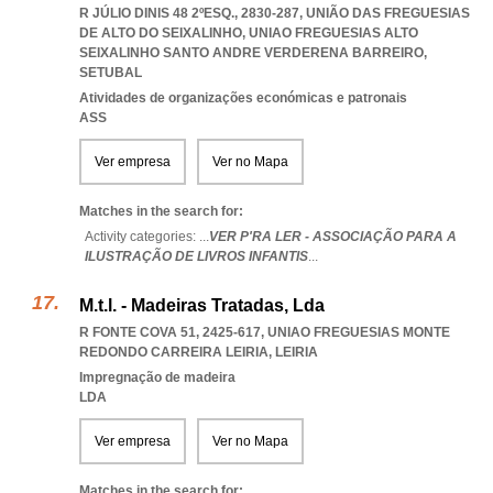
R JÚLIO DINIS 48 2ºESQ., 2830-287, UNIÃO DAS FREGUESIAS
DE ALTO DO SEIXALINHO
,
UNIAO FREGUESIAS ALTO
SEIXALINHO SANTO ANDRE VERDERENA BARREIRO
,
SETUBAL
Atividades de organizações económicas e patronais
ASS
Ver empresa
Ver no Mapa
Matches in the search for:
Activity categories: ...
VER P'RA LER - ASSOCIAÇÃO PARA A
ILUSTRAÇÃO DE LIVROS INFANTIS
...
M.t.l. - Madeiras Tratadas, Lda
R FONTE COVA 51, 2425-617
,
UNIAO FREGUESIAS MONTE
REDONDO CARREIRA LEIRIA
,
LEIRIA
Impregnação de madeira
LDA
Ver empresa
Ver no Mapa
Matches in the search for: