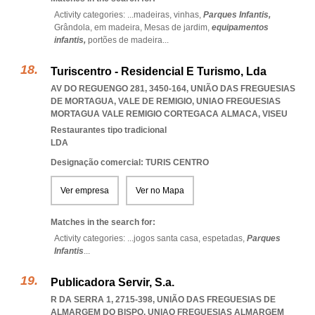
Activity categories: ...
madeiras,
vinhas,
Parques Infantis,
Grândola,
em madeira,
Mesas de jardim,
equipamentos
infantis,
portões de madeira
...
Turiscentro - Residencial E Turismo, Lda
AV DO REGUENGO 281, 3450-164, UNIÃO DAS FREGUESIAS
DE MORTAGUA, VALE DE REMIGIO
,
UNIAO FREGUESIAS
MORTAGUA VALE REMIGIO CORTEGACA ALMACA
,
VISEU
Restaurantes tipo tradicional
LDA
Designação comercial: TURIS CENTRO
Ver empresa
Ver no Mapa
Matches in the search for:
Activity categories: ...
jogos santa casa,
espetadas,
Parques
Infantis
...
Publicadora Servir, S.a.
R DA SERRA 1, 2715-398, UNIÃO DAS FREGUESIAS DE
ALMARGEM DO BISPO
,
UNIAO FREGUESIAS ALMARGEM