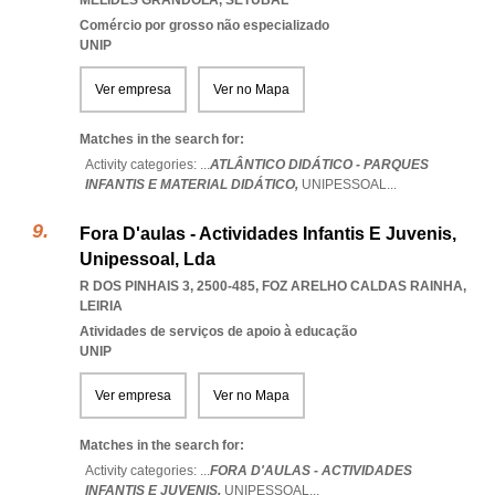
MELIDES GRANDOLA
,
SETUBAL
Comércio por grosso não especializado
UNIP
Ver empresa
Ver no Mapa
Matches in the search for:
Activity categories: ...
ATLÂNTICO DIDÁTICO - PARQUES
INFANTIS E MATERIAL DIDÁTICO,
UNIPESSOAL
...
Fora D'aulas - Actividades Infantis E Juvenis,
Unipessoal, Lda
R DOS PINHAIS 3, 2500-485
,
FOZ ARELHO CALDAS RAINHA
,
LEIRIA
Atividades de serviços de apoio à educação
UNIP
Ver empresa
Ver no Mapa
Matches in the search for:
Activity categories: ...
FORA D'AULAS - ACTIVIDADES
INFANTIS E JUVENIS,
UNIPESSOAL
...