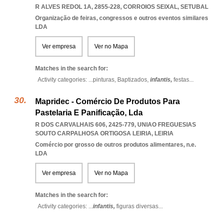
R ALVES REDOL 1A, 2855-228
,
CORROIOS SEIXAL
,
SETUBAL
Organização de feiras, congressos e outros eventos similares
LDA
Ver empresa
Ver no Mapa
Matches in the search for:
Activity categories: ...
pinturas,
Baptizados,
infantis,
festas
...
Mapridec - Comércio De Produtos Para
Pastelaria E Panificação, Lda
R DOS CARVALHAIS 606, 2425-779
,
UNIAO FREGUESIAS
SOUTO CARPALHOSA ORTIGOSA LEIRIA
,
LEIRIA
Comércio por grosso de outros produtos alimentares, n.e.
LDA
Ver empresa
Ver no Mapa
Matches in the search for:
Activity categories: ...
infantis,
figuras diversas
...