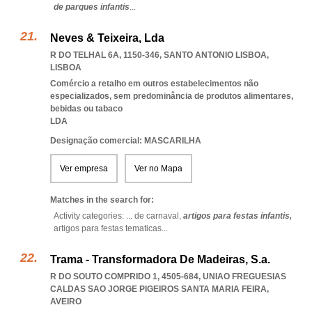
de parques infantis
...
Neves & Teixeira, Lda
R DO TELHAL 6A, 1150-346
,
SANTO ANTONIO LISBOA
,
LISBOA
Comércio a retalho em outros estabelecimentos não
especializados, sem predominância de produtos alimentares,
bebidas ou tabaco
LDA
Designação comercial: MASCARILHA
Ver empresa
Ver no Mapa
Matches in the search for:
Activity categories: ...
de carnaval,
artigos para festas infantis,
artigos para festas tematicas
...
Trama - Transformadora De Madeiras, S.a.
R DO SOUTO COMPRIDO 1, 4505-684
,
UNIAO FREGUESIAS
CALDAS SAO JORGE PIGEIROS SANTA MARIA FEIRA
,
AVEIRO