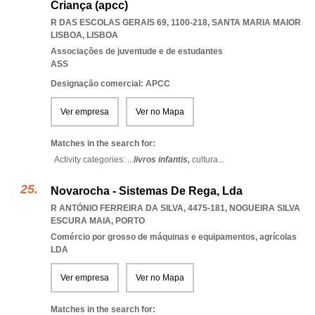
Criança (apcc)
R DAS ESCOLAS GERAIS 69, 1100-218
,
SANTA MARIA MAIOR
LISBOA
,
LISBOA
Associações de juventude e de estudantes
ASS
Designação comercial: APCC
Ver empresa
Ver no Mapa
Matches in the search for:
Activity categories: ...
livros infantis,
cultura
...
Novarocha - Sistemas De Rega, Lda
R ANTÓNIO FERREIRA DA SILVA, 4475-181
,
NOGUEIRA SILVA
ESCURA MAIA
,
PORTO
Comércio por grosso de máquinas e equipamentos, agrícolas
LDA
Ver empresa
Ver no Mapa
Matches in the search for: