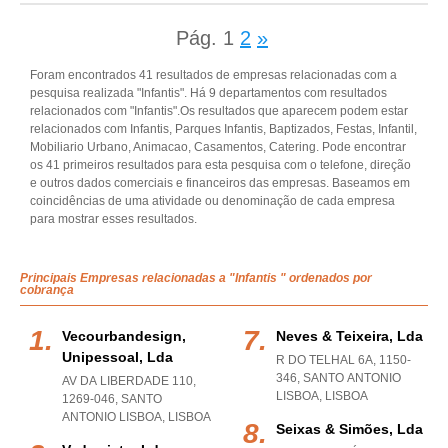
Pág.
1
2
»
Foram encontrados 41 resultados de empresas relacionadas com a
pesquisa realizada "Infantis". Há 9 departamentos com resultados
relacionados com "Infantis".Os resultados que aparecem podem estar
relacionados com Infantis, Parques Infantis, Baptizados, Festas, Infantil,
Mobiliario Urbano, Animacao, Casamentos, Catering. Pode encontrar
os 41 primeiros resultados para esta pesquisa com o telefone, direção
e outros dados comerciais e financeiros das empresas. Baseamos em
coincidências de uma atividade ou denominação de cada empresa
para mostrar esses resultados.
Principais Empresas relacionadas a "Infantis " ordenados por
cobrança
Vecourbandesign,
Neves & Teixeira, Lda
Unipessoal, Lda
R DO TELHAL 6A, 1150-
346
,
SANTO ANTONIO
AV DA LIBERDADE 110,
LISBOA
,
LISBOA
1269-046
,
SANTO
ANTONIO LISBOA
,
LISBOA
Seixas & Simões, Lda