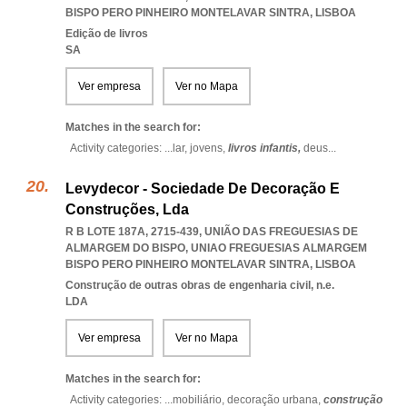
BISPO PERO PINHEIRO MONTELAVAR SINTRA
,
LISBOA
Edição de livros
SA
Ver empresa
Ver no Mapa
Matches in the search for:
Activity categories: ...
lar,
jovens,
livros infantis,
deus
...
Levydecor - Sociedade De Decoração E
Construções, Lda
R B LOTE 187A, 2715-439, UNIÃO DAS FREGUESIAS DE
ALMARGEM DO BISPO
,
UNIAO FREGUESIAS ALMARGEM
BISPO PERO PINHEIRO MONTELAVAR SINTRA
,
LISBOA
Construção de outras obras de engenharia civil, n.e.
LDA
Ver empresa
Ver no Mapa
Matches in the search for:
Activity categories: ...
mobiliário,
decoração urbana,
construção