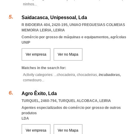
ninhos
...
Saidacasca, Unipessoal, Lda
R BIDOEIRA 404, 2420-195
,
UNIAO FREGUESIAS COLMEIAS
MEMORIA LEIRIA
,
LEIRIA
Comércio por grosso de máquinas e equipamentos, agrícolas
UNIP
Ver empresa
Ver no Mapa
Matches in the search for:
Activity categories: ...
chocadeira,
chocadeiras,
incubadoras,
comedouro
...
Agro Êxito, Lda
TURQUEL, 2460-794
,
TURQUEL ALCOBACA
,
LEIRIA
Agentes especializados do comércio por grosso de outros
produtos
LDA
Ver empresa
Ver no Mapa