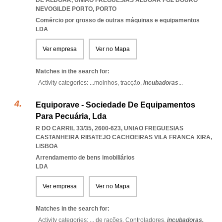
DE ALDOAR
,
UNIAO FREGUESIAS ALDOAR FOZ DOURO
NEVOGILDE PORTO
,
PORTO
Comércio por grosso de outras máquinas e equipamentos
LDA
Ver empresa
Ver no Mapa
Matches in the search for:
Activity categories: ...
moinhos,
tracção,
incubadoras
...
Equiporave - Sociedade De Equipamentos
Para Pecuária, Lda
R DO CARRIL 33/35, 2600-623
,
UNIAO FREGUESIAS
CASTANHEIRA RIBATEJO CACHOEIRAS VILA FRANCA XIRA
,
LISBOA
Arrendamento de bens imobiliários
LDA
Ver empresa
Ver no Mapa
Matches in the search for:
Activity categories: ...
de rações,
Controladores,
incubadoras,