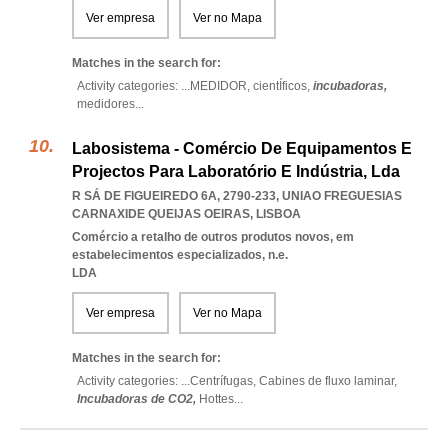
Ver empresa
Ver no Mapa
Matches in the search for:
Activity categories: ...
MEDIDOR,
cientÍficos,
incubadoras,
medidores
...
Labosistema - Comércio De Equipamentos E
Projectos Para Laboratório E Indústria, Lda
R SÁ DE FIGUEIREDO 6A, 2790-233
,
UNIAO FREGUESIAS
CARNAXIDE QUEIJAS OEIRAS
,
LISBOA
Comércio a retalho de outros produtos novos, em
estabelecimentos especializados, n.e.
LDA
Ver empresa
Ver no Mapa
Matches in the search for:
Activity categories: ...
Centrífugas,
Cabines de fluxo laminar,
Incubadoras de CO2,
Hottes
...