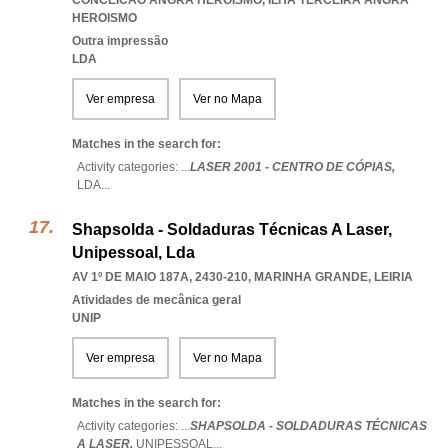
CONCEICAO ANGRA HEROISMO
,
ILHA TERCEIRA ANGRA
HEROISMO
Outra impressão
LDA
Ver empresa
Ver no Mapa
Matches in the search for:
Activity categories: ...
LASER 2001 - CENTRO DE CÓPIAS,
LDA
...
Shapsolda - Soldaduras Técnicas A Laser,
Unipessoal, Lda
AV 1º DE MAIO 187A, 2430-210
,
MARINHA GRANDE
,
LEIRIA
Atividades de mecânica geral
UNIP
Ver empresa
Ver no Mapa
Matches in the search for:
Activity categories: ...
SHAPSOLDA - SOLDADURAS TÉCNICAS
A LASER,
UNIPESSOAL
...