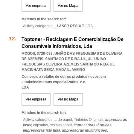
Ver empresa
Ver no Mapa
Matches in the search for:
Activity categories: ...
LASER RESULT,
LDA
...
Toptoner - Reciclagem E Comercialização De
Consumíveis Informáticos, Lda
MOGOS, 3720-098, UNIÃO DAS FREGUESIAS DE OLIVEIRA
DE AZEMEIS, SANTIAGO DE RIBA-UL, UL
,
UNIAO
FREGUESIAS OLIVEIRA AZEMEIS SANTIAGO RIBA UL
MACINHATA SEIXA MADAIL
,
AVEIRO
Comércio a retalho de outros produtos novos, em
estabelecimentos especializados, n.e.
LDA
Ver empresa
Ver no Mapa
Matches in the search for:
Activity categories: ...
de papel,
Tinteiros Originais,
impressoras
laser,
cápsulas,
resmas papel,
impressoras térmicas,
impressoras jato tinta,
impressoras multifunções,