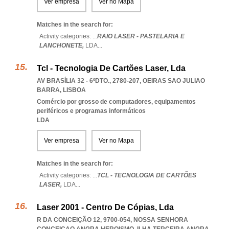
Ver empresa
Ver no Mapa
Matches in the search for:
Activity categories: ...
RAIO LASER - PASTELARIA E
LANCHONETE,
LDA
...
Tcl - Tecnologia De Cartões Laser, Lda
AV BRASÍLIA 32 - 6ºDTO., 2780-207
,
OEIRAS SAO JULIAO
BARRA
,
LISBOA
Comércio por grosso de computadores, equipamentos
periféricos e programas informáticos
LDA
Ver empresa
Ver no Mapa
Matches in the search for:
Activity categories: ...
TCL - TECNOLOGIA DE CARTÕES
LASER,
LDA
...
Laser 2001 - Centro De Cópias, Lda
R DA CONCEIÇÃO 12, 9700-054
,
NOSSA SENHORA