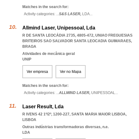
Matches in the search for:
Activity categories: ...
S&S LASER,
LDA
...
Allmind Laser, Unipessoal, Lda
R DE SANTA LEOCÁDIA 2735, 4805-472
,
UNIAO FREGUESIAS
BRITEIROS SAO SALVADOR SANTA LEOCADIA GUIMARAES
,
BRAGA
Atividades de mecânica geral
UNIP
Ver empresa
Ver no Mapa
Matches in the search for:
Activity categories: ...
ALLMIND LASER,
UNIPESSOAL
...
Laser Result, Lda
R IVENS 42 1º/2º, 1200-227
,
SANTA MARIA MAIOR LISBOA
,
LISBOA
Outras indústrias transformadoras diversas, n.e.
LDA