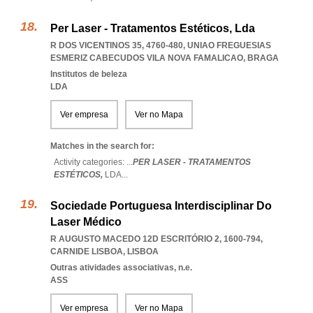
Per Laser - Tratamentos Estéticos, Lda
R DOS VICENTINOS 35, 4760-480
,
UNIAO FREGUESIAS
ESMERIZ CABECUDOS VILA NOVA FAMALICAO
,
BRAGA
Institutos de beleza
LDA
Ver empresa
Ver no Mapa
Matches in the search for:
Activity categories: ...
PER LASER - TRATAMENTOS
ESTÉTICOS,
LDA
...
Sociedade Portuguesa Interdisciplinar Do
Laser Médico
R AUGUSTO MACEDO 12D ESCRITÓRIO 2, 1600-794
,
CARNIDE LISBOA
,
LISBOA
Outras atividades associativas, n.e.
ASS
Ver empresa
Ver no Mapa