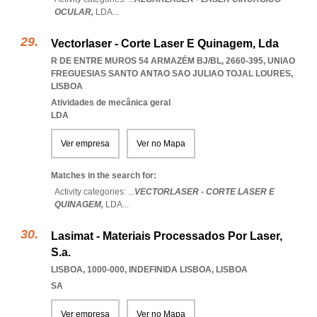
OCULAR,
LDA
...
Vectorlaser - Corte Laser E Quinagem, Lda
R DE ENTRE MUROS 54 ARMAZÉM BJ/BL, 2660-395
,
UNIAO
FREGUESIAS SANTO ANTAO SAO JULIAO TOJAL LOURES
,
LISBOA
Atividades de mecânica geral
LDA
Ver empresa
Ver no Mapa
Matches in the search for:
Activity categories: ...
VECTORLASER - CORTE LASER E
QUINAGEM,
LDA
...
Lasimat - Materiais Processados Por Laser,
S.a.
LISBOA, 1000-000
,
INDEFINIDA LISBOA
,
LISBOA
SA
Ver empresa
Ver no Mapa