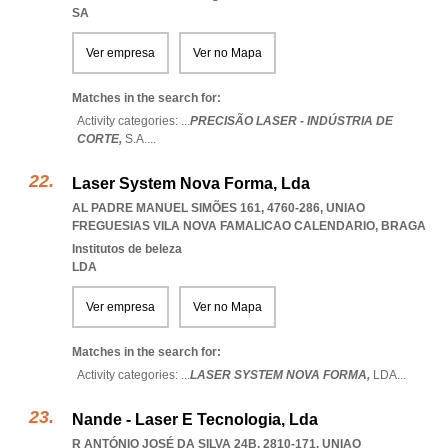
SA
Ver empresa
Ver no Mapa
Matches in the search for:
Activity categories: ...
PRECISÃO LASER - INDÚSTRIA DE
CORTE,
S.A.
...
Laser System Nova Forma, Lda
AL PADRE MANUEL SIMÕES 161, 4760-286
,
UNIAO
FREGUESIAS VILA NOVA FAMALICAO CALENDARIO
,
BRAGA
Institutos de beleza
LDA
Ver empresa
Ver no Mapa
Matches in the search for:
Activity categories: ...
LASER SYSTEM NOVA FORMA,
LDA
...
Nande - Laser E Tecnologia, Lda
R ANTÓNIO JOSÉ DA SILVA 24B, 2810-171
,
UNIAO