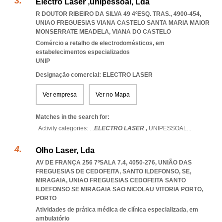
Electro Laser ,unipessoal, Lda
R DOUTOR RIBEIRO DA SILVA 49 4ºESQ. TRAS., 4900-454
,
UNIAO FREGUESIAS VIANA CASTELO SANTA MARIA MAIOR
MONSERRATE MEADELA
,
VIANA DO CASTELO
Comércio a retalho de electrodomésticos, em
estabelecimentos especializados
UNIP
Designação comercial: ELECTRO LASER
Ver empresa
Ver no Mapa
Matches in the search for:
Activity categories: ...
ELECTRO LASER ,
UNIPESSOAL
...
Olho Laser, Lda
AV DE FRANÇA 256 7ºSALA 7.4, 4050-276, UNIÃO DAS
FREGUESIAS DE CEDOFEITA, SANTO ILDEFONSO, SE,
MIRAGAIA
,
UNIAO FREGUESIAS CEDOFEITA SANTO
ILDEFONSO SE MIRAGAIA SAO NICOLAU VITORIA PORTO
,
PORTO
Atividades de prática médica de clínica especializada, em
ambulatório