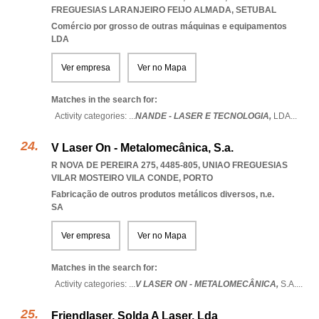
FREGUESIAS LARANJEIRO FEIJO ALMADA
,
SETUBAL
Comércio por grosso de outras máquinas e equipamentos
LDA
Ver empresa
Ver no Mapa
Matches in the search for:
Activity categories: ...
NANDE - LASER E TECNOLOGIA,
LDA
...
V Laser On - Metalomecânica, S.a.
R NOVA DE PEREIRA 275, 4485-805
,
UNIAO FREGUESIAS
VILAR MOSTEIRO VILA CONDE
,
PORTO
Fabricação de outros produtos metálicos diversos, n.e.
SA
Ver empresa
Ver no Mapa
Matches in the search for:
Activity categories: ...
V LASER ON - METALOMECÂNICA,
S.A.
...
Friendlaser, Solda A Laser, Lda