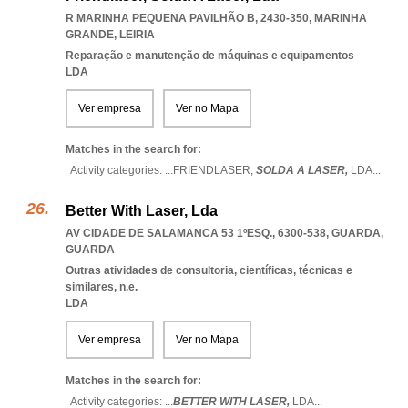
R MARINHA PEQUENA PAVILHÃO B, 2430-350
,
MARINHA
GRANDE
,
LEIRIA
Reparação e manutenção de máquinas e equipamentos
LDA
Ver empresa
Ver no Mapa
Matches in the search for:
Activity categories: ...
FRIENDLASER,
SOLDA A LASER,
LDA
...
Better With Laser, Lda
AV CIDADE DE SALAMANCA 53 1ºESQ., 6300-538
,
GUARDA
,
GUARDA
Outras atividades de consultoria, científicas, técnicas e
similares, n.e.
LDA
Ver empresa
Ver no Mapa
Matches in the search for:
Activity categories: ...
BETTER WITH LASER,
LDA
...