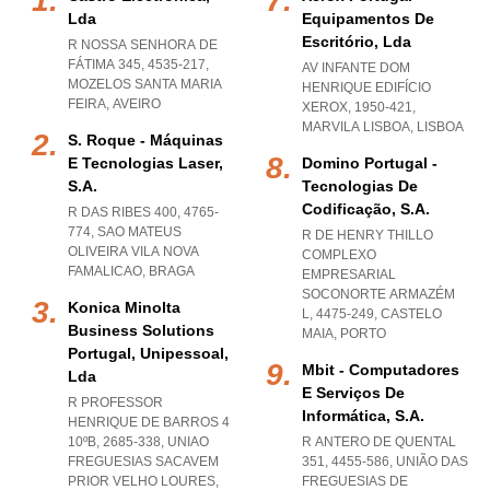
Lda
Equipamentos De
Escritório, Lda
R NOSSA SENHORA DE
FÁTIMA 345, 4535-217
,
AV INFANTE DOM
MOZELOS SANTA MARIA
HENRIQUE EDIFÍCIO
FEIRA
,
AVEIRO
XEROX, 1950-421
,
MARVILA LISBOA
,
LISBOA
S. Roque - Máquinas
E Tecnologias Laser,
Domino Portugal -
S.a.
Tecnologias De
Codificação, S.a.
R DAS RIBES 400, 4765-
774
,
SAO MATEUS
R DE HENRY THILLO
OLIVEIRA VILA NOVA
COMPLEXO
FAMALICAO
,
BRAGA
EMPRESARIAL
SOCONORTE ARMAZÉM
Konica Minolta
L, 4475-249
,
CASTELO
Business Solutions
MAIA
,
PORTO
Portugal, Unipessoal,
Mbit - Computadores
Lda
E Serviços De
R PROFESSOR
Informática, S.a.
HENRIQUE DE BARROS 4
10ºB, 2685-338
,
UNIAO
R ANTERO DE QUENTAL
FREGUESIAS SACAVEM
351, 4455-586, UNIÃO DAS
PRIOR VELHO LOURES
,
FREGUESIAS DE