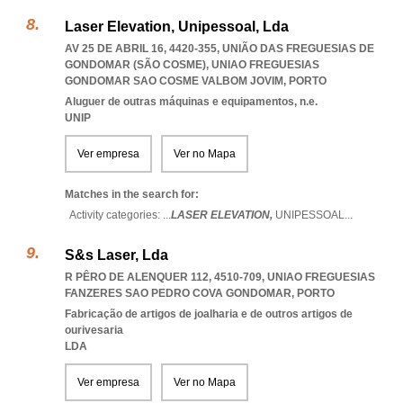
Laser Elevation, Unipessoal, Lda
AV 25 DE ABRIL 16, 4420-355, UNIÃO DAS FREGUESIAS DE
GONDOMAR (SÃO COSME)
,
UNIAO FREGUESIAS
GONDOMAR SAO COSME VALBOM JOVIM
,
PORTO
Aluguer de outras máquinas e equipamentos, n.e.
UNIP
Ver empresa
Ver no Mapa
Matches in the search for:
Activity categories: ...
LASER ELEVATION,
UNIPESSOAL
...
S&s Laser, Lda
R PÊRO DE ALENQUER 112, 4510-709
,
UNIAO FREGUESIAS
FANZERES SAO PEDRO COVA GONDOMAR
,
PORTO
Fabricação de artigos de joalharia e de outros artigos de
ourivesaria
LDA
Ver empresa
Ver no Mapa