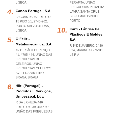
LISBOA
PERAFITA
,
UNIAO
FREGUESIAS PERAFITA
Canon Portugal, S.a.
LAVRA SANTA CRUZ
BISPO MATOSINHOS
,
LAGOAS PARK EDIFÍCIO
PORTO
15 PISO 0/1, 2740-262
,
PORTO SALVO OEIRAS
,
Carfi - Fábrica De
LISBOA
Plásticos E Moldes,
O Feliz -
S.a.
Metalomecânica, S.a.
R 1º DE JANEIRO, 2430-
AV DE SÃO LOURENÇO
024
,
MARINHA GRANDE
,
41, 4705-444, UNIÃO DAS
LEIRIA
FREGUESIAS DE
CELEIROS
,
UNIAO
FREGUESIAS CELEIROS
AVELEDA VIMIEIRO
BRAGA
,
BRAGA
Hilti (portugal) -
Produtos E Serviços,
Unipessoal, Lda
R DA LIONESA 446
EDIFÍCIO C 39, 4465-671,
UNIÃO DAS FREGUESIAS