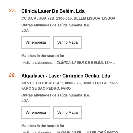
Clínica Laser De Belém, Lda
CC DA AJUDA 72B, 1300-015
,
BELEM LISBOA
,
LISBOA
Outras atividades de saúde humana, n.e.
LDA
Ver empresa
Ver no Mapa
Matches in the search for:
Activity categories: ...
CLÍNICA LASER DE BELÉM,
LDA
...
Algarlaser - Laser Cirúrgico Ocular, Lda
AV 5 DE OUTUBRO 14 1º, 8000-076
,
UNIAO FREGUESIAS
FARO SE SAO PEDRO
,
FARO
Outras atividades de saúde humana, n.e.
LDA
Ver empresa
Ver no Mapa
Matches in the search for:
Activity categories: ...
ALGARLASER - LASER CIRÚRGICO