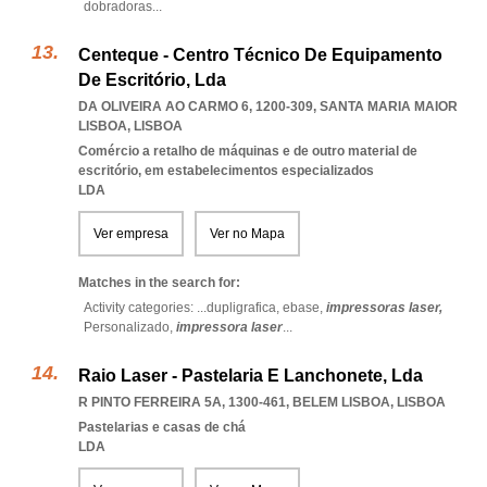
dobradoras
...
Centeque - Centro Técnico De Equipamento
De Escritório, Lda
DA OLIVEIRA AO CARMO 6, 1200-309
,
SANTA MARIA MAIOR
LISBOA
,
LISBOA
Comércio a retalho de máquinas e de outro material de
escritório, em estabelecimentos especializados
LDA
Ver empresa
Ver no Mapa
Matches in the search for:
Activity categories: ...
dupligrafica,
ebase,
impressoras laser,
Personalizado,
impressora laser
...
Raio Laser - Pastelaria E Lanchonete, Lda
R PINTO FERREIRA 5A, 1300-461
,
BELEM LISBOA
,
LISBOA
Pastelarias e casas de chá
LDA