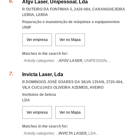
Afgv Laser, Unipessoal, Lda
R OUTEIRO DA FONTINHA 5, 2420-084
,
CARANGUEJEIRA
LEIRIA
,
LEIRIA
Reparação e manutenção de máquinas e equipamentos
UNIP
Ver empresa
Ver no Mapa
Matches in the search for:
Activity categories: ...
AFGV LASER,
UNIPESSOAL
...
Invicta Laser, Lda
R DOMINGOS JOSÉ SOARES DA SILVA 135AN, 3720-404
,
VILA CUCUJAES OLIVEIRA AZEMEIS
,
AVEIRO
Institutos de beleza
LDA
Ver empresa
Ver no Mapa
Matches in the search for:
Activity categories: ...
INVICTA LASER,
LDA
...