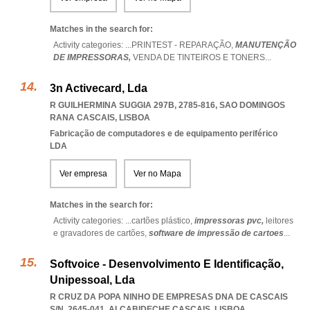
Matches in the search for:
Activity categories: ...
PRINTEST - REPARAÇÃO,
MANUTENÇÃO
DE IMPRESSORAS,
VENDA DE TINTEIROS E TONERS
...
3n Activecard, Lda
R GUILHERMINA SUGGIA 297B, 2785-816
,
SAO DOMINGOS
RANA CASCAIS
,
LISBOA
Fabricação de computadores e de equipamento periférico
LDA
Ver empresa
Ver no Mapa
Matches in the search for:
Activity categories: ...
cartões plástico,
impressoras pvc,
leitores
e gravadores de cartões,
software de impressão de cartoes
...
Softvoice - Desenvolvimento E Identificação,
Unipessoal, Lda
R CRUZ DA POPA NINHO DE EMPRESAS DNA DE CASCAIS
S/N, 2645-041
,
ALCABIDECHE CASCAIS
,
LISBOA