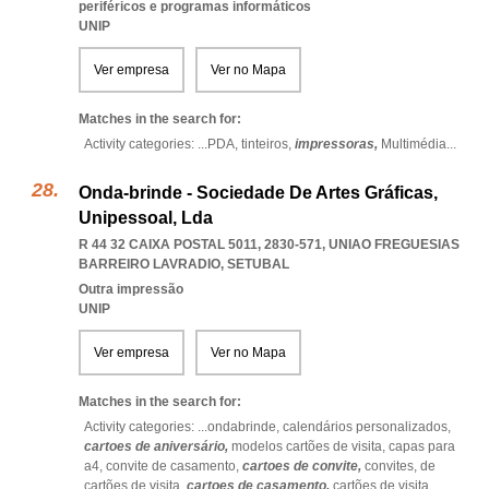
periféricos e programas informáticos
UNIP
Ver empresa
Ver no Mapa
Matches in the search for:
Activity categories: ...
PDA,
tinteiros,
impressoras,
Multimédia
...
Onda-brinde - Sociedade De Artes Gráficas,
Unipessoal, Lda
R 44 32 CAIXA POSTAL 5011, 2830-571
,
UNIAO FREGUESIAS
BARREIRO LAVRADIO
,
SETUBAL
Outra impressão
UNIP
Ver empresa
Ver no Mapa
Matches in the search for:
Activity categories: ...
ondabrinde,
calendários personalizados,
cartoes de aniversário,
modelos cartões de visita,
capas para
a4,
convite de casamento,
cartoes de convite,
convites,
de
cartões de visita,
cartoes de casamento,
cartões de visita