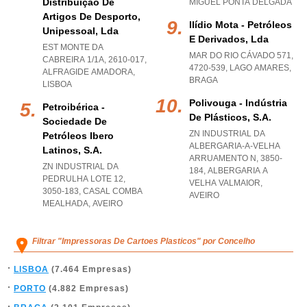
Distribuição De
MIGUEL PONTA DELGADA
Artigos De Desporto,
Ilídio Mota - Petróleos
Unipessoal, Lda
E Derivados, Lda
EST MONTE DA
MAR DO RIO CÁVADO 571,
CABREIRA 1/1A, 2610-017
,
4720-539
,
LAGO AMARES
,
ALFRAGIDE AMADORA
,
BRAGA
LISBOA
Polivouga - Indústria
Petroibérica -
De Plásticos, S.a.
Sociedade De
ZN INDUSTRIAL DA
Petróleos Ibero
ALBERGARIA-A-VELHA
Latinos, S.a.
ARRUAMENTO N, 3850-
ZN INDUSTRIAL DA
184
,
ALBERGARIA A
PEDRULHA LOTE 12,
VELHA VALMAIOR
,
3050-183
,
CASAL COMBA
AVEIRO
MEALHADA
,
AVEIRO
Filtrar "Impressoras De Cartoes Plasticos" por Concelho
LISBOA
(7.464 Empresas)
PORTO
(4.882 Empresas)