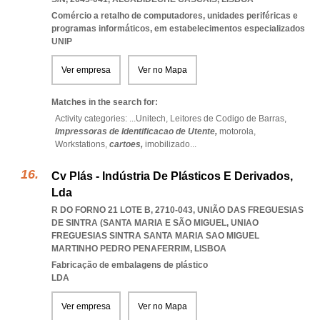
Comércio a retalho de computadores, unidades periféricas e
programas informáticos, em estabelecimentos especializados
UNIP
Ver empresa
Ver no Mapa
Matches in the search for:
Activity categories: ...
Unitech,
Leitores de Codigo de Barras,
Impressoras de Identificacao de Utente,
motorola,
Workstations,
cartoes,
imobilizado
...
Cv Plás - Indústria De Plásticos E Derivados,
Lda
R DO FORNO 21 LOTE B, 2710-043, UNIÃO DAS FREGUESIAS
DE SINTRA (SANTA MARIA E SÃO MIGUEL
,
UNIAO
FREGUESIAS SINTRA SANTA MARIA SAO MIGUEL
MARTINHO PEDRO PENAFERRIM
,
LISBOA
Fabricação de embalagens de plástico
LDA
Ver empresa
Ver no Mapa