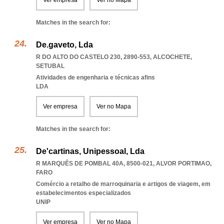
Ver empresa
Ver no Mapa
Matches in the search for:
De.gaveto, Lda
R DO ALTO DO CASTELO 230, 2890-553
,
ALCOCHETE
,
SETUBAL
Atividades de engenharia e técnicas afins
LDA
Ver empresa
Ver no Mapa
Matches in the search for:
De'cartinas, Unipessoal, Lda
R MARQUÊS DE POMBAL 40A, 8500-021
,
ALVOR PORTIMAO
,
FARO
Comércio a retalho de marroquinaria e artigos de viagem, em
estabelecimentos especializados
UNIP
Ver empresa
Ver no Mapa