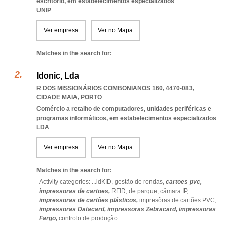
escritório, em estabelecimentos especializados
UNIP
Ver empresa
Ver no Mapa
Matches in the search for:
Idonic, Lda
R DOS MISSIONÁRIOS COMBONIANOS 160, 4470-083
,
CIDADE MAIA
,
PORTO
Comércio a retalho de computadores, unidades periféricas e
programas informáticos, em estabelecimentos especializados
LDA
Ver empresa
Ver no Mapa
Matches in the search for:
Activity categories: ...
idKID,
gestão de rondas,
cartoes pvc,
impressoras de cartoes,
RFID,
de parque,
câmara IP,
impressoras de cartões plásticos,
impresõras de cartões PVC,
impressoras Datacard,
impressoras Zebracard,
impressoras
Fargo,
controlo de produção
...