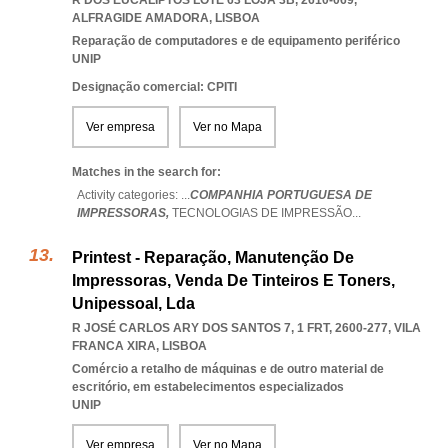
R DOS EUCALIPTOS LOTE 63 LOJA 3B, 2610-069
,
ALFRAGIDE AMADORA
,
LISBOA
Reparação de computadores e de equipamento periférico
UNIP
Designação comercial: CPITI
Ver empresa
Ver no Mapa
Matches in the search for:
Activity categories: ...
COMPANHIA PORTUGUESA DE
IMPRESSORAS,
TECNOLOGIAS DE IMPRESSÃO
...
Printest - Reparação, Manutenção De
Impressoras, Venda De Tinteiros E Toners,
Unipessoal, Lda
R JOSÉ CARLOS ARY DOS SANTOS 7, 1 FRT, 2600-277
,
VILA
FRANCA XIRA
,
LISBOA
Comércio a retalho de máquinas e de outro material de
escritório, em estabelecimentos especializados
UNIP
Ver empresa
Ver no Mapa