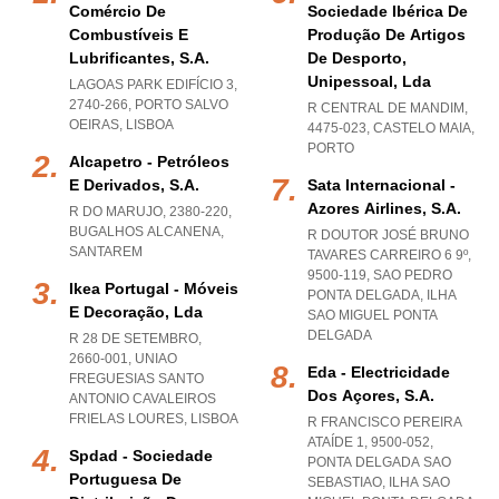
Comércio De
Sociedade Ibérica De
Combustíveis E
Produção De Artigos
Lubrificantes, S.a.
De Desporto,
Unipessoal, Lda
LAGOAS PARK EDIFÍCIO 3,
2740-266
,
PORTO SALVO
R CENTRAL DE MANDIM,
OEIRAS
,
LISBOA
4475-023
,
CASTELO MAIA
,
PORTO
Alcapetro - Petróleos
E Derivados, S.a.
Sata Internacional -
Azores Airlines, S.a.
R DO MARUJO, 2380-220
,
BUGALHOS ALCANENA
,
R DOUTOR JOSÉ BRUNO
SANTAREM
TAVARES CARREIRO 6 9º,
9500-119
,
SAO PEDRO
Ikea Portugal - Móveis
PONTA DELGADA
,
ILHA
E Decoração, Lda
SAO MIGUEL PONTA
DELGADA
R 28 DE SETEMBRO,
2660-001
,
UNIAO
Eda - Electricidade
FREGUESIAS SANTO
Dos Açores, S.a.
ANTONIO CAVALEIROS
FRIELAS LOURES
,
LISBOA
R FRANCISCO PEREIRA
ATAÍDE 1, 9500-052
,
Spdad - Sociedade
PONTA DELGADA SAO
Portuguesa De
SEBASTIAO
,
ILHA SAO