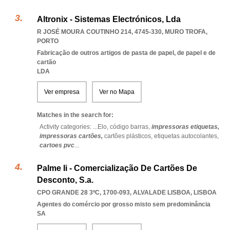
Altronix - Sistemas Electrónicos, Lda
R JOSÉ MOURA COUTINHO 214, 4745-330
,
MURO TROFA
,
PORTO
Fabricação de outros artigos de pasta de papel, de papel e de
cartão
LDA
Ver empresa
Ver no Mapa
Matches in the search for:
Activity categories: ...
Elo,
código barras,
impressoras etiquetas,
impressoras cartões,
cartões plásticos,
etiquetas autocolantes,
cartoes pvc
...
Palme Ii - Comercialização De Cartões De
Desconto, S.a.
CPO GRANDE 28 3ºC, 1700-093
,
ALVALADE LISBOA
,
LISBOA
Agentes do comércio por grosso misto sem predominância
SA