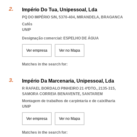
Império Do Tua, Unipessoal, Lda
PQ DO IMPÉRIO S/N, 5370-404
,
MIRANDELA
,
BRAGANCA
Cafés
UNIP
Designação comercial: ESPELHO DE ÁGUA
Ver empresa
Ver no Mapa
Matches in the search for:
Império Da Marcenaria, Unipessoal, Lda
R RAFAEL BORDALO PINHEIRO 21 4ºDTO., 2135-315
,
SAMORA CORREIA BENAVENTE
,
SANTAREM
Montagem de trabalhos de carpintaria e de caixilharia
UNIP
Ver empresa
Ver no Mapa
Matches in the search for: