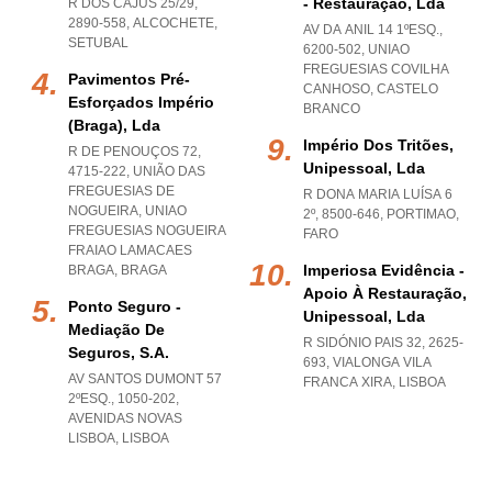
- Restauração, Lda
R DOS CAJUS 25/29,
2890-558
,
ALCOCHETE
,
AV DA ANIL 14 1ºESQ.,
SETUBAL
6200-502
,
UNIAO
FREGUESIAS COVILHA
Pavimentos Pré-
CANHOSO
,
CASTELO
Esforçados Império
BRANCO
(braga), Lda
Império Dos Tritões,
R DE PENOUÇOS 72,
Unipessoal, Lda
4715-222, UNIÃO DAS
FREGUESIAS DE
R DONA MARIA LUÍSA 6
NOGUEIRA
,
UNIAO
2º, 8500-646
,
PORTIMAO
,
FREGUESIAS NOGUEIRA
FARO
FRAIAO LAMACAES
Imperiosa Evidência -
BRAGA
,
BRAGA
Apoio À Restauração,
Ponto Seguro -
Unipessoal, Lda
Mediação De
R SIDÓNIO PAIS 32, 2625-
Seguros, S.a.
693
,
VIALONGA VILA
AV SANTOS DUMONT 57
FRANCA XIRA
,
LISBOA
2ºESQ., 1050-202
,
AVENIDAS NOVAS
LISBOA
,
LISBOA