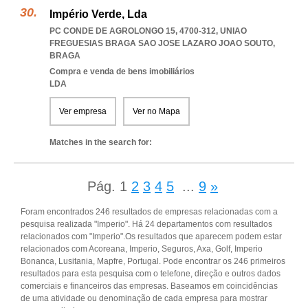
Império Verde, Lda
PC CONDE DE AGROLONGO 15, 4700-312
,
UNIAO
FREGUESIAS BRAGA SAO JOSE LAZARO JOAO SOUTO
,
BRAGA
Compra e venda de bens imobiliários
LDA
Ver empresa
Ver no Mapa
Matches in the search for:
Pág.
1
2
3
4
5
...
9
»
Foram encontrados 246 resultados de empresas relacionadas com a
pesquisa realizada "Imperio". Há 24 departamentos com resultados
relacionados com "Imperio".Os resultados que aparecem podem estar
relacionados com Acoreana, Imperio, Seguros, Axa, Golf, Imperio
Bonanca, Lusitania, Mapfre, Portugal. Pode encontrar os 246 primeiros
resultados para esta pesquisa com o telefone, direção e outros dados
comerciais e financeiros das empresas. Baseamos em coincidências
de uma atividade ou denominação de cada empresa para mostrar