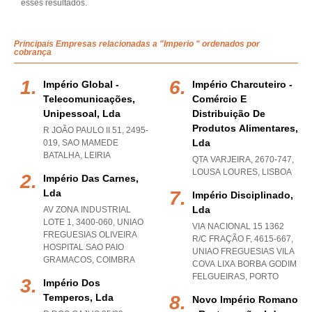
esses resultados.
Principais Empresas relacionadas a "Imperio " ordenados por
cobrança
Império Global -
Império Charcuteiro -
Telecomunicações,
Comércio E
Unipessoal, Lda
Distribuição De
Produtos Alimentares,
R JOÃO PAULO II 51, 2495-
Lda
019
,
SAO MAMEDE
BATALHA
,
LEIRIA
QTA VARJEIRA, 2670-747
,
LOUSA LOURES
,
LISBOA
Império Das Carnes,
Lda
Império Disciplinado,
Lda
AV ZONA INDUSTRIAL
LOTE 1, 3400-060
,
UNIAO
VIA NACIONAL 15 1362
FREGUESIAS OLIVEIRA
R/C FRAÇÃO F, 4615-667
,
HOSPITAL SAO PAIO
UNIAO FREGUESIAS VILA
GRAMACOS
,
COIMBRA
COVA LIXA BORBA GODIM
FELGUEIRAS
,
PORTO
Império Dos
Temperos, Lda
Novo Império Romano