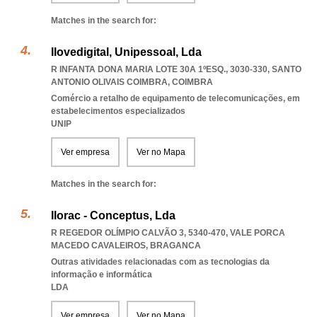
Matches in the search for:
Ilovedigital, Unipessoal, Lda
R INFANTA DONA MARIA LOTE 30A 1ºESQ., 3030-330
,
SANTO
ANTONIO OLIVAIS COIMBRA
,
COIMBRA
Comércio a retalho de equipamento de telecomunicações, em
estabelecimentos especializados
UNIP
Ver empresa
Ver no Mapa
Matches in the search for:
Ilorac - Conceptus, Lda
R REGEDOR OLÍMPIO CALVÃO 3, 5340-470
,
VALE PORCA
MACEDO CAVALEIROS
,
BRAGANCA
Outras atividades relacionadas com as tecnologias da
informação e informática
LDA
Ver empresa
Ver no Mapa