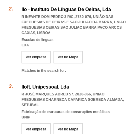
Ilo - Instituto De Línguas De Oeiras, Lda
R INFANTE DOM PEDRO 3 R/C, 2780-076, UNIÃO DAS
FREGUESIAS DE OEIRAS E SÃO JULIÃO DA BARRA
,
UNIAO
FREGUESIAS OEIRAS SAO JULIAO BARRA PACO ARCOS
CAXIAS
,
LISBOA
Escolas de línguas
LDA
Ver empresa
Ver no Mapa
Matches in the search for:
Iloft, Unipessoal, Lda
R JOSÉ MARQUES ABREU 57, 2820-066
,
UNIAO
FREGUESIAS CHARNECA CAPARICA SOBREDA ALMADA
,
SETUBAL
Fabricação de estruturas de construções metálicas
UNIP
Ver empresa
Ver no Mapa