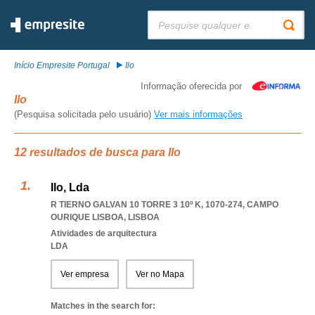
Pesquisar:
Início Empresite Portugal
Ilo
Informação oferecida por
Ilo
(Pesquisa solicitada pelo usuário)
Ver mais informações
12 resultados de busca para Ilo
Ilo, Lda
R TIERNO GALVAN 10 TORRE 3 10º K, 1070-274
,
CAMPO
OURIQUE LISBOA
,
LISBOA
Atividades de arquitectura
LDA
Ver empresa
Ver no Mapa
Matches in the search for: