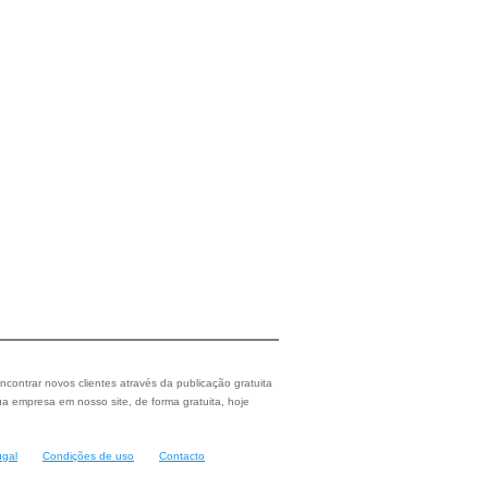
ncontrar novos clientes através da publicação gratuita
a empresa em nosso site, de forma gratuita, hoje
ugal
Condições de uso
Contacto