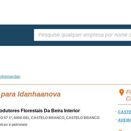
Pesquisar:
informações
F
 para Idanhaanova
C
odutores Florestais Da Beira Interior
CAST
57 1º, 6000-081
,
CASTELO BRANCO
,
CASTELO BRANCO
AVEIR
icas e patronais