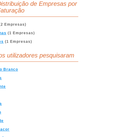
istribuição de Empresas por
aturação
(2 Empresas)
nas
(1 Empresas)
es
(1 Empresas)
os utilizadores pesquisaram
lo Branco
s
nte
a
o
de
acor