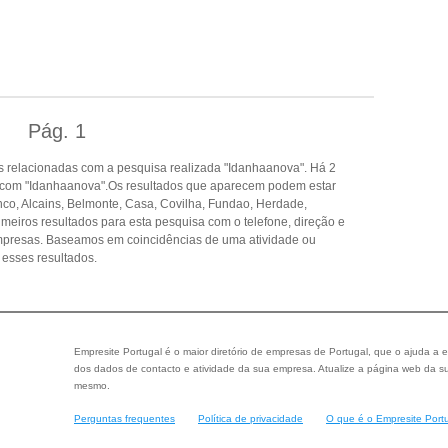
Pág.
1
 relacionadas com a pesquisa realizada "Idanhaanova". Há 2
 com "Idanhaanova".Os resultados que aparecem podem estar
co, Alcains, Belmonte, Casa, Covilha, Fundao, Herdade,
meiros resultados para esta pesquisa com o telefone, direção e
empresas. Baseamos em coincidências de uma atividade ou
esses resultados.
Empresite Portugal é o maior diretório de empresas de Portugal, que o ajuda a e
dos dados de contacto e atividade da sua empresa. Atualize a página web da su
mesmo.
Perguntas frequentes
Política de privacidade
O que é o Empresite Port