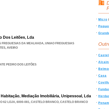
D
F
Micro
Peque
Grand
o Dos Leitões, Lda
Outr
AS FREGUESIAS DA MEALHADA
,
UNIAO FREGUESIAS
TES
,
AVEIRO
Caste
Alcain
ANTE PEDRO DOS LEITÕES
Belmo
Casa
Covilh
Funda
Habitação, Mediação Imobiliária, Unipessoal, Lda
Herda
62 LOJA, 6000-081
,
CASTELO BRANCO
,
CASTELO BRANCO
Penam