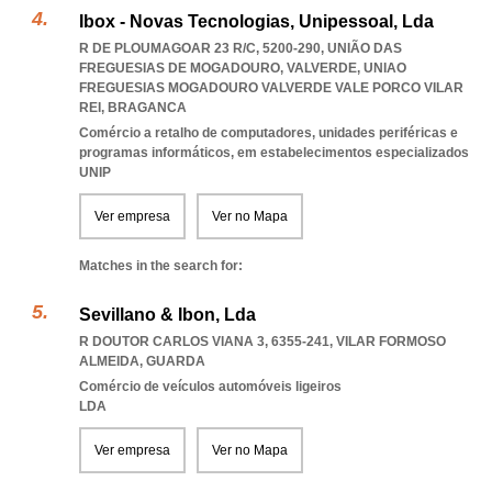
Ibox - Novas Tecnologias, Unipessoal, Lda
R DE PLOUMAGOAR 23 R/C, 5200-290, UNIÃO DAS
FREGUESIAS DE MOGADOURO, VALVERDE
,
UNIAO
FREGUESIAS MOGADOURO VALVERDE VALE PORCO VILAR
REI
,
BRAGANCA
Comércio a retalho de computadores, unidades periféricas e
programas informáticos, em estabelecimentos especializados
UNIP
Ver empresa
Ver no Mapa
Matches in the search for:
Sevillano & Ibon, Lda
R DOUTOR CARLOS VIANA 3, 6355-241
,
VILAR FORMOSO
ALMEIDA
,
GUARDA
Comércio de veículos automóveis ligeiros
LDA
Ver empresa
Ver no Mapa