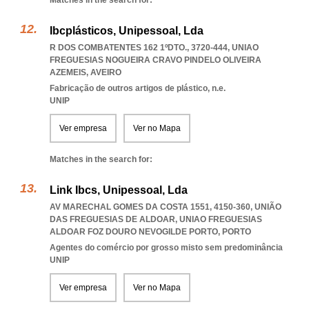
Matches in the search for:
Ibcplásticos, Unipessoal, Lda
R DOS COMBATENTES 162 1ºDTO., 3720-444
,
UNIAO
FREGUESIAS NOGUEIRA CRAVO PINDELO OLIVEIRA
AZEMEIS
,
AVEIRO
Fabricação de outros artigos de plástico, n.e.
UNIP
Ver empresa
Ver no Mapa
Matches in the search for:
Link Ibcs, Unipessoal, Lda
AV MARECHAL GOMES DA COSTA 1551, 4150-360, UNIÃO
DAS FREGUESIAS DE ALDOAR
,
UNIAO FREGUESIAS
ALDOAR FOZ DOURO NEVOGILDE PORTO
,
PORTO
Agentes do comércio por grosso misto sem predominância
UNIP
Ver empresa
Ver no Mapa