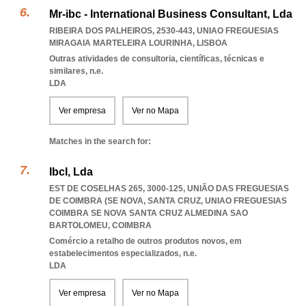
Mr-ibc - International Business Consultant, Lda
RIBEIRA DOS PALHEIROS, 2530-443
,
UNIAO FREGUESIAS
MIRAGAIA MARTELEIRA LOURINHA
,
LISBOA
Outras atividades de consultoria, científicas, técnicas e
similares, n.e.
LDA
Ver empresa
Ver no Mapa
Matches in the search for:
Ibcl, Lda
EST DE COSELHAS 265, 3000-125, UNIÃO DAS FREGUESIAS
DE COIMBRA (SE NOVA, SANTA CRUZ
,
UNIAO FREGUESIAS
COIMBRA SE NOVA SANTA CRUZ ALMEDINA SAO
BARTOLOMEU
,
COIMBRA
Comércio a retalho de outros produtos novos, em
estabelecimentos especializados, n.e.
LDA
Ver empresa
Ver no Mapa