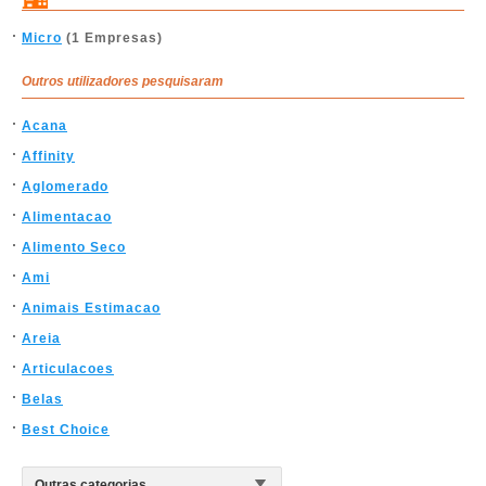
Micro
(1 Empresas)
Outros utilizadores pesquisaram
Acana
Affinity
Aglomerado
Alimentacao
Alimento Seco
Ami
Animais Estimacao
Areia
Articulacoes
Belas
Best Choice