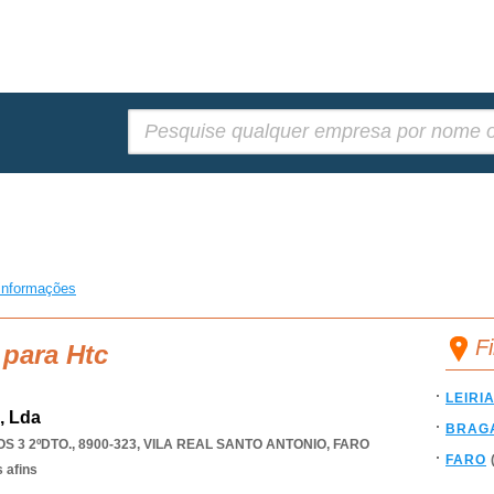
Pesquisar:
informações
F
 para Htc
LEIRI
, Lda
BRAG
3 2ºDTO., 8900-323
,
VILA REAL SANTO ANTONIO
,
FARO
FARO
 afins