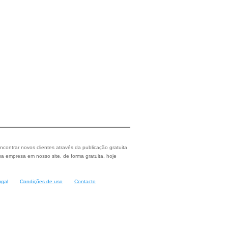
ncontrar novos clientes através da publicação gratuita
a empresa em nosso site, de forma gratuita, hoje
ugal
Condições de uso
Contacto