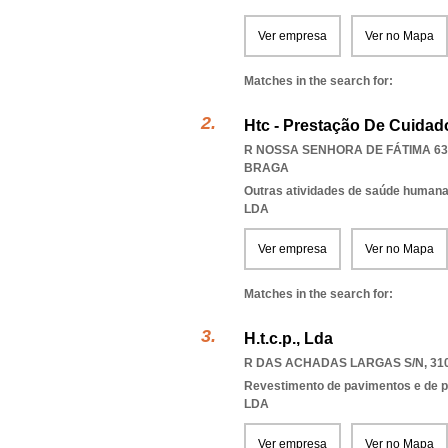
Ver empresa
Ver no Mapa
Matches in the search for:
Htc - Prestação De Cuida
R NOSSA SENHORA DE FÁTIMA 63,
BRAGA
Outras atividades de saúde humana,
LDA
Ver empresa
Ver no Mapa
Matches in the search for:
H.t.c.p., Lda
R DAS ACHADAS LARGAS S/N, 310
Revestimento de pavimentos e de 
LDA
Ver empresa
Ver no Mapa