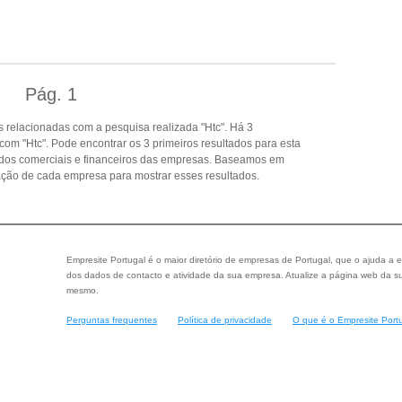
Pág.
1
 relacionadas com a pesquisa realizada "Htc". Há 3
om "Htc". Pode encontrar os 3 primeiros resultados para esta
dados comerciais e financeiros das empresas. Baseamos em
ção de cada empresa para mostrar esses resultados.
Empresite Portugal é o maior diretório de empresas de Portugal, que o ajuda a e
dos dados de contacto e atividade da sua empresa. Atualize a página web da su
mesmo.
Perguntas frequentes
Política de privacidade
O que é o Empresite Port