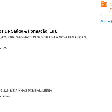
D
F
Micro
dos De Saúde & Formação, Lda
 4765-382
,
SAO MATEUS OLIVEIRA VILA NOVA FAMALICAO
,
 n.e.
5-219
,
MEIRINHAS POMBAL
,
LEIRIA
paredes