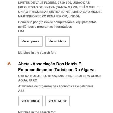
LIMITES DE VALE FLORES, 2710-690, UNIÃO DAS
FREGUESIAS DE SINTRA (SANTA MARIA E SÃO MIGUEL
,
UNIAO FREGUESIAS SINTRA SANTA MARIA SAO MIGUEL
MARTINHO PEDRO PENAFERRIM
,
LISBOA
Comércio por grosso de computadores, equipamentos
periféricos e programas informáticos
LDA
Ver empresa
Ver no Mapa
Matches in the search for:
Aheta - Associação Dos Hotéis E
Empreendimentos Turísticos Do Algarve
QTA DA BOLOTA LOTE 4A, 8200-314
,
ALBUFEIRA OLHOS
AGUA
,
FARO
Atividades de organizações económicas e patronais
ASS
Ver empresa
Ver no Mapa
Matches in the search for: