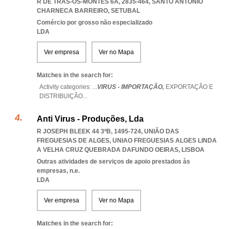
R DE TRÁS-OS-MONTES 6A, 2835-464
,
SANTO ANTONIO
CHARNECA BARREIRO
,
SETUBAL
Comércio por grosso não especializado
LDA
Ver empresa
Ver no Mapa
Matches in the search for:
Activity categories: ...
VIRUS - IMPORTAÇÃO,
EXPORTAÇÃO E
DISTRIBUIÇÃO
...
Anti Virus - Produções, Lda
R JOSEPH BLEEK 44 3ºB, 1495-724, UNIÃO DAS
FREGUESIAS DE ALGES
,
UNIAO FREGUESIAS ALGES LINDA
A VELHA CRUZ QUEBRADA DAFUNDO OEIRAS
,
LISBOA
Outras atividades de serviços de apoio prestados às
empresas, n.e.
LDA
Ver empresa
Ver no Mapa
Matches in the search for: