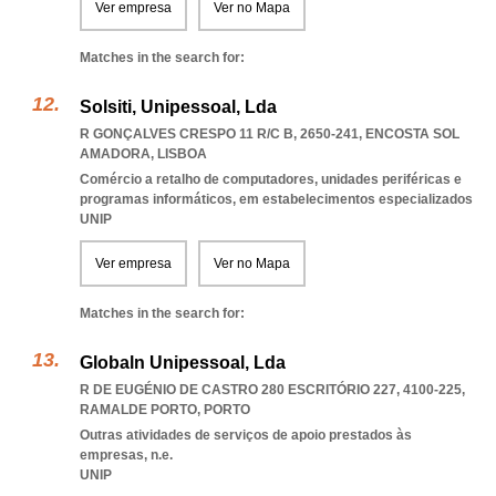
Ver empresa
Ver no Mapa
Matches in the search for:
Solsiti, Unipessoal, Lda
R GONÇALVES CRESPO 11 R/C B, 2650-241
,
ENCOSTA SOL
AMADORA
,
LISBOA
Comércio a retalho de computadores, unidades periféricas e
programas informáticos, em estabelecimentos especializados
UNIP
Ver empresa
Ver no Mapa
Matches in the search for:
Globaln Unipessoal, Lda
R DE EUGÉNIO DE CASTRO 280 ESCRITÓRIO 227, 4100-225
,
RAMALDE PORTO
,
PORTO
Outras atividades de serviços de apoio prestados às
empresas, n.e.
UNIP