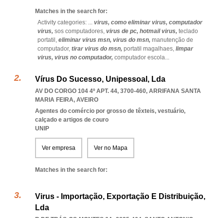
Matches in the search for:
Activity categories: ...
virus,
como eliminar virus,
computador
virus,
sos computadores,
virus de pc,
hotmail virus,
teclado
portatil,
eliminar virus msn,
virus do msn,
manutenção de
computador,
tirar virus do msn,
portatil magalhaes,
limpar
virus,
virus no computador,
computador escola
...
Vírus Do Sucesso, Unipessoal, Lda
AV DO CORGO 104 4º APT. 44, 3700-460
,
ARRIFANA SANTA
MARIA FEIRA
,
AVEIRO
Agentes do comércio por grosso de têxteis, vestuário,
calçado e artigos de couro
UNIP
Ver empresa
Ver no Mapa
Matches in the search for:
Virus - Importação, Exportação E Distribuição,
Lda