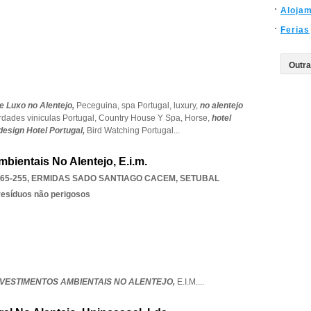
Aloja
Ferias
e Luxo no Alentejo,
Peceguina,
spa Portugal,
luxury,
no alentejo
rdades viniculas Portugal,
Country House Y Spa,
Horse,
hotel
design Hotel Portugal,
Bird Watching Portugal
...
mbientais No Alentejo, E.i.m.
65-255
,
ERMIDAS SADO SANTIAGO CACEM
,
SETUBAL
resíduos não perigosos
INVESTIMENTOS AMBIENTAIS NO ALENTEJO,
E.I.M.
...