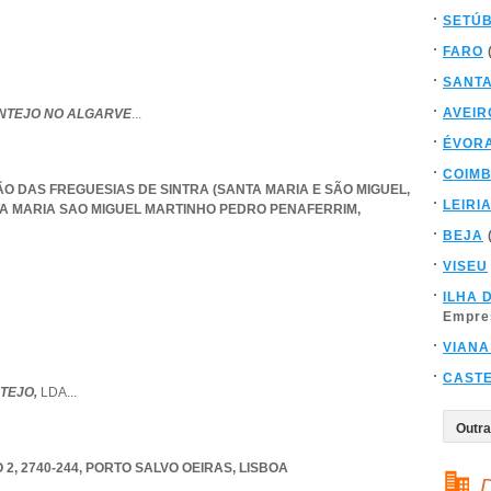
SETÚ
FARO
SANT
AVEIR
NTEJO NO ALGARVE
...
ÉVOR
COIM
NIÃO DAS FREGUESIAS DE SINTRA (SANTA MARIA E SÃO MIGUEL
,
LEIRI
TA MARIA SAO MIGUEL MARTINHO PEDRO PENAFERRIM
,
BEJA
VISEU
ILHA 
Empre
VIANA
CAST
NTEJO,
LDA
...
2, 2740-244
,
PORTO SALVO OEIRAS
,
LISBOA
D