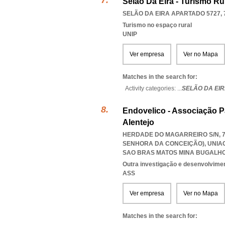
Selão Da Eira - Turismo Ru
SELÃO DA EIRA APARTADO 5727, 
Turismo no espaço rural
UNIP
Ver empresa
Ver no Mapa
Matches in the search for:
Activity categories: ...
SELÃO DA EIR
Endovelico - Associação 
Alentejo
HERDADE DO MAGARREIRO S/N, 7
SENHORA DA CONCEIÇÃO)
,
UNIA
SAO BRAS MATOS MINA BUGALH
Outra investigação e desenvolviment
ASS
Ver empresa
Ver no Mapa
Matches in the search for: