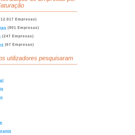
aturação
(12.017 Empresas)
nas
(901 Empresas)
s
(247 Empresas)
es
(67 Empresas)
os utilizadores pesquisaram
al
jo
mo
ve
urante