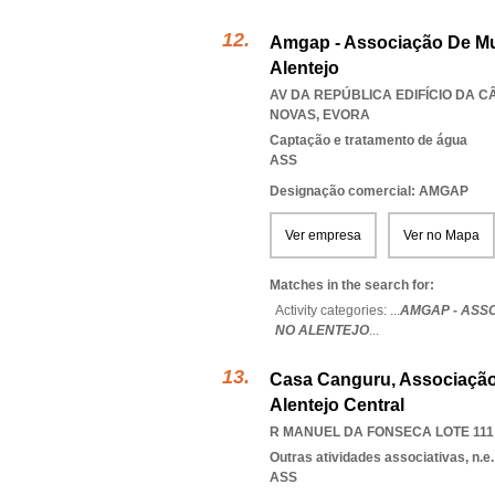
Amgap - Associação De Mu
Alentejo
AV DA REPÚBLICA EDIFÍCIO DA C
NOVAS
,
EVORA
Captação e tratamento de água
ASS
Designação comercial: AMGAP
Ver empresa
Ver no Mapa
Matches in the search for:
Activity categories: ...
AMGAP - ASS
NO ALENTEJO
...
Casa Canguru, Associação
Alentejo Central
R MANUEL DA FONSECA LOTE 111 
Outras atividades associativas, n.e.
ASS