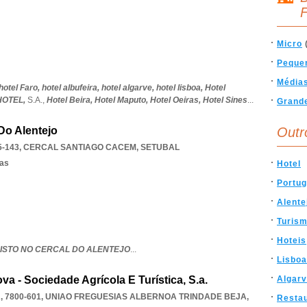
F
Micro
Peque
Média
hotel Faro,
hotel albufeira,
hotel algarve,
hotel lisboa,
Hotel
HOTEL,
S.A.,
Hotel Beira,
Hotel Maputo,
Hotel Oeiras,
Hotel Sines
...
Grand
 Do Alentejo
Outr
5-143
,
CERCAL SANTIAGO CACEM
,
SETUBAL
sas
Hotel
Portug
Alente
Turis
Hoteis
RISTO NO CERCAL DO ALENTEJO
...
Lisboa
 - Sociedade Agrícola E Turística, S.a.
Algar
 7800-601
,
UNIAO FREGUESIAS ALBERNOA TRINDADE BEJA
,
Resta