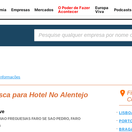
Pesquisar:
informações
Fi
sca para Hotel No Alentejo
C
ve
LISBO
IAO FREGUESIAS FARO SE SAO PEDRO
,
FARO
PORT
s
BRAG