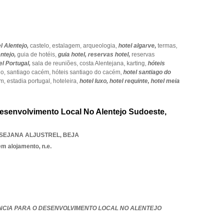
l Alentejo,
castelo,
estalagem,
arqueologia,
hotel algarve,
termas,
ntejo,
guia de hotéis,
guia hotel,
reservas hotel,
reservas
el Portugal,
sala de reuniões,
costa Alentejana,
karting,
hóteis
jo,
santiago cacém,
hóteis santiago do cacém,
hotel santiago do
ém,
estadia portugal,
hoteleira,
hotel luxo,
hotel requinte,
hotel meia
esenvolvimento Local No Alentejo Sudoeste,
SEJANA ALJUSTREL
,
BEJA
em alojamento, n.e.
ÊNCIA PARA O DESENVOLVIMENTO LOCAL NO ALENTEJO