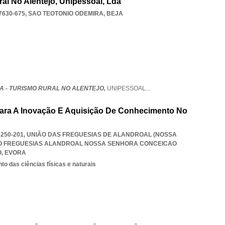
ral No Alentejo, Unipessoal, Lda
7630-675
,
SAO TEOTONIO ODEMIRA
,
BEJA
A - TURISMO RURAL NO ALENTEJO,
UNIPESSOAL
...
Para A Inovação E Aquisição De Conhecimento No
250-201, UNIÃO DAS FREGUESIAS DE ALANDROAL (NOSSA
O FREGUESIAS ALANDROAL NOSSA SENHORA CONCEICAO
O
,
EVORA
o das ciências físicas e naturais