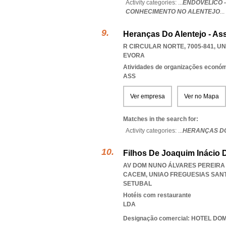
Activity categories: ...
ENDOVELICO 
CONHECIMENTO NO ALENTEJO
...
Heranças Do Alentejo - A
R CIRCULAR NORTE, 7005-841
,
UN
EVORA
Atividades de organizações económ
ASS
Ver empresa
Ver no Mapa
Matches in the search for:
Activity categories: ...
HERANÇAS DO
Filhos De Joaquim Inácio D
AV DOM NUNO ÁLVARES PEREIRA 9
CACEM
,
UNIAO FREGUESIAS SAN
SETUBAL
Hotéis com restaurante
LDA
Designação comercial: HOTEL D