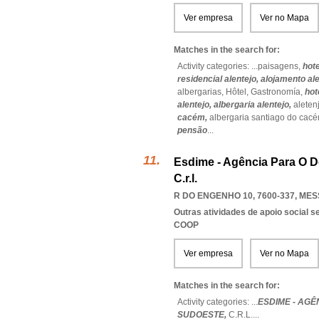
Ver empresa
Ver no Mapa
Matches in the search for:
Activity categories: ...
paisagens,
hote
residencial alentejo,
alojamento ale
albergarias,
Hôtel,
Gastronomía,
hot
alentejo,
albergaria alentejo,
aleten
cacém,
albergaria santiago do cac
pensão
...
Esdime - Agência Para O D
C.r.l.
R DO ENGENHO 10, 7600-337
,
MES
Outras atividades de apoio social s
COOP
Ver empresa
Ver no Mapa
Matches in the search for:
Activity categories: ...
ESDIME - AG
SUDOESTE,
C.R.L.
...