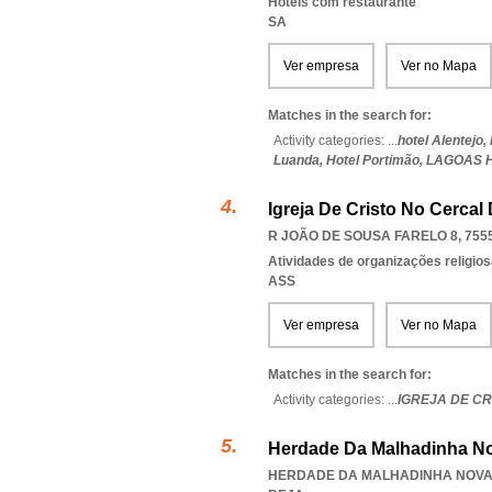
Hotéis com restaurante
SA
Ver empresa
Ver no Mapa
Matches in the search for:
Activity categories: ...
hotel Alentejo,
Luanda,
Hotel Portimão,
LAGOAS 
Igreja De Cristo No Cercal
R JOÃO DE SOUSA FARELO 8, 755
Atividades de organizações religio
ASS
Ver empresa
Ver no Mapa
Matches in the search for:
Activity categories: ...
IGREJA DE C
Herdade Da Malhadinha Nova
HERDADE DA MALHADINHA NOVA,