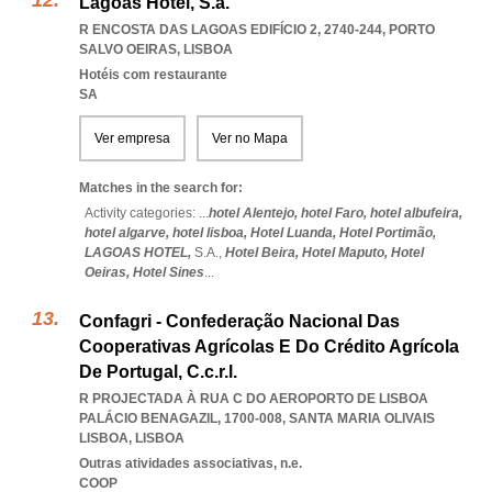
Lagoas Hotel, S.a.
R ENCOSTA DAS LAGOAS EDIFÍCIO 2, 2740-244
,
PORTO
SALVO OEIRAS
,
LISBOA
Hotéis com restaurante
SA
Ver empresa
Ver no Mapa
Matches in the search for:
Activity categories: ...
hotel Alentejo,
hotel Faro,
hotel albufeira,
hotel algarve,
hotel lisboa,
Hotel Luanda,
Hotel Portimão,
LAGOAS HOTEL,
S.A.,
Hotel Beira,
Hotel Maputo,
Hotel
Oeiras,
Hotel Sines
...
Confagri - Confederação Nacional Das
Cooperativas Agrícolas E Do Crédito Agrícola
De Portugal, C.c.r.l.
R PROJECTADA À RUA C DO AEROPORTO DE LISBOA
PALÁCIO BENAGAZIL, 1700-008
,
SANTA MARIA OLIVAIS
LISBOA
,
LISBOA
Outras atividades associativas, n.e.
COOP