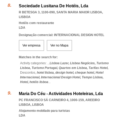
Sociedade Lusitana De Hotéis, Lda
R BETESGA 3, 1100-090
,
SANTA MARIA MAIOR LISBOA
,
LISBOA
Hotéis com restaurante
LDA
Designação comercial: INTERNACIONAL DESIGN HOTEL
Ver empresa
Ver no Mapa
Matches in the search for:
Activity categories: ...
Lisboa Lazer,
Lisboa Negócios,
Turismo
Lisboa,
Turismo Portugal,
Quartos em Lisboa,
Tarifas Hotel,
Descontos,
hotel lisboa,
design hotel,
cheque hotel,
Hotel
Internacional,
Internacional Design Hotel,
Tempo Lisboa,
Hotel,
hotéis lisboa
...
Maria Do Céu - Actividades Hoteleiras, Lda
PC FRANCISCO SÁ CARNEIRO 4, 1000-159
,
AREEIRO
LISBOA
,
LISBOA
Alojamento mobilado para turistas
LDA