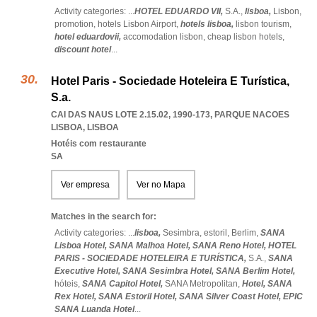
Activity categories: ...
HOTEL EDUARDO VII,
S.A.,
lisboa,
Lisbon,
promotion,
hotels Lisbon Airport,
hotels lisboa,
lisbon tourism,
hotel eduardovii,
accomodation lisbon,
cheap lisbon hotels,
discount hotel
...
Hotel Paris - Sociedade Hoteleira E Turística,
S.a.
CAI DAS NAUS LOTE 2.15.02, 1990-173
,
PARQUE NACOES
LISBOA
,
LISBOA
Hotéis com restaurante
SA
Ver empresa
Ver no Mapa
Matches in the search for:
Activity categories: ...
lisboa,
Sesimbra,
estoril,
Berlim,
SANA
Lisboa Hotel,
SANA Malhoa Hotel,
SANA Reno Hotel,
HOTEL
PARIS - SOCIEDADE HOTELEIRA E TURÍSTICA,
S.A.,
SANA
Executive Hotel,
SANA Sesimbra Hotel,
SANA Berlim Hotel,
hóteis,
SANA Capitol Hotel,
SANA Metropolitan,
Hotel,
SANA
Rex Hotel,
SANA Estoril Hotel,
SANA Silver Coast Hotel,
EPIC
SANA Luanda Hotel
...