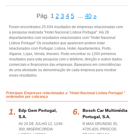
Pág.
1
2
3
4
5
...
40
»
Foram encontrados 25.034 resultados de empresas relacionadas com
a pesquisa realizada "Hotel Nacional Lisboa Portugal". Há 28
departamentos com resultados relacionados com "Hotel Nacional
Lisboa Portugal".Os resultados que aparecem podem estar
relacionados com Portugal, Lisboa, Hotel, Apartamentos, Porto,
Algarve, Lojas, Venda, Imoveis. Pode encontrar os 1200 primeiros
resultados para esta pesquisa com o telefone, direção e outros dados
comerciais e financeiros das empresas. Baseamos em coincidências
de uma atividade ou denominação de cada empresa para mostrar
esses resultados.
Principais Empresas relacionadas a "Hotel Nacional Lisboa Portugal "
ordenados por cobrança
Edp Gem Portugal,
Bosch Car Multimédia
S.a.
Portugal, S.a.
AV 24 DE JULHO 12, 1249-
R MAX GRUNDIG 35,
300
,
MISERICORDIA
4705-820
,
PRISCOS