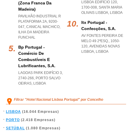
LISBOA EDIFÍCIO 120,
(zona Franca Da
1700-008
,
SANTA MARIA
Madeira)
OLIVAIS LISBOA
,
LISBOA
PAVILHÃO INDUSTRIAL R
PLATAFORMA 2A, 9200-
Itx Portugal -
047
,
CANICAL MACHICO
,
Confecções, S.a.
ILHA DA MADEIRA
AV FONTES PEREIRA DE
FUNCHAL
MELO 49 2ºESQ., 1050-
120
,
AVENIDAS NOVAS
Bp Portugal -
LISBOA
,
LISBOA
Comércio De
Combustíveis E
Lubrificantes, S.a.
LAGOAS PARK EDIFÍCIO 3,
2740-266
,
PORTO SALVO
OEIRAS
,
LISBOA
Filtrar "Hotel Nacional Lisboa Portugal" por Concelho
LISBOA
(16.044 Empresas)
PORTO
(2.418 Empresas)
SETÚBAL
(1.080 Empresas)