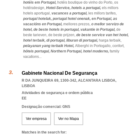
hotéis em Portugal,
hotéis boutique do vinho do Porto,
os
hotéisdesign,
Hotel-Service,
hotels a portugal,
els millors
hotels aportugal,
vacances a portugal,
les millors tarifes,
portugal hotelak,
portugal hotel onenak,
en Portugal,
as
vacacións en Portugal,
mellores prezos,
o mellor servizo de
hotel,
de beste hotels in portugal,
vakantie in Portugal,
de
beste tarieven,
de beste prijzen,
de beste service van het hotel,
hotel terbaik,
di portugal,
liburan di portugal,
harga terbaik,
pelayanan yang terbaik Hotel,
Alberghi in Portogallo,
confort,
hóteis portugal,
Northern Portugal,
hotel moderno,
family
vacations
...
Gabinete Nacional De Segurança
R DA JUNQUEIRA 69, 1300-342
,
ALCANTARA LISBOA
,
LISBOA
Atividades de segurança e ordem pública
EE
Designação comercial: GNS
Ver empresa
Ver no Mapa
Matches in the search for: