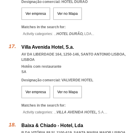
Designação comercial: HOTEL DURÃO
Ver empresa
Ver no Mapa
Matches in the search for:
Activity categories: ...
HOTEL DURÃO,
LDA
...
Villa Avenida Hotel, S.a.
AV DA LIBERDADE 164, 1250-146
,
SANTO ANTONIO LISBOA
,
LISBOA
Hotéis com restaurante
SA
Designação comercial: VALVERDE HOTEL
Ver empresa
Ver no Mapa
Matches in the search for:
Activity categories: ...
VILLA AVENIDA HOTEL,
S.A.
...
Baixa & Chiado - Hotel, Lda
R DA VITÓRIA 88 5º, 1100-619
,
SANTA MARIA MAIOR LISBOA
,