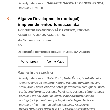
Activity categories: ...
GABINETE NACIONAL DE SEGURANÇA,
portugal,
governo
...
Algarve Developments (portugal) -
Empreendimentos Turísticos, S.a.
AV DOUTOR FRANCISCO SÁ CARNEIRO, 8200-340
,
ALBUFEIRA OLHOS AGUA
,
FARO
Hotéis com restaurante
SA
Designação comercial: BELVER HOTEL DA ALDEIA
Ver empresa
Ver no Mapa
Matches in the search for:
Activity categories: ...
Hotel Porto,
Hotel Évora,
hotel albufeira,
fado,
reservas online,
hotel lisboa,
portugal turismo,
algarve,
praia,
brasil hotel,
charme hotel,
gastronomia portuguesa,
hotel
curia,
hotel termal,
portugal hotel,
spa,
portugal viagens,
spas
portugal,
grande hotel da curia,
viajar portugal,
vinhos
portugal,
alojamento em portugal,
hotel lagos,
férias em
portugal,
hóteis algarve,
hóteis portugal,
ALGARVE
DEVELOPMENTS (PORTUGAL) - EMPREENDIMENTOS