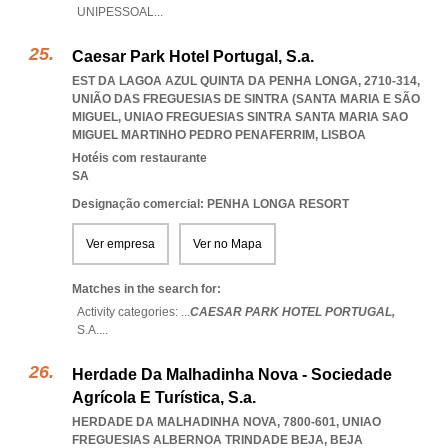
UNIPESSOAL
...
Caesar Park Hotel Portugal, S.a.
EST DA LAGOA AZUL QUINTA DA PENHA LONGA, 2710-314,
UNIÃO DAS FREGUESIAS DE SINTRA (SANTA MARIA E SÃO
MIGUEL
,
UNIAO FREGUESIAS SINTRA SANTA MARIA SAO
MIGUEL MARTINHO PEDRO PENAFERRIM
,
LISBOA
Hotéis com restaurante
SA
Designação comercial: PENHA LONGA RESORT
Ver empresa
Ver no Mapa
Matches in the search for:
Activity categories: ...
CAESAR PARK HOTEL PORTUGAL,
S.A.
...
Herdade Da Malhadinha Nova - Sociedade
Agrícola E Turística, S.a.
HERDADE DA MALHADINHA NOVA, 7800-601
,
UNIAO
FREGUESIAS ALBERNOA TRINDADE BEJA
,
BEJA