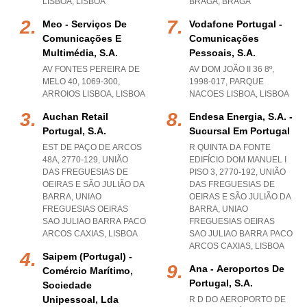
LISBOA
,
LISBOA
BRAGA
,
BRAGA
Meo - Serviços De
Vodafone Portugal -
Comunicações E
Comunicações
Multimédia, S.a.
Pessoais, S.a.
AV FONTES PEREIRA DE
AV DOM JOÃO II 36 8º,
MELO 40, 1069-300
,
1998-017
,
PARQUE
ARROIOS LISBOA
,
LISBOA
NACOES LISBOA
,
LISBOA
Auchan Retail
Endesa Energia, S.a. -
Portugal, S.a.
Sucursal Em Portugal
EST DE PAÇO DE ARCOS
R QUINTA DA FONTE
48A, 2770-129, UNIÃO
EDIFÍCIO DOM MANUEL I
DAS FREGUESIAS DE
PISO 3, 2770-192, UNIÃO
OEIRAS E SÃO JULIÃO DA
DAS FREGUESIAS DE
BARRA
,
UNIAO
OEIRAS E SÃO JULIÃO DA
FREGUESIAS OEIRAS
BARRA
,
UNIAO
SAO JULIAO BARRA PACO
FREGUESIAS OEIRAS
ARCOS CAXIAS
,
LISBOA
SAO JULIAO BARRA PACO
ARCOS CAXIAS
,
LISBOA
Saipem (portugal) -
Ana - Aeroportos De
Comércio Marítimo,
Portugal, S.a.
Sociedade
Unipessoal, Lda
R D DO AEROPORTO DE