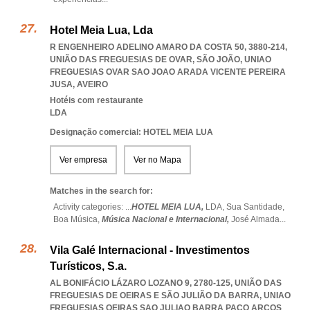
Hotel Meia Lua, Lda
R ENGENHEIRO ADELINO AMARO DA COSTA 50, 3880-214,
UNIÃO DAS FREGUESIAS DE OVAR, SÃO JOÃO
,
UNIAO
FREGUESIAS OVAR SAO JOAO ARADA VICENTE PEREIRA
JUSA
,
AVEIRO
Hotéis com restaurante
LDA
Designação comercial: HOTEL MEIA LUA
Ver empresa
Ver no Mapa
Matches in the search for:
Activity categories: ...
HOTEL MEIA LUA,
LDA,
Sua Santidade,
Boa Música,
Música Nacional e Internacional,
José Almada
...
Vila Galé Internacional - Investimentos
Turísticos, S.a.
AL BONIFÁCIO LÁZARO LOZANO 9, 2780-125, UNIÃO DAS
FREGUESIAS DE OEIRAS E SÃO JULIÃO DA BARRA
,
UNIAO
FREGUESIAS OEIRAS SAO JULIAO BARRA PACO ARCOS