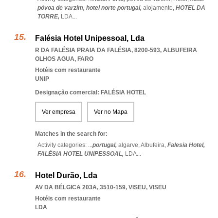
póvoa de varzim,
hotel norte portugal,
alojamento,
HOTEL DA
TORRE,
LDA
...
Falésia Hotel Unipessoal, Lda
R DA FALÉSIA PRAIA DA FALÉSIA, 8200-593
,
ALBUFEIRA
OLHOS AGUA
,
FARO
Hotéis com restaurante
UNIP
Designação comercial: FALÉSIA HOTEL
Ver empresa
Ver no Mapa
Matches in the search for:
Activity categories: ...
portugal,
algarve,
Albufeira,
Falesia Hotel,
FALÉSIA HOTEL UNIPESSOAL,
LDA
...
Hotel Durão, Lda
AV DA BÉLGICA 203A, 3510-159
,
VISEU
,
VISEU
Hotéis com restaurante
LDA