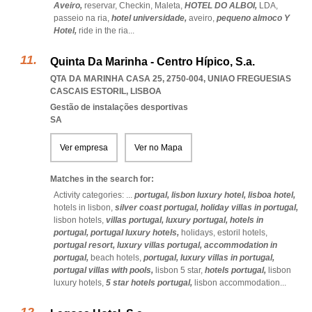
Aveiro,
reservar,
Checkin,
Maleta,
HOTEL DO ALBOI,
LDA,
passeio na ria,
hotel universidade,
aveiro,
pequeno almoco Y
Hotel,
ride in the ria
...
Quinta Da Marinha - Centro Hípico, S.a.
QTA DA MARINHA CASA 25, 2750-004
,
UNIAO FREGUESIAS
CASCAIS ESTORIL
,
LISBOA
Gestão de instalações desportivas
SA
Ver empresa
Ver no Mapa
Matches in the search for:
Activity categories: ...
portugal,
lisbon luxury hotel,
lisboa hotel,
hotels in lisbon,
silver coast portugal,
holiday villas in portugal,
lisbon hotels,
villas portugal,
luxury portugal,
hotels in
portugal,
portugal luxury hotels,
holidays,
estoril hotels,
portugal resort,
luxury villas portugal,
accommodation in
portugal,
beach hotels,
portugal,
luxury villas in portugal,
portugal villas with pools,
lisbon 5 star,
hotels portugal,
lisbon
luxury hotels,
5 star hotels portugal,
lisbon accommodation
...