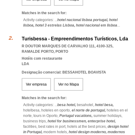
Matches in the search for:
Activity categories: ...
hotel nacional lisboa portugal,
hotel
lisboa,
hotel 3 estrelas Lisboa,
hotel nacional em lisboa
...
Turisbessa - Empreendimentos Turísticos, Lda
R DOUTOR MARQUES DE CARVALHO 111, 4100-325
,
RAMALDE PORTO
,
PORTO
Hotéis com restaurante
LDA
Designação comercial: BESSAHOTEL BOAVISTA
Ver empresa
Ver no Mapa
Matches in the search for:
Activity categories: ...
besa hotel,
besahotel,
hotel besa,
hotelbesa,
hoteles en oporto,
el norte de portugal,
hoteles en el
norte,
tours in Oporto,
Portugal vacations,
summer holidays,
business trips,
hotel for businessmen,
enterprise hotel,
facilities,
best rates in port,
hotels at the best prices,
design hotel
in Portugal,
modern hotels,
hotel design moderno,
modernos