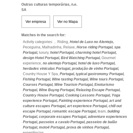
Outras culturas temporárias, n.e.
SA
Ver empresa
Ver no Mapa
Matches in the search for:
Activity categories: ...
Riding,
Hotel de Luxo no Alentejo,
Peceguina,
Malhadinha,
Relaxe,
Horse riding Portugal,
spa
Portugal,
luxury,
hotel Portugal,
charming hotel Portugal,
design Hotel Portugal,
Bird Watching Portugal,
Gourmet
experience,
no alentejo Portugal,
hotel de luxo Portugal,
herdades viniculas Portugal,
produção de vinho Portugal,
Country House Y Spa,
Portugal,
typical gastronomy Portugal,
Fishing Portugal,
Wine tasting Portugal,
Wine tours Portugal,
Courses Portugal,
Wine Tourism Portugal,
Enoturismo
Portugal,
Wine Buyng Portugal,
Relaxing Escape Portugal,
Country House Portugal,
Cooking Lessons Portugal,
Yoga
experience Portugal,
Painting experience Portugal,
art and
culture escapes Portugal,
art experience Portugal,
chill out
escape Portugal,
romantic escape Portugal,
team,
bulding
Portugal,
corporate escapes Portugal,
adventure experiences
Portugal,
passeios a cavalo Portugal,
passeios de balão
Portugal,
moto4 Portugal,
prova de vinhos Portugal,
experiências
...