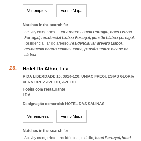
Ver empresa
Ver no Mapa
Matches in the search for:
Activity categories: ...
lar areeiro Lisboa Portugal,
hotel Lisboa
Portugal,
residencial Lisboa Portugal,
pensão Lisboa portugal,
Residencial lar do areeiro,
residencial lar areeiro Lisboa,
residencial centro cidade Lisboa,
pensão centro cidade de
Lisboa
...
Hotel Do Alboi, Lda
R DA LIBERDADE 10, 3810-126
,
UNIAO FREGUESIAS GLORIA
VERA CRUZ AVEIRO
,
AVEIRO
Hotéis com restaurante
LDA
Designação comercial: HOTEL DAS SALINAS
Ver empresa
Ver no Mapa
Matches in the search for:
Activity categories: ...
residêncial,
estúdio,
hotel Portugal,
hotel