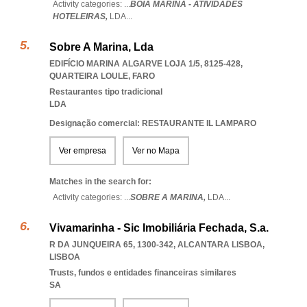
Activity categories: ...
BÓIA MARINA - ATIVIDADES
HOTELEIRAS,
LDA
...
Sobre A Marina, Lda
EDIFÍCIO MARINA ALGARVE LOJA 1/5, 8125-428
,
QUARTEIRA LOULE
,
FARO
Restaurantes tipo tradicional
LDA
Designação comercial: RESTAURANTE IL LAMPARO
Ver empresa
Ver no Mapa
Matches in the search for:
Activity categories: ...
SOBRE A MARINA,
LDA
...
Vivamarinha - Sic Imobiliária Fechada, S.a.
R DA JUNQUEIRA 65, 1300-342
,
ALCANTARA LISBOA
,
LISBOA
Trusts, fundos e entidades financeiras similares
SA