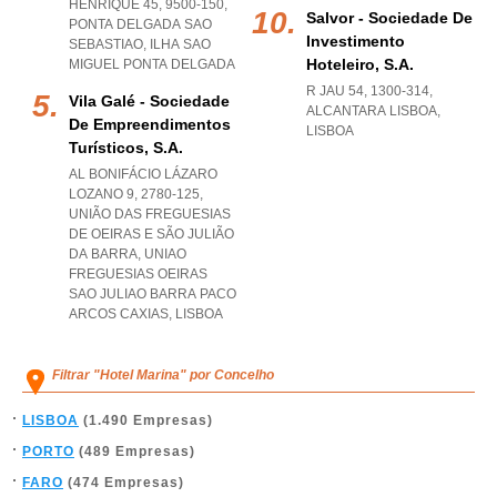
HENRIQUE 45, 9500-150
,
Salvor - Sociedade De
PONTA DELGADA SAO
Investimento
SEBASTIAO
,
ILHA SAO
Hoteleiro, S.a.
MIGUEL PONTA DELGADA
R JAU 54, 1300-314
,
Vila Galé - Sociedade
ALCANTARA LISBOA
,
De Empreendimentos
LISBOA
Turísticos, S.a.
AL BONIFÁCIO LÁZARO
LOZANO 9, 2780-125,
UNIÃO DAS FREGUESIAS
DE OEIRAS E SÃO JULIÃO
DA BARRA
,
UNIAO
FREGUESIAS OEIRAS
SAO JULIAO BARRA PACO
ARCOS CAXIAS
,
LISBOA
Filtrar "Hotel Marina" por Concelho
LISBOA
(1.490 Empresas)
PORTO
(489 Empresas)
FARO
(474 Empresas)