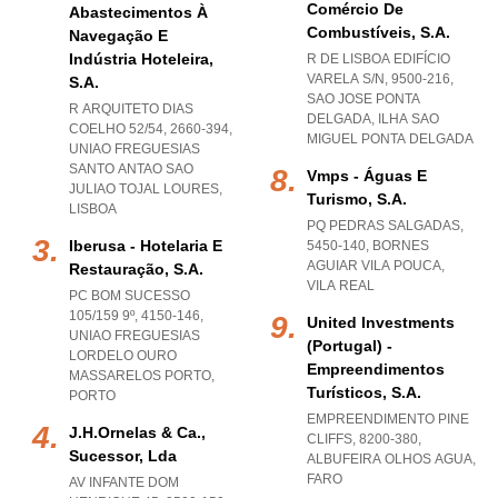
Comércio De
Abastecimentos À
Combustíveis, S.a.
Navegação E
Indústria Hoteleira,
R DE LISBOA EDIFÍCIO
VARELA S/N, 9500-216
,
S.a.
SAO JOSE PONTA
R ARQUITETO DIAS
DELGADA
,
ILHA SAO
COELHO 52/54, 2660-394
,
MIGUEL PONTA DELGADA
UNIAO FREGUESIAS
SANTO ANTAO SAO
Vmps - Águas E
JULIAO TOJAL LOURES
,
Turismo, S.a.
LISBOA
PQ PEDRAS SALGADAS,
Iberusa - Hotelaria E
5450-140
,
BORNES
AGUIAR VILA POUCA
,
Restauração, S.a.
VILA REAL
PC BOM SUCESSO
105/159 9º, 4150-146
,
United Investments
UNIAO FREGUESIAS
(portugal) -
LORDELO OURO
Empreendimentos
MASSARELOS PORTO
,
Turísticos, S.a.
PORTO
EMPREENDIMENTO PINE
J.h.ornelas & Ca.,
CLIFFS, 8200-380
,
Sucessor, Lda
ALBUFEIRA OLHOS AGUA
,
FARO
AV INFANTE DOM