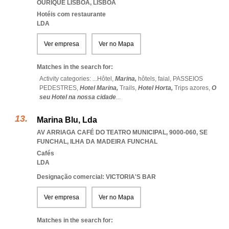
OURIQUE LISBOA
,
LISBOA
Hotéis com restaurante
LDA
Ver empresa
Ver no Mapa
Matches in the search for:
Activity categories: ...
Hôtel,
Marina,
hôtels,
faial,
PASSEIOS
PEDESTRES,
Hotel Marina,
Trails,
Hotel Horta,
Trips azores,
O
seu Hotel na nossa cidade
...
Marina Blu, Lda
AV ARRIAGA CAFÉ DO TEATRO MUNICIPAL, 9000-060
,
SE
FUNCHAL
,
ILHA DA MADEIRA FUNCHAL
Cafés
LDA
Designação comercial: VICTORIA'S BAR
Ver empresa
Ver no Mapa
Matches in the search for: