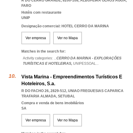
R DO CERRO GRANDE, 8200-108
,
ALBUFEIRA OLHOS AGUA
,
FARO
Hotéis com restaurante
UNIP
Designação comercial: HOTEL CERRO DA MARINA
Ver empresa
Ver no Mapa
Matches in the search for:
Activity categories: ...
CERRO DA MARINA - EXPLORAÇÕES
TURÍSTICAS E HOTELEIRAS,
UNIPESSOAL
...
Vista Marina - Empreendimentos Turísticos E
Hoteleiros, S.a.
R DO FACHO 26, 2829-512
,
UNIAO FREGUESIAS CAPARICA
TRAFARIA ALMADA
,
SETUBAL
Compra e venda de bens imobiliários
SA
Ver empresa
Ver no Mapa