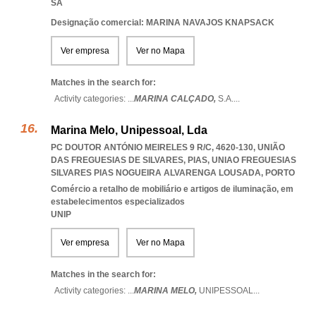
SA
Designação comercial: MARINA NAVAJOS KNAPSACK
Ver empresa
Ver no Mapa
Matches in the search for:
Activity categories: ...
MARINA CALÇADO,
S.A.
...
Marina Melo, Unipessoal, Lda
PC DOUTOR ANTÓNIO MEIRELES 9 R/C, 4620-130, UNIÃO
DAS FREGUESIAS DE SILVARES, PIAS
,
UNIAO FREGUESIAS
SILVARES PIAS NOGUEIRA ALVARENGA LOUSADA
,
PORTO
Comércio a retalho de mobiliário e artigos de iluminação, em
estabelecimentos especializados
UNIP
Ver empresa
Ver no Mapa
Matches in the search for:
Activity categories: ...
MARINA MELO,
UNIPESSOAL
...