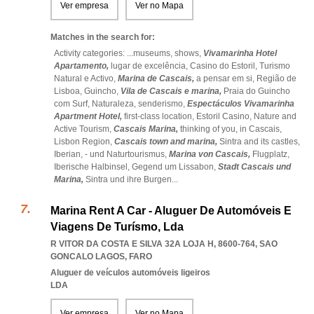
Ver empresa
Ver no Mapa
Matches in the search for:
Activity categories: ...
museums,
shows,
Vivamarinha Hotel
Apartamento,
lugar de excelência,
Casino do Estoril,
Turismo
Natural e Activo,
Marina de Cascais,
a pensar em si,
Região de
Lisboa,
Guincho,
Vila de Cascais e marina,
Praia do Guincho
com Surf,
Naturaleza,
senderismo,
Espectáculos Vivamarinha
Apartment Hotel,
first-class location,
Estoril Casino,
Nature and
Active Tourism,
Cascais Marina,
thinking of you,
in Cascais,
Lisbon Region,
Cascais town and marina,
Sintra and its castles,
Iberian,
- und Naturtourismus,
Marina von Cascais,
Flugplatz,
Iberische Halbinsel,
Gegend um Lissabon,
Stadt Cascais und
Marina,
Sintra und ihre Burgen
...
Marina Rent A Car - Aluguer De Automóveis E
Viagens De Turísmo, Lda
R VITOR DA COSTA E SILVA 32A LOJA H, 8600-764
,
SAO
GONCALO LAGOS
,
FARO
Aluguer de veículos automóveis ligeiros
LDA
Ver empresa
Ver no Mapa