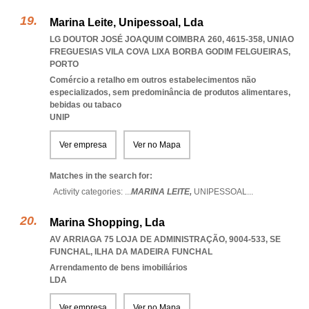
Marina Leite, Unipessoal, Lda
LG DOUTOR JOSÉ JOAQUIM COIMBRA 260, 4615-358
,
UNIAO
FREGUESIAS VILA COVA LIXA BORBA GODIM FELGUEIRAS
,
PORTO
Comércio a retalho em outros estabelecimentos não
especializados, sem predominância de produtos alimentares,
bebidas ou tabaco
UNIP
Ver empresa
Ver no Mapa
Matches in the search for:
Activity categories: ...
MARINA LEITE,
UNIPESSOAL
...
Marina Shopping, Lda
AV ARRIAGA 75 LOJA DE ADMINISTRAÇÃO, 9004-533
,
SE
FUNCHAL
,
ILHA DA MADEIRA FUNCHAL
Arrendamento de bens imobiliários
LDA
Ver empresa
Ver no Mapa