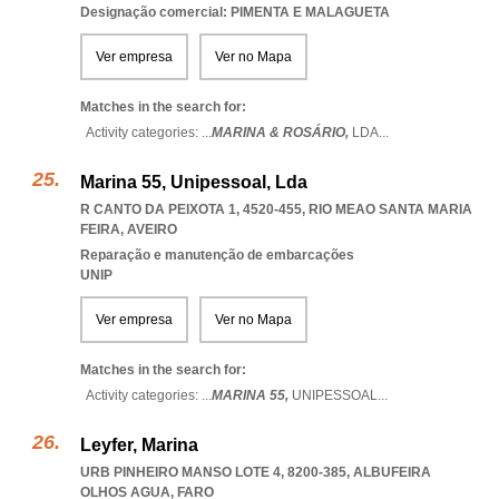
Designação comercial: PIMENTA E MALAGUETA
Ver empresa
Ver no Mapa
Matches in the search for:
Activity categories: ...
MARINA & ROSÁRIO,
LDA
...
Marina 55, Unipessoal, Lda
R CANTO DA PEIXOTA 1, 4520-455
,
RIO MEAO SANTA MARIA
FEIRA
,
AVEIRO
Reparação e manutenção de embarcações
UNIP
Ver empresa
Ver no Mapa
Matches in the search for:
Activity categories: ...
MARINA 55,
UNIPESSOAL
...
Leyfer, Marina
URB PINHEIRO MANSO LOTE 4, 8200-385
,
ALBUFEIRA
OLHOS AGUA
,
FARO