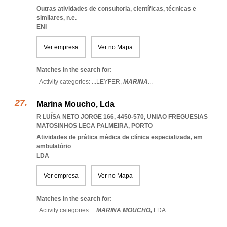
Outras atividades de consultoria, científicas, técnicas e
similares, n.e.
ENI
Ver empresa
Ver no Mapa
Matches in the search for:
Activity categories: ...
LEYFER,
MARINA
...
Marina Moucho, Lda
R LUÍSA NETO JORGE 166, 4450-570
,
UNIAO FREGUESIAS
MATOSINHOS LECA PALMEIRA
,
PORTO
Atividades de prática médica de clínica especializada, em
ambulatório
LDA
Ver empresa
Ver no Mapa
Matches in the search for:
Activity categories: ...
MARINA MOUCHO,
LDA
...