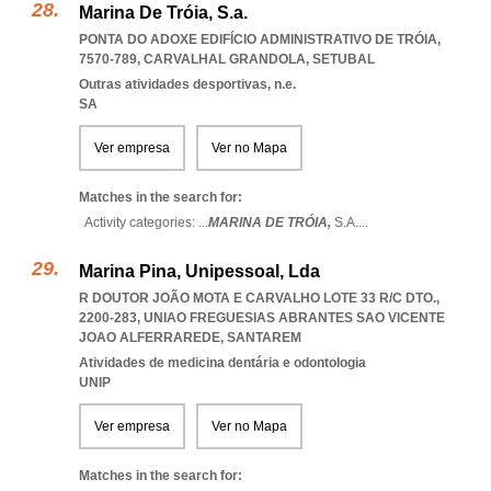
Marina De Tróia, S.a.
PONTA DO ADOXE EDIFÍCIO ADMINISTRATIVO DE TRÓIA,
7570-789
,
CARVALHAL GRANDOLA
,
SETUBAL
Outras atividades desportivas, n.e.
SA
Ver empresa
Ver no Mapa
Matches in the search for:
Activity categories: ...
MARINA DE TRÓIA,
S.A.
...
Marina Pina, Unipessoal, Lda
R DOUTOR JOÃO MOTA E CARVALHO LOTE 33 R/C DTO.,
2200-283
,
UNIAO FREGUESIAS ABRANTES SAO VICENTE
JOAO ALFERRAREDE
,
SANTAREM
Atividades de medicina dentária e odontologia
UNIP
Ver empresa
Ver no Mapa
Matches in the search for: