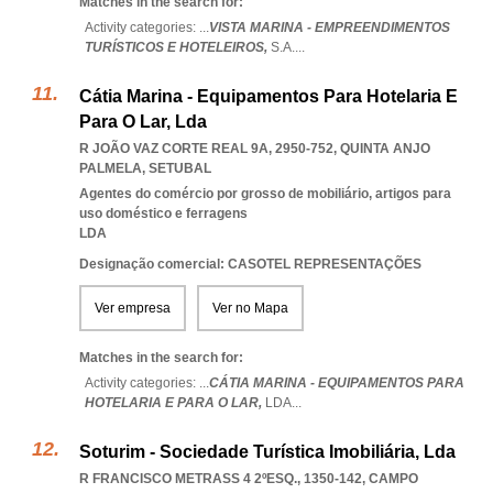
Matches in the search for:
Activity categories: ...
VISTA MARINA - EMPREENDIMENTOS
TURÍSTICOS E HOTELEIROS,
S.A.
...
Cátia Marina - Equipamentos Para Hotelaria E
Para O Lar, Lda
R JOÃO VAZ CORTE REAL 9A, 2950-752
,
QUINTA ANJO
PALMELA
,
SETUBAL
Agentes do comércio por grosso de mobiliário, artigos para
uso doméstico e ferragens
LDA
Designação comercial: CASOTEL REPRESENTAÇÕES
Ver empresa
Ver no Mapa
Matches in the search for:
Activity categories: ...
CÁTIA MARINA - EQUIPAMENTOS PARA
HOTELARIA E PARA O LAR,
LDA
...
Soturim - Sociedade Turística Imobiliária, Lda
R FRANCISCO METRASS 4 2ºESQ., 1350-142
,
CAMPO