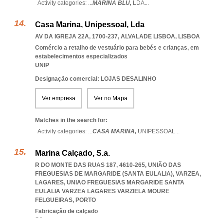
Activity categories: ...
MARINA BLU,
LDA
...
Casa Marina, Unipessoal, Lda
AV DA IGREJA 22A, 1700-237
,
ALVALADE LISBOA
,
LISBOA
Comércio a retalho de vestuário para bebés e crianças, em
estabelecimentos especializados
UNIP
Designação comercial: LOJAS DESALINHO
Ver empresa
Ver no Mapa
Matches in the search for:
Activity categories: ...
CASA MARINA,
UNIPESSOAL
...
Marina Calçado, S.a.
R DO MONTE DAS RUAS 187, 4610-265, UNIÃO DAS
FREGUESIAS DE MARGARIDE (SANTA EULALIA), VARZEA,
LAGARES
,
UNIAO FREGUESIAS MARGARIDE SANTA
EULALIA VARZEA LAGARES VARZIELA MOURE
FELGUEIRAS
,
PORTO
Fabricação de calçado