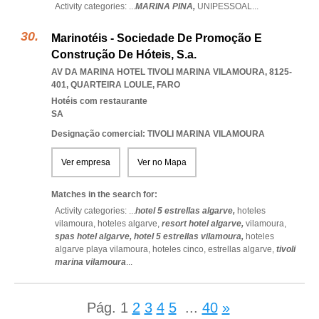
Activity categories: ...
MARINA PINA,
UNIPESSOAL
...
Marinotéis - Sociedade De Promoção E
Construção De Hóteis, S.a.
AV DA MARINA HOTEL TIVOLI MARINA VILAMOURA, 8125-
401
,
QUARTEIRA LOULE
,
FARO
Hotéis com restaurante
SA
Designação comercial: TIVOLI MARINA VILAMOURA
Ver empresa
Ver no Mapa
Matches in the search for:
Activity categories: ...
hotel 5 estrellas algarve,
hoteles
vilamoura,
hoteles algarve,
resort hotel algarve,
vilamoura,
spas hotel algarve,
hotel 5 estrellas vilamoura,
hoteles
algarve playa vilamoura,
hoteles cinco,
estrellas algarve,
tivoli
marina vilamoura
...
Pág.
1
2
3
4
5
...
40
»