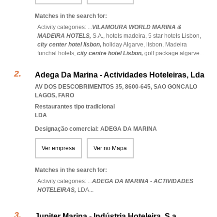
Matches in the search for:
Activity categories: ...
VILAMOURA WORLD MARINA &
MADEIRA HOTELS,
S.A.,
hotels madeira,
5 star hotels Lisbon,
city center hotel lisbon,
holiday Algarve,
lisbon,
Madeira
funchal hotels,
city centre hotel Lisbon,
golf package algarve
...
Adega Da Marina - Actividades Hoteleiras, Lda
AV DOS DESCOBRIMENTOS 35, 8600-645
,
SAO GONCALO
LAGOS
,
FARO
Restaurantes tipo tradicional
LDA
Designação comercial: ADEGA DA MARINA
Ver empresa
Ver no Mapa
Matches in the search for:
Activity categories: ...
ADEGA DA MARINA - ACTIVIDADES
HOTELEIRAS,
LDA
...
Jupiter Marina - Indústria Hoteleira, S.a.