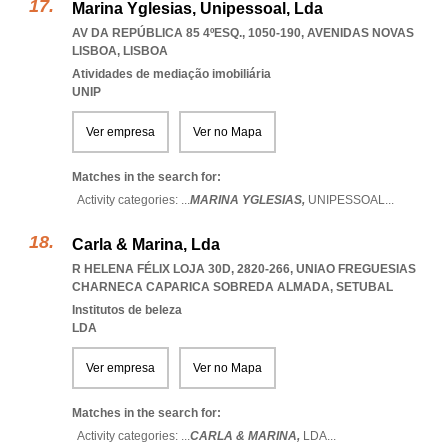
Marina Yglesias, Unipessoal, Lda
AV DA REPÚBLICA 85 4ºESQ., 1050-190
,
AVENIDAS NOVAS
LISBOA
,
LISBOA
Atividades de mediação imobiliária
UNIP
Ver empresa
Ver no Mapa
Matches in the search for:
Activity categories: ...
MARINA YGLESIAS,
UNIPESSOAL
...
Carla & Marina, Lda
R HELENA FÉLIX LOJA 30D, 2820-266
,
UNIAO FREGUESIAS
CHARNECA CAPARICA SOBREDA ALMADA
,
SETUBAL
Institutos de beleza
LDA
Ver empresa
Ver no Mapa
Matches in the search for:
Activity categories: ...
CARLA & MARINA,
LDA
...