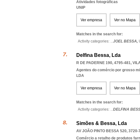
Atividades fotográficas
UNIP
Ver empresa
Ver no Mapa
Matches in the search for:
Activity categories: ...
JOEL BESSA,
Delfina Bessa, Lda
R DE PADERNE 190, 4795-481
,
VIL
Agentes do comércio por grosso m
LDA
Ver empresa
Ver no Mapa
Matches in the search for:
Activity categories: ...
DELFINA BES
Simões & Bessa, Lda
AV JOÃO PINTO BESSA 520, 3720-
Comércio a retalho de produtos fa