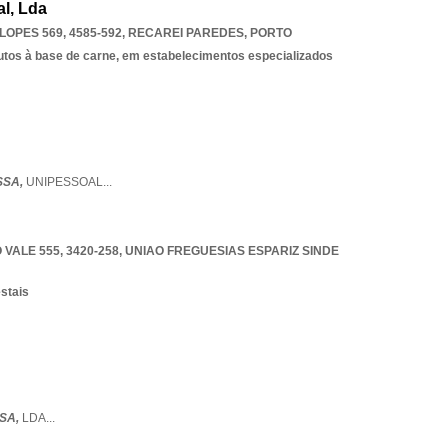
l, Lda
OPES 569, 4585-592
,
RECAREI PAREDES
,
PORTO
utos à base de carne, em estabelecimentos especializados
SSA,
UNIPESSOAL
...
ALE 555, 3420-258
,
UNIAO FREGUESIAS ESPARIZ SINDE
estais
SA,
LDA
...