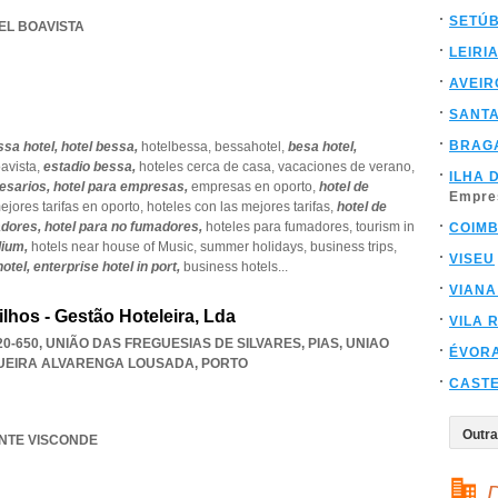
SETÚ
TEL BOAVISTA
LEIRI
AVEIR
SANT
BRAG
ssa hotel,
hotel bessa,
hotelbessa,
bessahotel,
besa hotel,
avista,
estadio bessa,
hoteles cerca de casa,
vacaciones de verano,
ILHA 
esarios,
hotel para empresas,
empresas en oporto,
hotel de
Empre
ejores tarifas en oporto,
hoteles con las mejores tarifas,
hotel de
adores,
hotel para no fumadores,
hoteles para fumadores,
tourism in
COIM
dium,
hotels near house of Music,
summer holidays,
business trips,
VISEU
hotel,
enterprise hotel in port,
business hotels
...
VIANA
lhos - Gestão Hoteleira, Lda
VILA 
0-650, UNIÃO DAS FREGUESIAS DE SILVARES, PIAS
,
UNIAO
ÉVOR
GUEIRA ALVARENGA LOUSADA
,
PORTO
CAST
ANTE VISCONDE
D