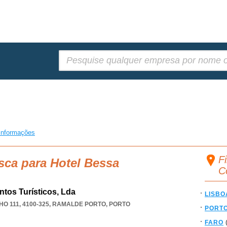
Pesquisar:
informações
F
sca para Hotel Bessa
C
tos Turísticos, Lda
LISBO
 111, 4100-325
,
RAMALDE PORTO
,
PORTO
PORT
FARO