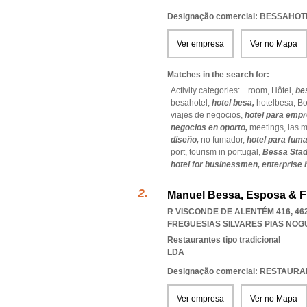
Designação comercial: BESSAHO
Ver empresa
Ver no Mapa
Matches in the search for:
Activity categories: ...
room,
Hôtel,
be
besahotel,
hotel besa,
hotelbesa,
Bo
viajes de negocios,
hotel para empr
negocios en oporto,
meetings,
las m
diseño,
no fumador,
hotel para fum
port,
tourism in portugal,
Bessa Sta
hotel for businessmen,
enterprise 
Manuel Bessa, Esposa & Fi
R VISCONDE DE ALENTÉM 416, 462
FREGUESIAS SILVARES PIAS NO
Restaurantes tipo tradicional
LDA
Designação comercial: RESTAUR
Ver empresa
Ver no Mapa