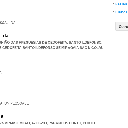
Ferias
Lisboa
SSA,
LDA
...
 Lda
, UNIÃO DAS FREGUESIAS DE CEDOFEITA, SANTO ILDEFONSO,
S CEDOFEITA SANTO ILDEFONSO SE MIRAGAIA SAO NICOLAU
A
A,
UNIPESSOAL
...
da
A ARMAZÉM BJ3, 4200-283
,
PARANHOS PORTO
,
PORTO