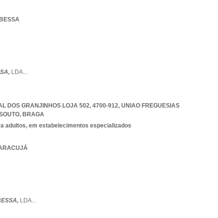
 BESSA
SSA,
LDA
...
L DOS GRANJINHOS LOJA 502, 4700-912
,
UNIAO FREGUESIAS
 SOUTO
,
BRAGA
ra adultos, em estabelecimentos especializados
 MARACUJÁ
BESSA,
LDA
...