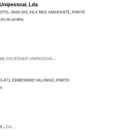
Unipessoal, Lda
DTO., 4605-304
,
VILA MEA AMARANTE
,
PORTO
ão de jardins
SA,
SOCIEDADE UNIPESSOAL
...
5-671
,
ERMESINDE VALONGO
,
PORTO
os
A,
LDA
...