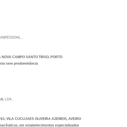
UNIPESSOAL
...
A NOVA CAMPO SANTO TIRSO
,
PORTO
isto sem predominância
SA,
LDA
...
763
,
VILA CUCUJAES OLIVEIRA AZEMEIS
,
AVEIRO
rmacêuticos, em estabelecimentos especializados