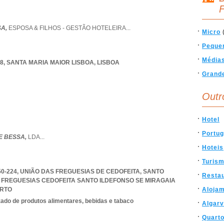
F
SA,
ESPOSA & FILHOS - GESTÃO HOTELEIRA
...
Micro
Peque
Média
8
,
SANTA MARIA MAIOR LISBOA
,
LISBOA
Grand
Outr
Hotel
Portug
E BESSA,
LDA
...
Hoteis
Turis
050-224, UNIÃO DAS FREGUESIAS DE CEDOFEITA, SANTO
Resta
 FREGUESIAS CEDOFEITA SANTO ILDEFONSO SE MIRAGAIA
RTO
Aloja
ado de produtos alimentares, bebidas e tabaco
Algar
Quart