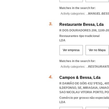
Matches in the search for:
Activity categories: ...
MANUEL BES
Restaurante Bessa, Lda
R DOS DOURADORES 206, 1100-20
Restaurantes tipo tradicional
LDA
Ver empresa
Ver no Mapa
Matches in the search for:
Activity categories: ...
RESTAURANT
Campos & Bessa, Lda
R DAMIÃO DE GÓIS 432 5ºESQ., 4
ILDEFONSO, SE, MIRAGAIA
,
UNIAO
SAO NICOLAU VITORIA PORTO
,
PO
Comércio por grosso não especializ
LDA