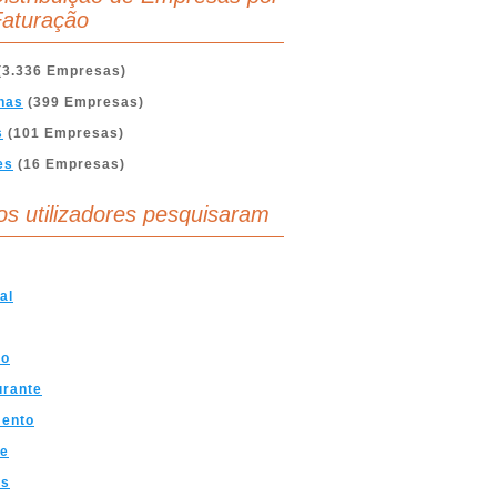
aturação
(3.336 Empresas)
nas
(399 Empresas)
s
(101 Empresas)
es
(16 Empresas)
os utilizadores pesquisaram
al
mo
urante
mento
ve
os