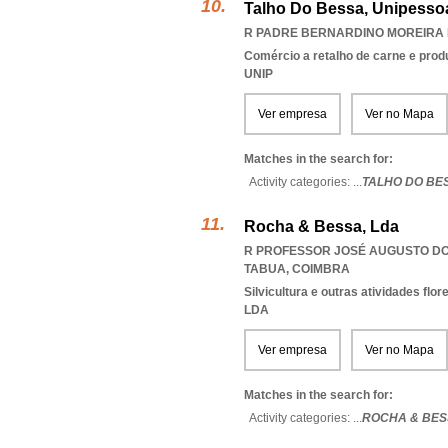
Talho Do Bessa, Unipessoa
R PADRE BERNARDINO MOREIRA L
Comércio a retalho de carne e prod
UNIP
Ver empresa
Ver no Mapa
Matches in the search for:
Activity categories: ...
TALHO DO BE
Rocha & Bessa, Lda
R PROFESSOR JOSÉ AUGUSTO DO V
TABUA
,
COIMBRA
Silvicultura e outras atividades flor
LDA
Ver empresa
Ver no Mapa
Matches in the search for:
Activity categories: ...
ROCHA & BES