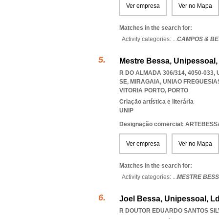
Ver empresa
Ver no Mapa
Matches in the search for:
Activity categories: ...
CAMPOS & BE
Mestre Bessa, Unipessoal,
R DO ALMADA 306/314, 4050-033
SE, MIRAGAIA
,
UNIAO FREGUESIA
VITORIA PORTO
,
PORTO
Criação artística e literária
UNIP
Designação comercial: ARTEBESS
Ver empresa
Ver no Mapa
Matches in the search for:
Activity categories: ...
MESTRE BESS
Joel Bessa, Unipessoal, L
R DOUTOR EDUARDO SANTOS SILV