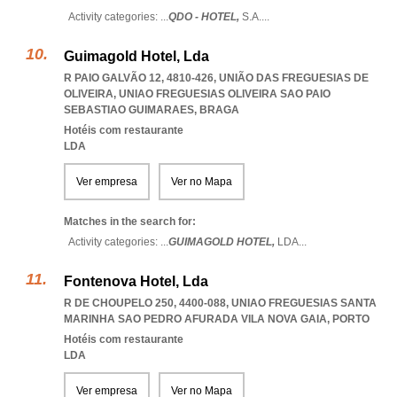
Activity categories: ...
QDO - HOTEL,
S.A.
...
Guimagold Hotel, Lda
R PAIO GALVÃO 12, 4810-426, UNIÃO DAS FREGUESIAS DE
OLIVEIRA
,
UNIAO FREGUESIAS OLIVEIRA SAO PAIO
SEBASTIAO GUIMARAES
,
BRAGA
Hotéis com restaurante
LDA
Ver empresa
Ver no Mapa
Matches in the search for:
Activity categories: ...
GUIMAGOLD HOTEL,
LDA
...
Fontenova Hotel, Lda
R DE CHOUPELO 250, 4400-088
,
UNIAO FREGUESIAS SANTA
MARINHA SAO PEDRO AFURADA VILA NOVA GAIA
,
PORTO
Hotéis com restaurante
LDA
Ver empresa
Ver no Mapa