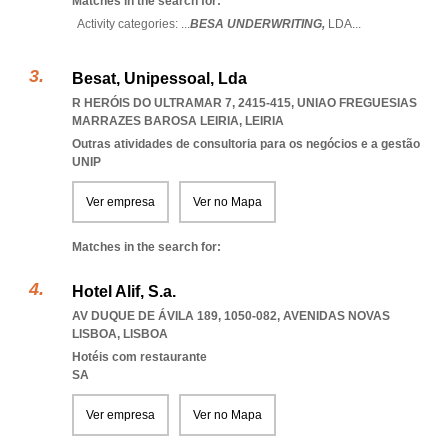
Matches in the search for:
Activity categories: ...
BESA UNDERWRITING,
LDA
...
Besat, Unipessoal, Lda
R HERÓIS DO ULTRAMAR 7, 2415-415
,
UNIAO FREGUESIAS
MARRAZES BAROSA LEIRIA
,
LEIRIA
Outras atividades de consultoria para os negócios e a gestão
UNIP
Ver empresa
Ver no Mapa
Matches in the search for:
Hotel Alif, S.a.
AV DUQUE DE ÁVILA 189, 1050-082
,
AVENIDAS NOVAS
LISBOA
,
LISBOA
Hotéis com restaurante
SA
Ver empresa
Ver no Mapa