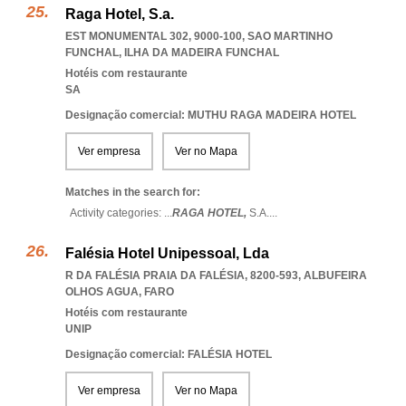
Raga Hotel, S.a.
EST MONUMENTAL 302, 9000-100
,
SAO MARTINHO
FUNCHAL
,
ILHA DA MADEIRA FUNCHAL
Hotéis com restaurante
SA
Designação comercial: MUTHU RAGA MADEIRA HOTEL
Ver empresa
Ver no Mapa
Matches in the search for:
Activity categories: ...
RAGA HOTEL,
S.A.
...
Falésia Hotel Unipessoal, Lda
R DA FALÉSIA PRAIA DA FALÉSIA, 8200-593
,
ALBUFEIRA
OLHOS AGUA
,
FARO
Hotéis com restaurante
UNIP
Designação comercial: FALÉSIA HOTEL
Ver empresa
Ver no Mapa