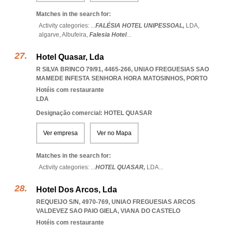
Matches in the search for:
Activity categories: ...
FALÉSIA HOTEL UNIPESSOAL,
LDA,
algarve,
Albufeira,
Falesia Hotel
...
Hotel Quasar, Lda
R SILVA BRINCO 79/91, 4465-266
,
UNIAO FREGUESIAS SAO
MAMEDE INFESTA SENHORA HORA MATOSINHOS
,
PORTO
Hotéis com restaurante
LDA
Designação comercial: HOTEL QUASAR
Ver empresa
Ver no Mapa
Matches in the search for:
Activity categories: ...
HOTEL QUASAR,
LDA
...
Hotel Dos Arcos, Lda
REQUEIJO S/N, 4970-769
,
UNIAO FREGUESIAS ARCOS
VALDEVEZ SAO PAIO GIELA
,
VIANA DO CASTELO
Hotéis com restaurante