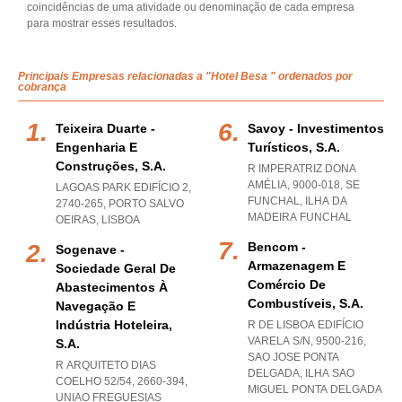
coincidências de uma atividade ou denominação de cada empresa
para mostrar esses resultados.
Principais Empresas relacionadas a "Hotel Besa " ordenados por
cobrança
Teixeira Duarte -
Savoy - Investimentos
Engenharia E
Turísticos, S.a.
Construções, S.a.
R IMPERATRIZ DONA
AMÉLIA, 9000-018
,
SE
LAGOAS PARK EDIFÍCIO 2,
FUNCHAL
,
ILHA DA
2740-265
,
PORTO SALVO
MADEIRA FUNCHAL
OEIRAS
,
LISBOA
Bencom -
Sogenave -
Armazenagem E
Sociedade Geral De
Comércio De
Abastecimentos À
Combustíveis, S.a.
Navegação E
Indústria Hoteleira,
R DE LISBOA EDIFÍCIO
VARELA S/N, 9500-216
,
S.a.
SAO JOSE PONTA
R ARQUITETO DIAS
DELGADA
,
ILHA SAO
COELHO 52/54, 2660-394
,
MIGUEL PONTA DELGADA
UNIAO FREGUESIAS