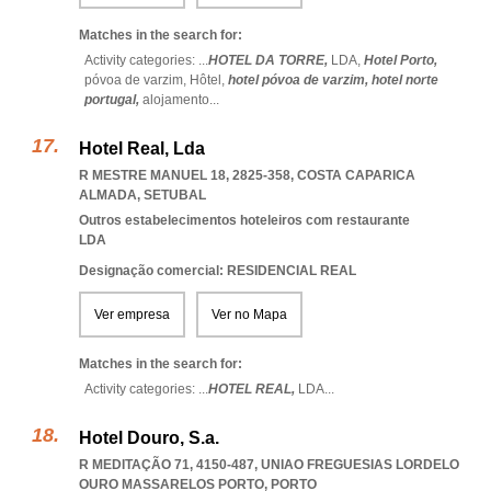
Matches in the search for:
Activity categories: ...
HOTEL DA TORRE,
LDA,
Hotel Porto,
póvoa de varzim,
Hôtel,
hotel póvoa de varzim,
hotel norte
portugal,
alojamento
...
Hotel Real, Lda
R MESTRE MANUEL 18, 2825-358
,
COSTA CAPARICA
ALMADA
,
SETUBAL
Outros estabelecimentos hoteleiros com restaurante
LDA
Designação comercial: RESIDENCIAL REAL
Ver empresa
Ver no Mapa
Matches in the search for:
Activity categories: ...
HOTEL REAL,
LDA
...
Hotel Douro, S.a.
R MEDITAÇÃO 71, 4150-487
,
UNIAO FREGUESIAS LORDELO
OURO MASSARELOS PORTO
,
PORTO