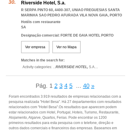
Riverside Hotel, S.a.
R SERPA PINTO 60, 4400-307
,
UNIAO FREGUESIAS SANTA
MARINHA SAO PEDRO AFURADA VILA NOVA GAIA
,
PORTO
Hotéis com restaurante
SA
Designação comercial: FORTE DE GAIA HOTEL PORTO
Ver empresa
Ver no Mapa
Matches in the search for:
Activity categories: ...
RIVERSIDE HOTEL,
S.A.
...
Pág.
1
2
3
4
5
...
40
»
Foram encontrados 3.919 resultados de empresas relacionadas com a
pesquisa realizada "Hotel Besa". Há 27 departamentos com resultados
relacionados com "Hotel Besa".Os resultados que aparecem podem
estar relacionados com Hotel, Portugal, Hoteis, Turismo, Restaurante,
Alojamento, Algarve, Quartos, Ferias. Pode encontrar os 1200
primeiros resultados para esta pesquisa com o telefone, direção e
outros dados comerciais e financeiros das empresas. Baseamos em