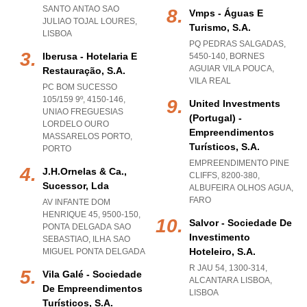
SANTO ANTAO SAO
Vmps - Águas E
JULIAO TOJAL LOURES
,
Turismo, S.a.
LISBOA
PQ PEDRAS SALGADAS,
Iberusa - Hotelaria E
5450-140
,
BORNES
AGUIAR VILA POUCA
,
Restauração, S.a.
VILA REAL
PC BOM SUCESSO
105/159 9º, 4150-146
,
United Investments
UNIAO FREGUESIAS
(portugal) -
LORDELO OURO
Empreendimentos
MASSARELOS PORTO
,
Turísticos, S.a.
PORTO
EMPREENDIMENTO PINE
J.h.ornelas & Ca.,
CLIFFS, 8200-380
,
Sucessor, Lda
ALBUFEIRA OLHOS AGUA
,
FARO
AV INFANTE DOM
HENRIQUE 45, 9500-150
,
Salvor - Sociedade De
PONTA DELGADA SAO
Investimento
SEBASTIAO
,
ILHA SAO
Hoteleiro, S.a.
MIGUEL PONTA DELGADA
R JAU 54, 1300-314
,
Vila Galé - Sociedade
ALCANTARA LISBOA
,
De Empreendimentos
LISBOA
Turísticos, S.a.