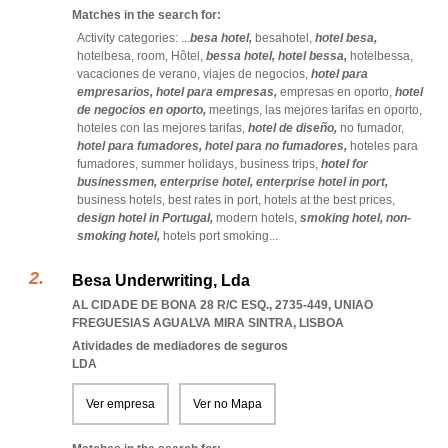
Matches in the search for:
Activity categories: ...
besa hotel,
besahotel,
hotel besa,
hotelbesa,
room,
Hôtel,
bessa hotel,
hotel bessa,
hotelbessa,
vacaciones de verano,
viajes de negocios,
hotel para
empresarios,
hotel para empresas,
empresas en oporto,
hotel
de negocios en oporto,
meetings,
las mejores tarifas en oporto,
hoteles con las mejores tarifas,
hotel de diseño,
no fumador,
hotel para fumadores,
hotel para no fumadores,
hoteles para
fumadores,
summer holidays,
business trips,
hotel for
businessmen,
enterprise hotel,
enterprise hotel in port,
business hotels,
best rates in port,
hotels at the best prices,
design hotel in Portugal,
modern hotels,
smoking hotel,
non-
smoking hotel,
hotels port smoking
...
Besa Underwriting, Lda
AL CIDADE DE BONA 28 R/C ESQ., 2735-449
,
UNIAO
FREGUESIAS AGUALVA MIRA SINTRA
,
LISBOA
Atividades de mediadores de seguros
LDA
Ver empresa
Ver no Mapa