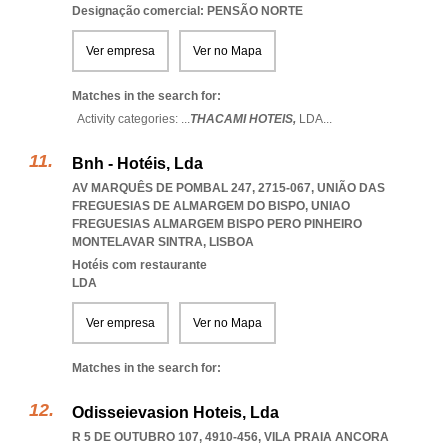
Designação comercial: PENSÃO NORTE
Ver empresa
Ver no Mapa
Matches in the search for:
Activity categories: ...
THACAMI HOTEIS,
LDA
...
Bnh - Hotéis, Lda
AV MARQUÊS DE POMBAL 247, 2715-067, UNIÃO DAS
FREGUESIAS DE ALMARGEM DO BISPO
,
UNIAO
FREGUESIAS ALMARGEM BISPO PERO PINHEIRO
MONTELAVAR SINTRA
,
LISBOA
Hotéis com restaurante
LDA
Ver empresa
Ver no Mapa
Matches in the search for:
Odisseievasion Hoteis, Lda
R 5 DE OUTUBRO 107, 4910-456
,
VILA PRAIA ANCORA