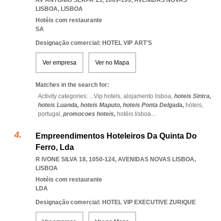
AV ANTÓNIO SERPA 13, 1069-199
,
AVENIDAS NOVAS
LISBOA
,
LISBOA
Hotéis com restaurante
SA
Designação comercial: HOTEL VIP ART'S
Ver empresa
Ver no Mapa
Matches in the search for:
Activity categories: ...
Vip hotels,
alojamento lisboa,
hoteis Sintra,
hoteis Luanda,
hoteis Maputo,
hoteis Ponta Delgada,
hóteis,
portugal,
promocoes hoteis,
hotéis lisboa
...
Empreendimentos Hoteleiros Da Quinta Do
Ferro, Lda
R IVONE SILVA 18, 1050-124
,
AVENIDAS NOVAS LISBOA
,
LISBOA
Hotéis com restaurante
LDA
Designação comercial: HOTEL VIP EXECUTIVE ZURIQUE