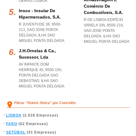
OEIRAS
,
LISBOA
Comércio De
Insco - Insular De
Combustíveis, S.a.
Hipermercados, S.a.
R DE LISBOA EDIFÍCIO
R JUVENTUDE 38, 9500-
VARELA S/N, 9500-216
,
211
,
SAO JOSE PONTA
SAO JOSE PONTA
DELGADA
,
ILHA SAO
DELGADA
,
ILHA SAO
MIGUEL PONTA DELGADA
MIGUEL PONTA DELGADA
J.h.ornelas & Ca.,
Sucessor, Lda
AV INFANTE DOM
HENRIQUE 45, 9500-150
,
PONTA DELGADA SAO
SEBASTIAO
,
ILHA SAO
MIGUEL PONTA DELGADA
Filtrar "Hoteis Sintra" por Concelho
LISBOA
(2.026 Empresas)
FARO
(62 Empresas)
SETÚBAL
(41 Empresas)