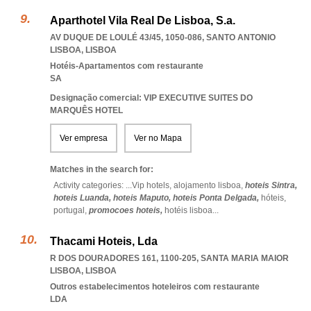
Aparthotel Vila Real De Lisboa, S.a.
AV DUQUE DE LOULÉ 43/45, 1050-086
,
SANTO ANTONIO
LISBOA
,
LISBOA
Hotéis-Apartamentos com restaurante
SA
Designação comercial: VIP EXECUTIVE SUITES DO
MARQUÊS HOTEL
Ver empresa
Ver no Mapa
Matches in the search for:
Activity categories: ...
Vip hotels,
alojamento lisboa,
hoteis Sintra,
hoteis Luanda,
hoteis Maputo,
hoteis Ponta Delgada,
hóteis,
portugal,
promocoes hoteis,
hotéis lisboa
...
Thacami Hoteis, Lda
R DOS DOURADORES 161, 1100-205
,
SANTA MARIA MAIOR
LISBOA
,
LISBOA
Outros estabelecimentos hoteleiros com restaurante
LDA