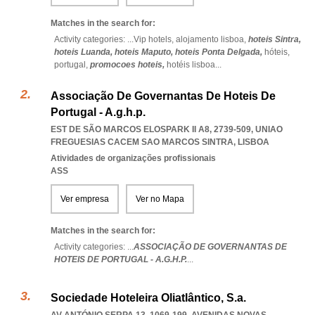
Matches in the search for:
Activity categories: ...
Vip hotels,
alojamento lisboa,
hoteis Sintra,
hoteis Luanda,
hoteis Maputo,
hoteis Ponta Delgada,
hóteis,
portugal,
promocoes hoteis,
hotéis lisboa
...
Associação De Governantas De Hoteis De
Portugal - A.g.h.p.
EST DE SÃO MARCOS ELOSPARK II A8, 2739-509
,
UNIAO
FREGUESIAS CACEM SAO MARCOS SINTRA
,
LISBOA
Atividades de organizações profissionais
ASS
Ver empresa
Ver no Mapa
Matches in the search for:
Activity categories: ...
ASSOCIAÇÃO DE GOVERNANTAS DE
HOTEIS DE PORTUGAL - A.G.H.P.
...
Sociedade Hoteleira Oliatlântico, S.a.