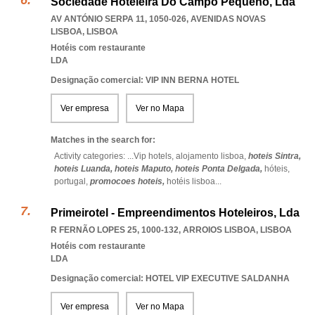
Sociedade Hoteleira Do Campo Pequeno, Lda
AV ANTÓNIO SERPA 11, 1050-026
,
AVENIDAS NOVAS
LISBOA
,
LISBOA
Hotéis com restaurante
LDA
Designação comercial: VIP INN BERNA HOTEL
Ver empresa
Ver no Mapa
Matches in the search for:
Activity categories: ...
Vip hotels,
alojamento lisboa,
hoteis Sintra,
hoteis Luanda,
hoteis Maputo,
hoteis Ponta Delgada,
hóteis,
portugal,
promocoes hoteis,
hotéis lisboa
...
Primeirotel - Empreendimentos Hoteleiros, Lda
R FERNÃO LOPES 25, 1000-132
,
ARROIOS LISBOA
,
LISBOA
Hotéis com restaurante
LDA
Designação comercial: HOTEL VIP EXECUTIVE SALDANHA
Ver empresa
Ver no Mapa