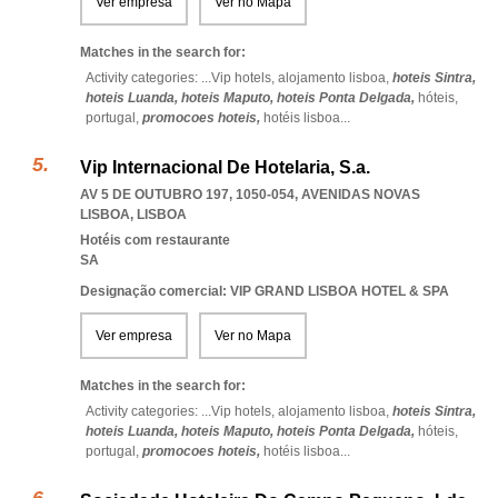
Ver empresa
Ver no Mapa
Matches in the search for:
Activity categories: ...
Vip hotels,
alojamento lisboa,
hoteis Sintra,
hoteis Luanda,
hoteis Maputo,
hoteis Ponta Delgada,
hóteis,
portugal,
promocoes hoteis,
hotéis lisboa
...
Vip Internacional De Hotelaria, S.a.
AV 5 DE OUTUBRO 197, 1050-054
,
AVENIDAS NOVAS
LISBOA
,
LISBOA
Hotéis com restaurante
SA
Designação comercial: VIP GRAND LISBOA HOTEL & SPA
Ver empresa
Ver no Mapa
Matches in the search for:
Activity categories: ...
Vip hotels,
alojamento lisboa,
hoteis Sintra,
hoteis Luanda,
hoteis Maputo,
hoteis Ponta Delgada,
hóteis,
portugal,
promocoes hoteis,
hotéis lisboa
...