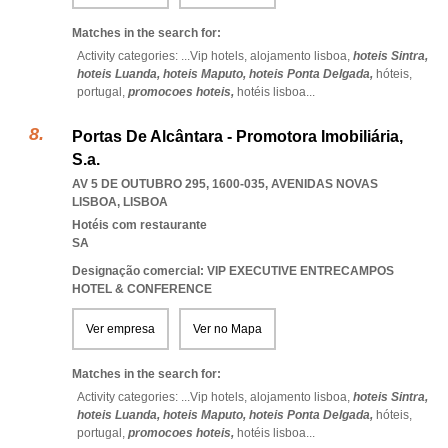
Matches in the search for:
Activity categories: ...
Vip hotels,
alojamento lisboa,
hoteis Sintra,
hoteis Luanda,
hoteis Maputo,
hoteis Ponta Delgada,
hóteis,
portugal,
promocoes hoteis,
hotéis lisboa
...
Portas De Alcântara - Promotora Imobiliária,
S.a.
AV 5 DE OUTUBRO 295, 1600-035
,
AVENIDAS NOVAS
LISBOA
,
LISBOA
Hotéis com restaurante
SA
Designação comercial: VIP EXECUTIVE ENTRECAMPOS
HOTEL & CONFERENCE
Ver empresa
Ver no Mapa
Matches in the search for:
Activity categories: ...
Vip hotels,
alojamento lisboa,
hoteis Sintra,
hoteis Luanda,
hoteis Maputo,
hoteis Ponta Delgada,
hóteis,
portugal,
promocoes hoteis,
hotéis lisboa
...