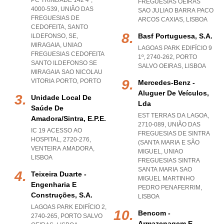
PC TRINDADE 142 4º,
FREGUESIAS OEIRAS
4000-539, UNIÃO DAS
SAO JULIAO BARRA PACO
FREGUESIAS DE
ARCOS CAXIAS
,
LISBOA
CEDOFEITA, SANTO
Basf Portuguesa, S.a.
ILDEFONSO, SE,
MIRAGAIA
,
UNIAO
LAGOAS PARK EDIFÍCIO 9
FREGUESIAS CEDOFEITA
1º, 2740-262
,
PORTO
SANTO ILDEFONSO SE
SALVO OEIRAS
,
LISBOA
MIRAGAIA SAO NICOLAU
VITORIA PORTO
,
PORTO
Mercedes-Benz -
Aluguer De Veículos,
Unidade Local De
Lda
Saúde De
EST TERRAS DA LAGOA,
Amadora/sintra, E.p.e.
2710-089, UNIÃO DAS
IC 19 ACESSO AO
FREGUESIAS DE SINTRA
HOSPITAL, 2720-276
,
(SANTA MARIA E SÃO
VENTEIRA AMADORA
,
MIGUEL
,
UNIAO
LISBOA
FREGUESIAS SINTRA
SANTA MARIA SAO
Teixeira Duarte -
MIGUEL MARTINHO
Engenharia E
PEDRO PENAFERRIM
,
Construções, S.a.
LISBOA
LAGOAS PARK EDIFÍCIO 2,
Bencom -
2740-265
,
PORTO SALVO
Armazenagem E