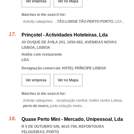
Ver empresa
Ver no Mapa
Matches in the search for:
Activity categories: ...
TÃO LONGE TÃO PERTO PORTO,
LDA
...
Prinçotel - Actividades Hoteleiras, Lda
AV DUQUE DE ÁVILA 201, 1050-082
,
AVENIDAS NOVAS
LISBOA
,
LISBOA
Hotéis com restaurante
LDA
Designação comercial: HOTEL PRÍNCIPE LISBOA
Ver empresa
Ver no Mapa
Matches in the search for:
Activity categories: ...
localização central,
hotéis centro Lisboa,
perto do metro,
junto estação metro
...
Quase Perto Mini - Mercado, Unipessoal, Lda
R 5 DE OUTUBRO S/N, 4610-700
,
REFONTOURA
FELGUEIRAS
,
PORTO