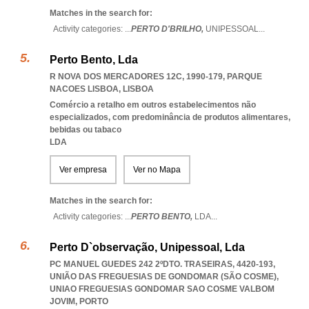
Matches in the search for:
Activity categories: ...
PERTO D'BRILHO,
UNIPESSOAL
...
Perto Bento, Lda
R NOVA DOS MERCADORES 12C, 1990-179
,
PARQUE
NACOES LISBOA
,
LISBOA
Comércio a retalho em outros estabelecimentos não
especializados, com predominância de produtos alimentares,
bebidas ou tabaco
LDA
Ver empresa
Ver no Mapa
Matches in the search for:
Activity categories: ...
PERTO BENTO,
LDA
...
Perto D`observação, Unipessoal, Lda
PC MANUEL GUEDES 242 2ºDTO. TRASEIRAS, 4420-193,
UNIÃO DAS FREGUESIAS DE GONDOMAR (SÃO COSME)
,
UNIAO FREGUESIAS GONDOMAR SAO COSME VALBOM
JOVIM
,
PORTO