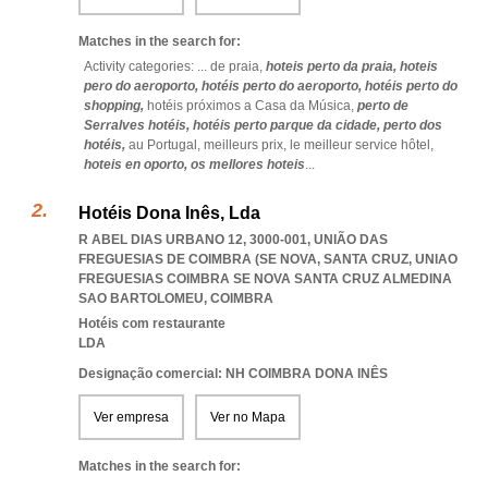
Matches in the search for:
Activity categories: ...
de praia,
hoteis perto da praia,
hoteis
pero do aeroporto,
hotéis perto do aeroporto,
hotéis perto do
shopping,
hotéis próximos a Casa da Música,
perto de
Serralves hotéis,
hotéis perto parque da cidade,
perto dos
hotéis,
au Portugal,
meilleurs prix,
le meilleur service hôtel,
hoteis en oporto,
os mellores hoteis
...
Hotéis Dona Inês, Lda
R ABEL DIAS URBANO 12, 3000-001, UNIÃO DAS
FREGUESIAS DE COIMBRA (SE NOVA, SANTA CRUZ
,
UNIAO
FREGUESIAS COIMBRA SE NOVA SANTA CRUZ ALMEDINA
SAO BARTOLOMEU
,
COIMBRA
Hotéis com restaurante
LDA
Designação comercial: NH COIMBRA DONA INÊS
Ver empresa
Ver no Mapa
Matches in the search for: