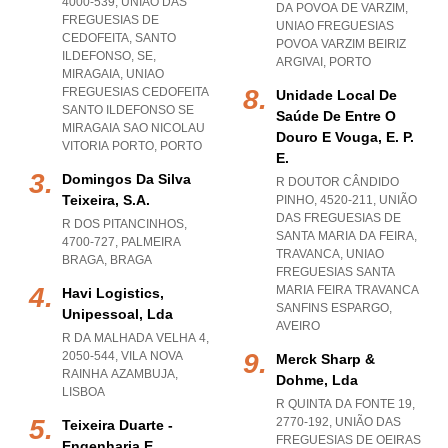
4000-539, UNIÃO DAS
DA POVOA DE VARZIM
,
FREGUESIAS DE
UNIAO FREGUESIAS
CEDOFEITA, SANTO
POVOA VARZIM BEIRIZ
ILDEFONSO, SE,
ARGIVAI
,
PORTO
MIRAGAIA
,
UNIAO
FREGUESIAS CEDOFEITA
Unidade Local De
SANTO ILDEFONSO SE
Saúde De Entre O
MIRAGAIA SAO NICOLAU
Douro E Vouga, E. P.
VITORIA PORTO
,
PORTO
E.
Domingos Da Silva
R DOUTOR CÂNDIDO
Teixeira, S.a.
PINHO, 4520-211, UNIÃO
DAS FREGUESIAS DE
R DOS PITANCINHOS,
SANTA MARIA DA FEIRA,
4700-727
,
PALMEIRA
TRAVANCA
,
UNIAO
BRAGA
,
BRAGA
FREGUESIAS SANTA
MARIA FEIRA TRAVANCA
Havi Logistics,
SANFINS ESPARGO
,
Unipessoal, Lda
AVEIRO
R DA MALHADA VELHA 4,
2050-544
,
VILA NOVA
Merck Sharp &
RAINHA AZAMBUJA
,
Dohme, Lda
LISBOA
R QUINTA DA FONTE 19,
2770-192, UNIÃO DAS
Teixeira Duarte -
FREGUESIAS DE OEIRAS
Engenharia E