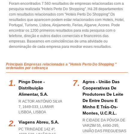
Foram encontrados 7.560 resultados de empresas relacionadas com a
pesquisa realizada "Hoteis Perto Do Shopping". Há 28 departamentos
com resultados relacionados com "Hoteis Perto Do Shopping".Os
resultados que aparecem podem estar relacionados com Hoteis, Hotel,
Portugal, Turismo, Lisboa, Alojamento, Ferias, Algarve, Acores. Pode
encontrar os 1200 primeiros resultados para esta pesquisa com o
telefone, direção e outros dados comerciais e financeiros das
empresas. Baseamos em coincidências de uma atividade ou
denominação de cada empresa para mostrar esses resultados.
Principais Empresas relacionadas a "Hoteis Perto Do Shopping "
ordenados por cobrança
Pingo Doce -
Agros - União Das
Distribuição
Cooperativas De
Alimentar, S.a.
Produtores De Leite
De Entre Douro E
R ACTOR ANTÓNIO SILVA
Minho E Trás-Os-
7, 1649-033
,
LUMIAR
LISBOA
,
LISBOA
Montes, U.c.r.l.
R CIDADE DA PÓVOA DE
Viagens Abreu, S.a.
VARZIM 55, 4490-295,
PC TRINDADE 142 4º,
UNIÃO DAS FREGUESIAS