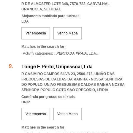
R DE ALMOSTER LOTE 348, 7570-788
,
CARVALHAL
GRANDOLA
,
SETUBAL
Alojamento mobilado para turistas
LDA
Ver empresa
Ver no Mapa
Matches in the search for:
Activity categories: ...
PERTO DA PRAIA,
LDA
...
Longe E Perto, Unipessoal, Lda
R CASIMIRO CAMPOS SILVA 23, 2500-273, UNIÃO DAS
FREGUESIAS DE CALDAS DA RAINHA - NOSSA SENHORA
DO POPULO
,
UNIAO FREGUESIAS CALDAS RAINHA NOSSA
SENHORA POPULO COTO SAO GREGORIO
,
LEIRIA
Comércio por grosso de têxteis
UNIP
Ver empresa
Ver no Mapa
Matches in the search for: