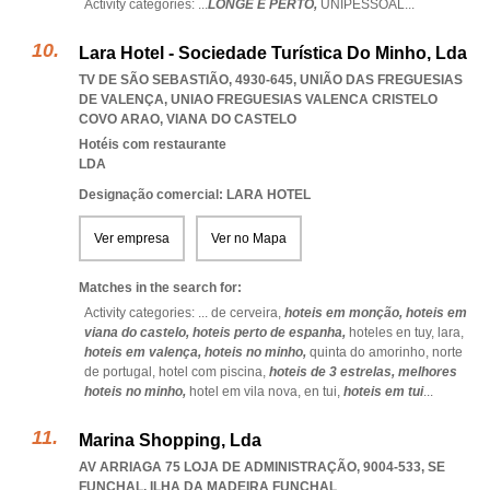
Activity categories: ...
LONGE E PERTO,
UNIPESSOAL
...
Lara Hotel - Sociedade Turística Do Minho, Lda
TV DE SÃO SEBASTIÃO, 4930-645, UNIÃO DAS FREGUESIAS
DE VALENÇA
,
UNIAO FREGUESIAS VALENCA CRISTELO
COVO ARAO
,
VIANA DO CASTELO
Hotéis com restaurante
LDA
Designação comercial: LARA HOTEL
Ver empresa
Ver no Mapa
Matches in the search for:
Activity categories: ...
de cerveira,
hoteis em monção,
hoteis em
viana do castelo,
hoteis perto de espanha,
hoteles en tuy,
lara,
hoteis em valença,
hoteis no minho,
quinta do amorinho,
norte
de portugal,
hotel com piscina,
hoteis de 3 estrelas,
melhores
hoteis no minho,
hotel em vila nova,
en tui,
hoteis em tui
...
Marina Shopping, Lda
AV ARRIAGA 75 LOJA DE ADMINISTRAÇÃO, 9004-533
,
SE
FUNCHAL
,
ILHA DA MADEIRA FUNCHAL