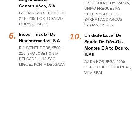
E SÃO JULIÃO DA BARRA
,
Construções, S.a.
UNIAO FREGUESIAS
LAGOAS PARK EDIFÍCIO 2,
OEIRAS SAO JULIAO
2740-265
,
PORTO SALVO
BARRA PACO ARCOS
OEIRAS
,
LISBOA
CAXIAS
,
LISBOA
Insco - Insular De
Unidade Local De
Hipermercados, S.a.
Saúde De Trás-Os-
Montes E Alto Douro,
R JUVENTUDE 38, 9500-
211
,
SAO JOSE PONTA
E.p.e.
DELGADA
,
ILHA SAO
AV DA NORUEGA, 5000-
MIGUEL PONTA DELGADA
508
,
LORDELO VILA REAL
,
VILA REAL