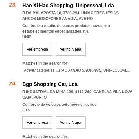
Hao Xi Hao Shopping, Unipessoal, Lda
R DA MALAPOSTA 16, 3780-294
,
UNIAO FREGUESIAS
ARCOS MOGOFORES ANADIA
,
AVEIRO
Comércio a retalho de outros produtos novos, em
estabelecimentos especializados, n.e.
UNIP
Ver empresa
Ver no Mapa
Matches in the search for:
Activity categories: ...
HAO XI HAO SHOPPING,
UNIPESSOAL
...
Bgp Shopping Car, Lda
R INDUSTRIAL DA MINA 109, 4410-269
,
CANELAS VILA NOVA
GAIA
,
PORTO
Comércio de veículos automóveis ligeiros
LDA
Ver empresa
Ver no Mapa
Matches in the search for: