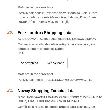
Matches in the search for:
Activity categories: ...
exponor,
norte shopping,
Hotéis Porto,
hotel amadeos,
Hoteis Matosinhos,
Estádia,
IKEA,
Hoteis
Braga,
hóteis,
hoteis htilt,
da Estação
...
Feliz Londres Shopping, Lda
AV DE ROMA 7-A, 1000-260
,
AREEIRO LISBOA
,
LISBOA
Comércio a retalho de outros artigos para o lar, n.e., em
estabelecimentos especializados
LDA
Ver empresa
Ver no Mapa
Matches in the search for:
Activity categories: ...
FELIZ LONDRES SHOPPING,
LDA
...
Neway Shopping Terceira, Lda
R MATEUS ÁLVARES 51B, 9760-494
,
PRAIA VITORIA SANTA
CRUZ
,
ILHA TERCEIRA ANGRA HEROISMO
Comércio a retalho de outros artigos para o lar, n.e., em