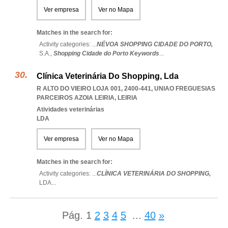
Ver empresa
Ver no Mapa
Matches in the search for:
Activity categories: ...
NÉVOA SHOPPING CIDADE DO PORTO,
S.A.,
Shopping Cidade do Porto Keywords
...
Clínica Veterinária Do Shopping, Lda
R ALTO DO VIEIRO LOJA 001, 2400-441
,
UNIAO FREGUESIAS
PARCEIROS AZOIA LEIRIA
,
LEIRIA
Atividades veterinárias
LDA
Ver empresa
Ver no Mapa
Matches in the search for:
Activity categories: ...
CLÍNICA VETERINÁRIA DO SHOPPING,
LDA
...
Pág.
1
2
3
4
5
...
40
»