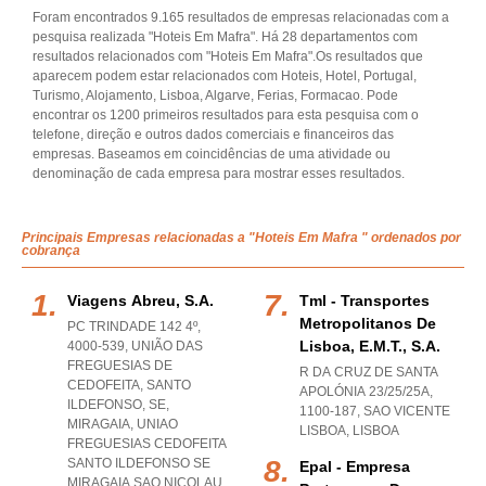
Foram encontrados 9.165 resultados de empresas relacionadas com a
pesquisa realizada "Hoteis Em Mafra". Há 28 departamentos com
resultados relacionados com "Hoteis Em Mafra".Os resultados que
aparecem podem estar relacionados com Hoteis, Hotel, Portugal,
Turismo, Alojamento, Lisboa, Algarve, Ferias, Formacao. Pode
encontrar os 1200 primeiros resultados para esta pesquisa com o
telefone, direção e outros dados comerciais e financeiros das
empresas. Baseamos em coincidências de uma atividade ou
denominação de cada empresa para mostrar esses resultados.
Principais Empresas relacionadas a "Hoteis Em Mafra " ordenados por
cobrança
Viagens Abreu, S.a.
Tml - Transportes
Metropolitanos De
PC TRINDADE 142 4º,
Lisboa, E.m.t., S.a.
4000-539, UNIÃO DAS
FREGUESIAS DE
R DA CRUZ DE SANTA
CEDOFEITA, SANTO
APOLÓNIA 23/25/25A,
ILDEFONSO, SE,
1100-187
,
SAO VICENTE
MIRAGAIA
,
UNIAO
LISBOA
,
LISBOA
FREGUESIAS CEDOFEITA
SANTO ILDEFONSO SE
Epal - Empresa
MIRAGAIA SAO NICOLAU