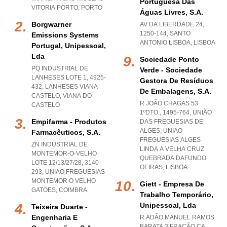
Portuguesa Das
VITORIA PORTO
,
PORTO
Águas Livres, S.a.
Borgwarner
AV DA LIBERDADE 24,
1250-144
,
SANTO
Emissions Systems
ANTONIO LISBOA
,
LISBOA
Portugal, Unipessoal,
Lda
Sociedade Ponto
PQ INDUSTRIAL DE
Verde - Sociedade
LANHESES LOTE 1, 4925-
Gestora De Resíduos
432
,
LANHESES VIANA
De Embalagens, S.a.
CASTELO
,
VIANA DO
R JOÃO CHAGAS 53
CASTELO
1ºDTO., 1495-764, UNIÃO
Empifarma - Produtos
DAS FREGUESIAS DE
ALGES
,
UNIAO
Farmacêuticos, S.a.
FREGUESIAS ALGES
ZN INDUSTRIAL DE
LINDA A VELHA CRUZ
MONTEMOR-O-VELHO
QUEBRADA DAFUNDO
LOTE 12/13/27/28, 3140-
OEIRAS
,
LISBOA
293
,
UNIAO FREGUESIAS
MONTEMOR O VELHO
Giett - Empresa De
GATOES
,
COIMBRA
Trabalho Temporário,
Unipessoal, Lda
Teixeira Duarte -
Engenharia E
R ADÃO MANUEL RAMOS
BARATA 3 FRAÇÃO CA,