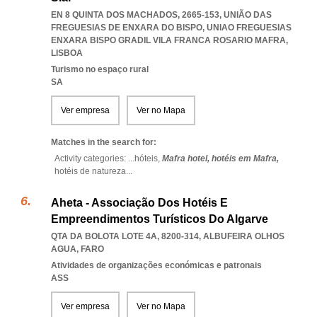
EN 8 QUINTA DOS MACHADOS, 2665-153, UNIÃO DAS
FREGUESIAS DE ENXARA DO BISPO
,
UNIAO FREGUESIAS
ENXARA BISPO GRADIL VILA FRANCA ROSARIO MAFRA
,
LISBOA
Turismo no espaço rural
SA
Ver empresa
Ver no Mapa
Matches in the search for:
Activity categories: ...
hóteis,
Mafra hotel,
hotéis em Mafra,
hotéis de natureza
...
Aheta - Associação Dos Hotéis E
Empreendimentos Turísticos Do Algarve
QTA DA BOLOTA LOTE 4A, 8200-314
,
ALBUFEIRA OLHOS
AGUA
,
FARO
Atividades de organizações económicas e patronais
ASS
Ver empresa
Ver no Mapa