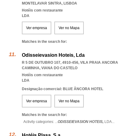
MONTELAVAR SINTRA
,
LISBOA
Hotéis com restaurante
LDA
Ver empresa
Ver no Mapa
Matches in the search for:
Odisseievasion Hoteis, Lda
R 5 DE OUTUBRO 107, 4910-456
,
VILA PRAIA ANCORA
CAMINHA
,
VIANA DO CASTELO
Hotéis com restaurante
LDA
Designação comercial: BLUE ÂNCORA HOTEL
Ver empresa
Ver no Mapa
Matches in the search for:
Activity categories: ...
ODISSEIEVASION HOTEIS,
LDA
...
Hotéis Plasa, S.a.