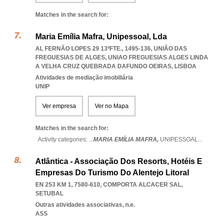
Matches in the search for:
Maria Emília Mafra, Unipessoal, Lda
AL FERNÃO LOPES 29 13ºFTE., 1495-136, UNIÃO DAS
FREGUESIAS DE ALGES
,
UNIAO FREGUESIAS ALGES LINDA
A VELHA CRUZ QUEBRADA DAFUNDO OEIRAS
,
LISBOA
Atividades de mediação imobiliária
UNIP
Ver empresa
Ver no Mapa
Matches in the search for:
Activity categories: ...
MARIA EMÍLIA MAFRA,
UNIPESSOAL
...
Atlântica - Associação Dos Resorts, Hotéis E
Empresas Do Turismo Do Alentejo Litoral
EN 253 KM 1, 7580-610
,
COMPORTA ALCACER SAL
,
SETUBAL
Outras atividades associativas, n.e.
ASS