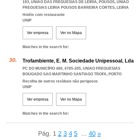
193, UNIÃO DAS FREGUESIAS DE LEIRIA, POUSOS
,
UNIAO
FREGUESIAS LEIRIA POUSOS BARREIRA CORTES
,
LEIRIA
Hotéis com restaurante
UNIP
Ver empresa
Ver no Mapa
Matches in the search for:
Trofambiente, E. M. Sociedade Unipessoal, Lda
PC DO MUNICÍPIO 480, 4785-205
,
UNIAO FREGUESIAS
BOUGADO SAO MARTINHO SANTIAGO TROFA
,
PORTO
Recolha de outros resíduos não perigosos
UNIP
Ver empresa
Ver no Mapa
Matches in the search for:
Pág.
1
2
3
4
5
...
40
»