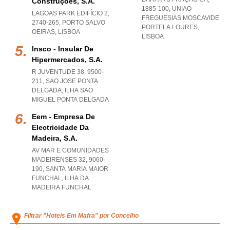
Construções, S.a.
1885-100
,
UNIAO
LAGOAS PARK EDIFÍCIO 2,
FREGUESIAS MOSCAVIDE
2740-265
,
PORTO SALVO
PORTELA LOURES
,
OEIRAS
,
LISBOA
LISBOA
Insco - Insular De
Hipermercados, S.a.
R JUVENTUDE 38, 9500-
211
,
SAO JOSE PONTA
DELGADA
,
ILHA SAO
MIGUEL PONTA DELGADA
Eem - Empresa De
Electricidade Da
Madeira, S.a.
AV MAR E COMUNIDADES
MADEIRENSES 32, 9060-
190
,
SANTA MARIA MAIOR
FUNCHAL
,
ILHA DA
MADEIRA FUNCHAL
Filtrar "Hoteis Em Mafra" por Concelho