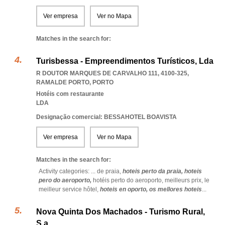
Ver empresa
Ver no Mapa
Matches in the search for:
Turisbessa - Empreendimentos Turísticos, Lda
R DOUTOR MARQUES DE CARVALHO 111, 4100-325
,
RAMALDE PORTO
,
PORTO
Hotéis com restaurante
LDA
Designação comercial: BESSAHOTEL BOAVISTA
Ver empresa
Ver no Mapa
Matches in the search for:
Activity categories: ...
de praia,
hoteis perto da praia,
hoteis
pero do aeroporto,
hotéis perto do aeroporto,
meilleurs prix,
le
meilleur service hôtel,
hoteis en oporto,
os mellores hoteis
...
Nova Quinta Dos Machados - Turismo Rural,
S.a.