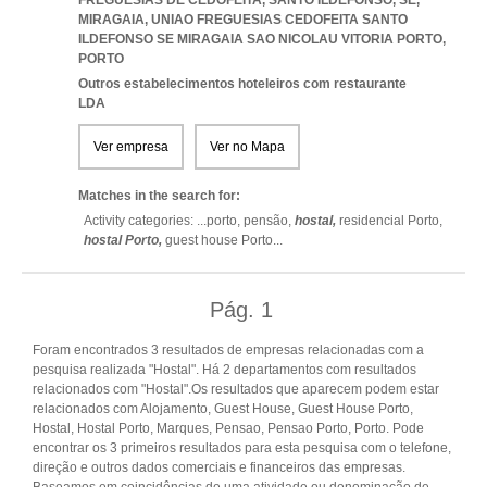
FREGUESIAS DE CEDOFEITA, SANTO ILDEFONSO, SE,
MIRAGAIA
,
UNIAO FREGUESIAS CEDOFEITA SANTO
ILDEFONSO SE MIRAGAIA SAO NICOLAU VITORIA PORTO
,
PORTO
Outros estabelecimentos hoteleiros com restaurante
LDA
Ver empresa
Ver no Mapa
Matches in the search for:
Activity categories: ...
porto,
pensão,
hostal,
residencial Porto,
hostal Porto,
guest house Porto
...
Pág.
1
Foram encontrados 3 resultados de empresas relacionadas com a
pesquisa realizada "Hostal". Há 2 departamentos com resultados
relacionados com "Hostal".Os resultados que aparecem podem estar
relacionados com Alojamento, Guest House, Guest House Porto,
Hostal, Hostal Porto, Marques, Pensao, Pensao Porto, Porto. Pode
encontrar os 3 primeiros resultados para esta pesquisa com o telefone,
direção e outros dados comerciais e financeiros das empresas.