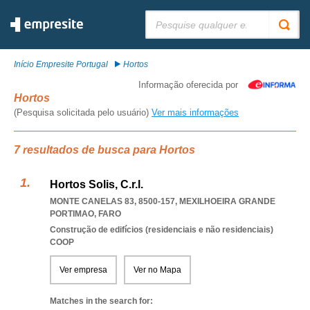
Pesquisar:
Início Empresite Portugal
Hortos
Informação oferecida por
Hortos
(Pesquisa solicitada pelo usuário)
Ver mais informações
7 resultados de busca para Hortos
Hortos Solis, C.r.l.
MONTE CANELAS 83, 8500-157
,
MEXILHOEIRA GRANDE
PORTIMAO
,
FARO
Construção de edifícios (residenciais e não residenciais)
COOP
Ver empresa
Ver no Mapa
Matches in the search for: