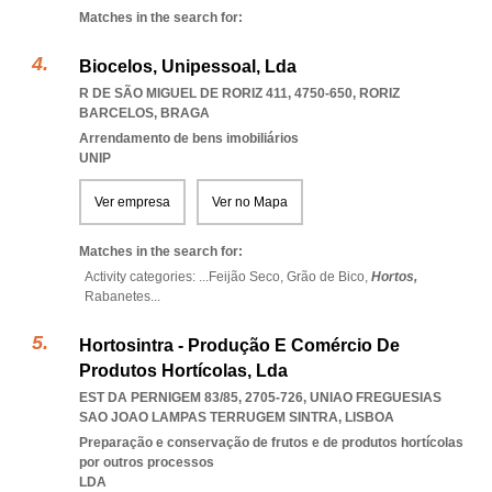
Matches in the search for:
Biocelos, Unipessoal, Lda
R DE SÃO MIGUEL DE RORIZ 411, 4750-650
,
RORIZ
BARCELOS
,
BRAGA
Arrendamento de bens imobiliários
UNIP
Ver empresa
Ver no Mapa
Matches in the search for:
Activity categories: ...
Feijão Seco,
Grão de Bico,
Hortos,
Rabanetes
...
Hortosintra - Produção E Comércio De
Produtos Hortícolas, Lda
EST DA PERNIGEM 83/85, 2705-726
,
UNIAO FREGUESIAS
SAO JOAO LAMPAS TERRUGEM SINTRA
,
LISBOA
Preparação e conservação de frutos e de produtos hortícolas
por outros processos
LDA