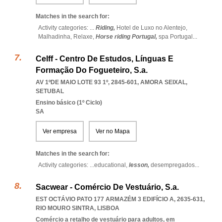
Matches in the search for:
Activity categories: ...
Riding,
Hotel de Luxo no Alentejo,
Malhadinha,
Relaxe,
Horse riding Portugal,
spa Portugal
...
Celff - Centro De Estudos, Línguas E
Formação Do Fogueteiro, S.a.
AV 1ºDE MAIO LOTE 93 1º, 2845-601
,
AMORA SEIXAL
,
SETUBAL
Ensino básico (1º Ciclo)
SA
Ver empresa
Ver no Mapa
Matches in the search for:
Activity categories: ...
educational,
lesson,
desempregados
...
Sacwear - Comércio De Vestuário, S.a.
EST OCTÁVIO PATO 177 ARMAZÉM 3 EDIFÍCIO A, 2635-631
,
RIO MOURO SINTRA
,
LISBOA
Comércio a retalho de vestuário para adultos, em