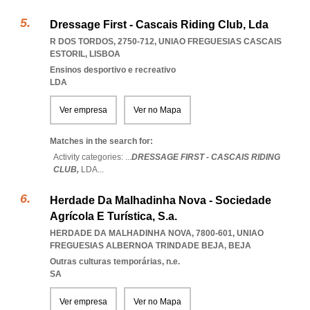
Dressage First - Cascais Riding Club, Lda
R DOS TORDOS, 2750-712
,
UNIAO FREGUESIAS CASCAIS
ESTORIL
,
LISBOA
Ensinos desportivo e recreativo
LDA
Ver empresa
Ver no Mapa
Matches in the search for:
Activity categories: ...
DRESSAGE FIRST - CASCAIS RIDING
CLUB,
LDA
...
Herdade Da Malhadinha Nova - Sociedade
Agrícola E Turística, S.a.
HERDADE DA MALHADINHA NOVA, 7800-601
,
UNIAO
FREGUESIAS ALBERNOA TRINDADE BEJA
,
BEJA
Outras culturas temporárias, n.e.
SA
Ver empresa
Ver no Mapa