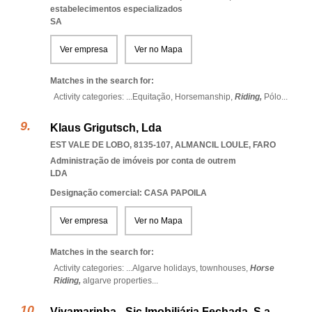
estabelecimentos especializados
SA
Ver empresa
Ver no Mapa
Matches in the search for:
Activity categories: ...
Equitação,
Horsemanship,
Riding,
Pólo
...
Klaus Grigutsch, Lda
EST VALE DE LOBO, 8135-107
,
ALMANCIL LOULE
,
FARO
Administração de imóveis por conta de outrem
LDA
Designação comercial: CASA PAPOILA
Ver empresa
Ver no Mapa
Matches in the search for:
Activity categories: ...
Algarve holidays,
townhouses,
Horse
Riding,
algarve properties
...
Vivamarinha - Sic Imobiliária Fechada, S.a.