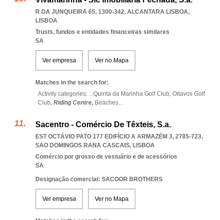
R DA JUNQUEIRA 65, 1300-342
,
ALCANTARA LISBOA
,
LISBOA
Trusts, fundos e entidades financeiras similares
SA
Ver empresa
Ver no Mapa
Matches in the search for:
Activity categories: ...
Quinta da Marinha Golf Club,
Oitavos Golf
Club,
Riding Centre,
Beaches
...
Sacentro - Comércio De Têxteis, S.a.
EST OCTÁVIO PATO 177 EDIFÍCIO A ARMAZÉM 3, 2785-723
,
SAO DOMINGOS RANA CASCAIS
,
LISBOA
Comércio por grosso de vestuário e de acessórios
SA
Designação comercial: SACOOR BROTHERS
Ver empresa
Ver no Mapa