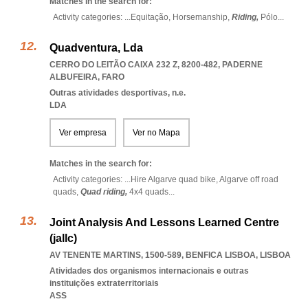
Matches in the search for:
Activity categories: ...
Equitação,
Horsemanship,
Riding,
Pólo
...
Quadventura, Lda
CERRO DO LEITÃO CAIXA 232 Z, 8200-482
,
PADERNE
ALBUFEIRA
,
FARO
Outras atividades desportivas, n.e.
LDA
Ver empresa
Ver no Mapa
Matches in the search for:
Activity categories: ...
Hire Algarve quad bike,
Algarve off road
quads,
Quad riding,
4x4 quads
...
Joint Analysis And Lessons Learned Centre
(jallc)
AV TENENTE MARTINS, 1500-589
,
BENFICA LISBOA
,
LISBOA
Atividades dos organismos internacionais e outras
instituições extraterritoriais
ASS