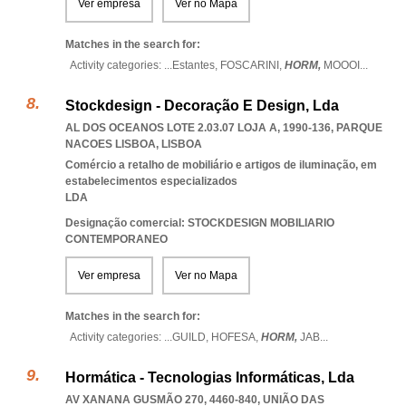
Ver empresa
Ver no Mapa
Matches in the search for:
Activity categories: ...
Estantes,
FOSCARINI,
HORM,
MOOOI
...
Stockdesign - Decoração E Design, Lda
AL DOS OCEANOS LOTE 2.03.07 LOJA A, 1990-136
,
PARQUE
NACOES LISBOA
,
LISBOA
Comércio a retalho de mobiliário e artigos de iluminação, em
estabelecimentos especializados
LDA
Designação comercial: STOCKDESIGN MOBILIARIO
CONTEMPORANEO
Ver empresa
Ver no Mapa
Matches in the search for:
Activity categories: ...
GUILD,
HOFESA,
HORM,
JAB
...
Hormática - Tecnologias Informáticas, Lda
AV XANANA GUSMÃO 270, 4460-840, UNIÃO DAS