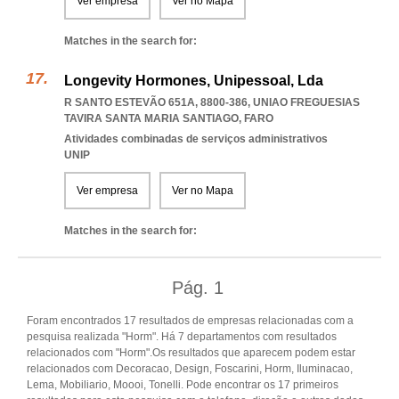
Ver empresa
Ver no Mapa
Matches in the search for:
Longevity Hormones, Unipessoal, Lda
R SANTO ESTEVÃO 651A, 8800-386
,
UNIAO FREGUESIAS
TAVIRA SANTA MARIA SANTIAGO
,
FARO
Atividades combinadas de serviços administrativos
UNIP
Ver empresa
Ver no Mapa
Matches in the search for:
Pág.
1
Foram encontrados 17 resultados de empresas relacionadas com a
pesquisa realizada "Horm". Há 7 departamentos com resultados
relacionados com "Horm".Os resultados que aparecem podem estar
relacionados com Decoracao, Design, Foscarini, Horm, Iluminacao,
Lema, Mobiliario, Moooi, Tonelli. Pode encontrar os 17 primeiros