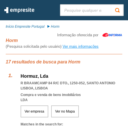
Pesquisar:
Início Empresite Portugal
Horm
Informação oferecida por
Horm
(Pesquisa solicitada pelo usuário)
Ver mais informações
17 resultados de busca para Horm
Hormuz, Lda
R BRAAMCAMP 84 R/C DTO., 1250-052
,
SANTO ANTONIO
LISBOA
,
LISBOA
Compra e venda de bens imobiliários
LDA
Ver empresa
Ver no Mapa
Matches in the search for: