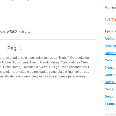
Micro
Outr
Apoio
esas,
HMBO,
Kaisen
...
Aquis
Aveiro
Pág.
1
Candi
 relacionadas com a pesquisa realizada "Hmbo". Os resultados
Candi
Apoios, Aquisicoes, Aveiro, Candidaturas, Candidaturas Qren,
onsultores, Consultoria Aveiro, Design. Pode encontrar os 1
Compr
o telefone, direção e outros dados comerciais e financeiros das
Comun
ma atividade ou denominação de cada empresa para mostrar
Consu
Consul
Desig
Expor