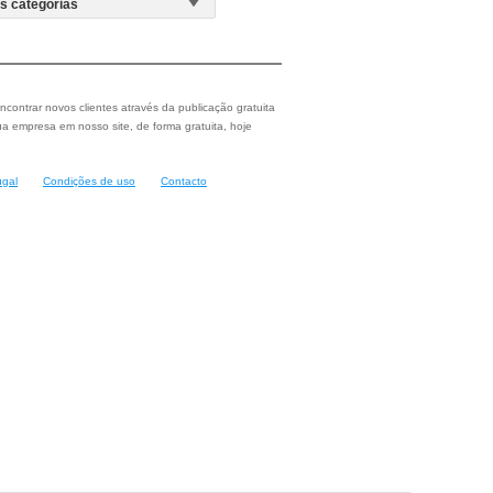
ncontrar novos clientes através da publicação gratuita
a empresa em nosso site, de forma gratuita, hoje
ugal
Condições de uso
Contacto