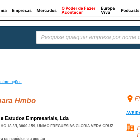
Pesquisar:
informações
F
 para Hmbo
AVEIR
De Estudos Empresariais, Lda
 18 3ºI, 3800-159
,
UNIAO FREGUESIAS GLORIA VERA CRUZ
D
F
ra os negócios e a gestão