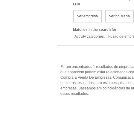
LDA
Ver empresa
Ver no Mapa
Matches in the search for:
Activity categories: ...
Fusão de empr
Foram encontrados 1 resultados de empresas
que aparecem podem estar relacionados com 
Compra E Venda De Empresas, Comunicacao, C
primeiros resultados para esta pesquisa com 
empresas. Baseamos em coincidências de u
esses resultados.