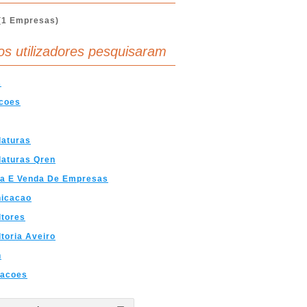
(1 Empresas)
os utilizadores pesquisaram
s
icoes
daturas
daturas Qren
a E Venda De Empresas
icacao
ltores
toria Aveiro
n
tacoes