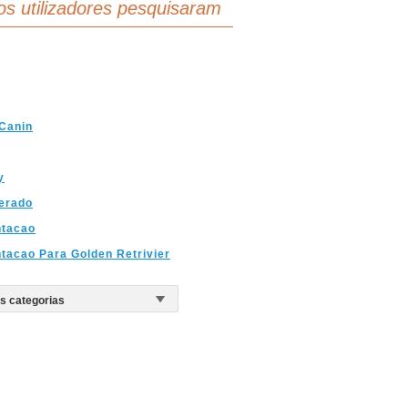
os utilizadores pesquisaram
Canin
y
erado
ntacao
tacao Para Golden Retrivier