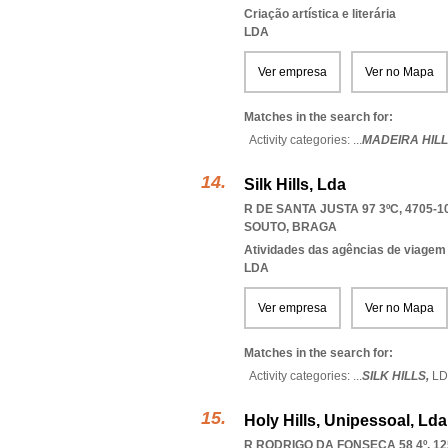
Criação artística e literária
LDA
Ver empresa
Ver no Mapa
Matches in the search for:
Activity categories: ...
MADEIRA HILL
Silk Hills, Lda
R DE SANTA JUSTA 97 3ºC, 4705-1
SOUTO
,
BRAGA
Atividades das agências de viagem
LDA
Ver empresa
Ver no Mapa
Matches in the search for:
Activity categories: ...
SILK HILLS,
LD
Holy Hills, Unipessoal, Lda
R RODRIGO DA FONSECA 58 4º, 12