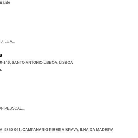
urante
LS,
LDA
...
a
0-146
,
SANTO ANTONIO LISBOA
,
LISBOA
os
UNIPESSOAL
...
, 9350-061
,
CAMPANARIO RIBEIRA BRAVA
,
ILHA DA MADEIRA