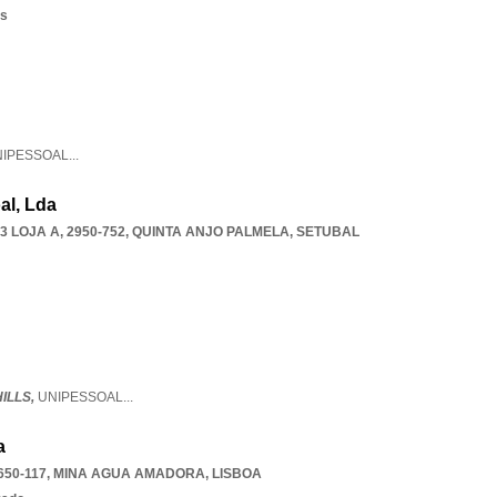
os
NIPESSOAL
...
al, Lda
 LOJA A, 2950-752
,
QUINTA ANJO PALMELA
,
SETUBAL
ILLS,
UNIPESSOAL
...
a
650-117
,
MINA AGUA AMADORA
,
LISBOA