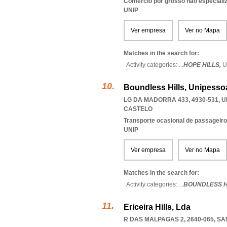
Comércio por grosso não especiali
UNIP
Ver empresa
Ver no Mapa
Matches in the search for:
Activity categories: ...
HOPE HILLS,
U
Boundless Hills, Unipessoa
LG DA MADORRA 433, 4930-531
,
U
CASTELO
Transporte ocasional de passageiro
UNIP
Ver empresa
Ver no Mapa
Matches in the search for:
Activity categories: ...
BOUNDLESS H
Ericeira Hills, Lda
R DAS MALPAGAS 2, 2640-065
,
SA