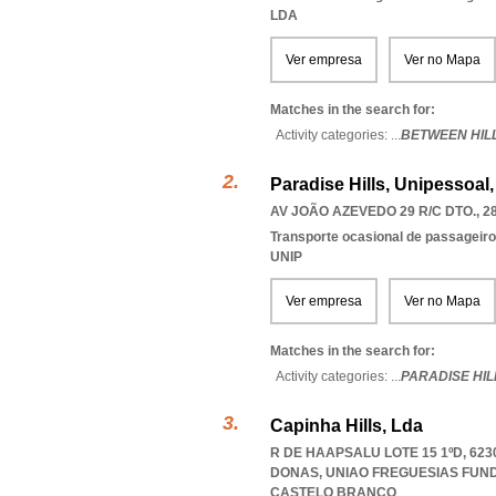
LDA
Ver empresa
Ver no Mapa
Matches in the search for:
Activity categories: ...
BETWEEN HIL
Paradise Hills, Unipessoal
AV JOÃO AZEVEDO 29 R/C DTO., 2
Transporte ocasional de passageiro
UNIP
Ver empresa
Ver no Mapa
Matches in the search for:
Activity categories: ...
PARADISE HIL
Capinha Hills, Lda
R DE HAAPSALU LOTE 15 1ºD, 62
DONAS
,
UNIAO FREGUESIAS FUN
CASTELO BRANCO