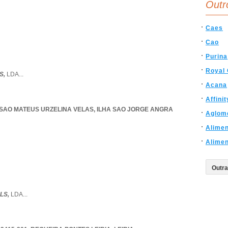
Outr
Caes
Cao
Purina
Royal 
S,
LDA
...
Acana
Affinit
SAO MATEUS URZELINA VELAS
,
ILHA SAO JORGE ANGRA
Aglom
Alime
Alimen
LS,
LDA
...