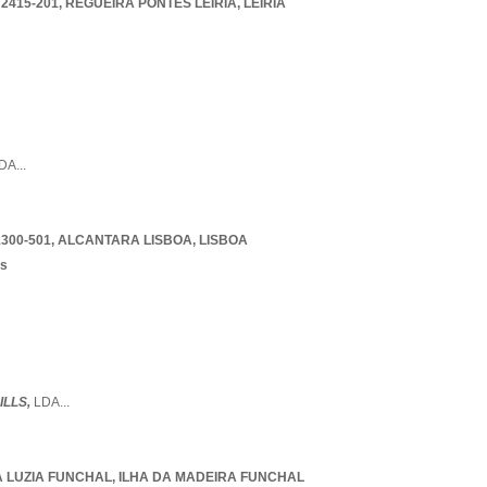
 2415-201
,
REGUEIRA PONTES LEIRIA
,
LEIRIA
DA
...
1300-501
,
ALCANTARA LISBOA
,
LISBOA
os
LLS,
LDA
...
 LUZIA FUNCHAL
,
ILHA DA MADEIRA FUNCHAL