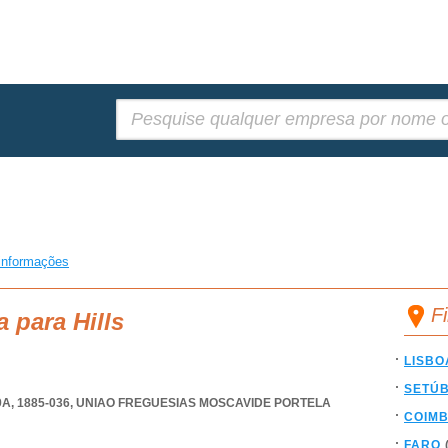
Pesquisar:
informações
Fi
 para Hills
LISBO
SETÚ
, 1885-036
,
UNIAO FREGUESIAS MOSCAVIDE PORTELA
COIM
FARO