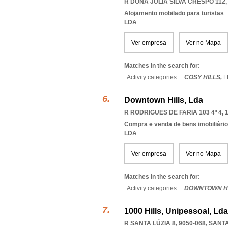
R DONA JÚLIA SILVA CRESPO 112,
Alojamento mobilado para turistas
LDA
Ver empresa
Ver no Mapa
Matches in the search for:
Activity categories: ...
COSY HILLS,
L
Downtown Hills, Lda
R RODRIGUES DE FARIA 103 4º 4, 
Compra e venda de bens imobiliári
LDA
Ver empresa
Ver no Mapa
Matches in the search for:
Activity categories: ...
DOWNTOWN HI
1000 Hills, Unipessoal, Lda
R SANTA LÚZIA 8, 9050-068
,
SANTA