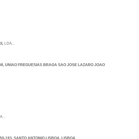
S,
LDA
...
08
,
UNIAO FREGUESIAS BRAGA SAO JOSE LAZARO JOAO
A
...
50-193
,
SANTO ANTONIO LISBOA
,
LISBOA