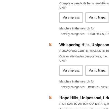
Compra e venda de bens imobiliári
UNIP
Ver empresa
Ver no Mapa
Matches in the search for:
Activity categories: ...
1000 HILLS,
U
Whispering Hills, Unipesso
R JOÃO VAZ CORTE REAL LOTE 163
Outras atividades desportivas, n.e.
UNIP
Ver empresa
Ver no Mapa
Matches in the search for:
Activity categories: ...
WHISPERING H
Hope Hills, Unipessoal, Ld
R DE SANTO ANTÓNIO À MIRA 1, 2