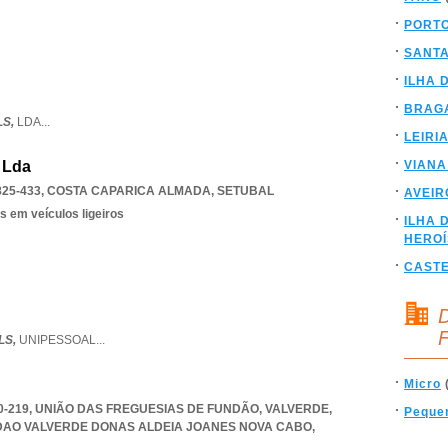
PORT
SANT
ILHA 
BRAG
LS,
LDA
...
LEIRI
, Lda
VIANA
825-433
,
COSTA CAPARICA ALMADA
,
SETUBAL
AVEIR
s em veículos ligeiros
ILHA 
HERO
CAST
D
F
LS,
UNIPESSOAL
...
Micro
30-219, UNIÃO DAS FREGUESIAS DE FUNDÃO, VALVERDE,
Peque
DAO VALVERDE DONAS ALDEIA JOANES NOVA CABO
,